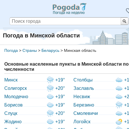
Погода в Минской области
Погода
>
Страны
>
Беларусь
>
Минская область
Основные населенные пункты в Минской области по
численности
Минск
+19°
Столбцы
+1
Солигорск
+20°
Заславль
+1
Молодечно
+19°
Несвиж
+2
Борисов
+19°
Березино
+1
Слуцк
+20°
Смолевичи
+1
Жодино
+19°
Логойск
+1