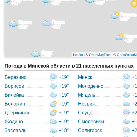
+20°
+17°
+20°
Гомель
+22°
Пинск
Брест
+21°
+21°
Черни
+24°
Луцк
Leaflet
| ©
OpenMapTiles
| ©
OpenStreetM
+21°
Погода в Минской области в 21 населенных пунктах
Березино
+19°
Минск
+1
Борисов
+19°
Молодечно
+1
Вилейка
+19°
Мядель
+1
Воложин
+19°
Несвиж
+2
Дзержинск
+19°
Слуцк
+2
Жодино
+19°
Смолевичи
+1
Заславль
+18°
Солигорск
+2