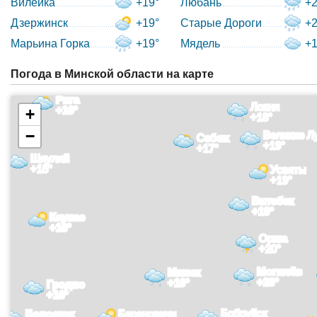
Вилейка
+19°
Любань
+2
Дзержинск
+19°
Старые Дороги
+2
Марьина Горка
+19°
Мядель
+1
Погода в Минской области на карте
Рига
Локня
+16°
+
+18°
−
Великие Л
Себеж
+19°
+17°
Шяуляй
+15°
Усвяты
+19°
Витебск
+19°
Каунас
+16°
Орша
+20°
Могилёв
Минск
+20°
+19°
Гродно
+16°
Бобруйск
Белосток
Барановичи