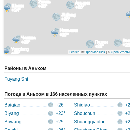
Ухань
Аньцин
Шаши
+28°
+26°
+24°
Jiujiang
+26°
Наньчан
+27°
Чанша
Вэн
+26°
Пудун
+25
+23°
Yongfeng
Leaflet
| ©
OpenMapTiles
| ©
OpenStreetM
+25°
Районы в Аньхом
Fuyang Shi
Погода в Аньхом в 166 населенных пунктах
Baiqiao
+26°
Shiqiao
+2
Biyang
+23°
Shouchun
+2
Bowang
+25°
Shuangqiaotou
+2