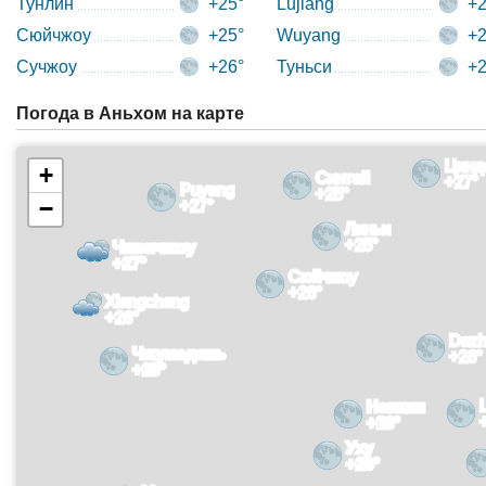
Тунлин
+25°
Lujiang
+2
Сюйчжоу
+25°
Wuyang
+2
Сучжоу
+26°
Туньси
+2
Погода в Аньхом на карте
Цинд
+
Синтай
+27°
Puyang
+25°
−
+27°
Линьи
+25°
Чжэнчжоу
+27°
Сюйчжоу
+26°
Xiangcheng
+26°
Dazh
Чжумадянь
+26°
+25°
Нанкин
+26°
Уху
+26°