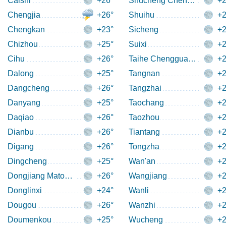
Caishi
+26°
Shucheng Chengguanzhe
+2
Chengjia
+26°
Shuihu
+2
Chengkan
+23°
Sicheng
+2
Chizhou
+25°
Suixi
+2
Cihu
+26°
Taihe Chengguanzhen
+2
Dalong
+25°
Tangnan
+2
Dangcheng
+26°
Tangzhai
+2
Danyang
+25°
Taochang
+2
Daqiao
+26°
Taozhou
+2
Dianbu
+26°
Tiantang
+2
Digang
+26°
Tongzha
+2
Dingcheng
+25°
Wan'an
+2
Dongjiang Matoukou
+26°
Wangjiang
+2
Donglinxi
+24°
Wanli
+2
Dougou
+26°
Wanzhi
+2
Doumenkou
+25°
Wucheng
+2