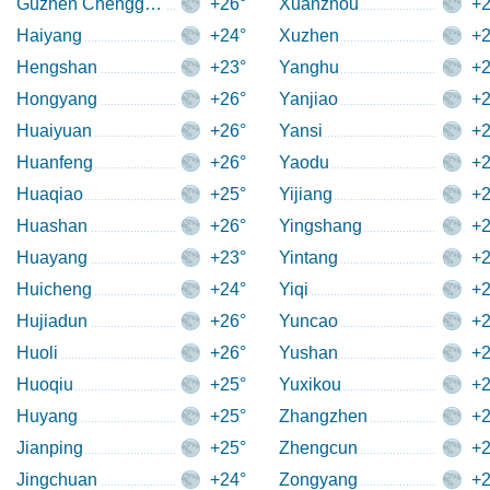
Guzhen Chengguanzhen
+26°
Xuanzhou
+2
Haiyang
+24°
Xuzhen
+2
Hengshan
+23°
Yanghu
+2
Hongyang
+26°
Yanjiao
+2
Huaiyuan
+26°
Yansi
+2
Huanfeng
+26°
Yaodu
+2
Huaqiao
+25°
Yijiang
+2
Huashan
+26°
Yingshang
+2
Huayang
+23°
Yintang
+2
Huicheng
+24°
Yiqi
+2
Hujiadun
+26°
Yuncao
+2
Huoli
+26°
Yushan
+2
Huoqiu
+25°
Yuxikou
+2
Huyang
+25°
Zhangzhen
+2
Jianping
+25°
Zhengcun
+2
Jingchuan
+24°
Zongyang
+2