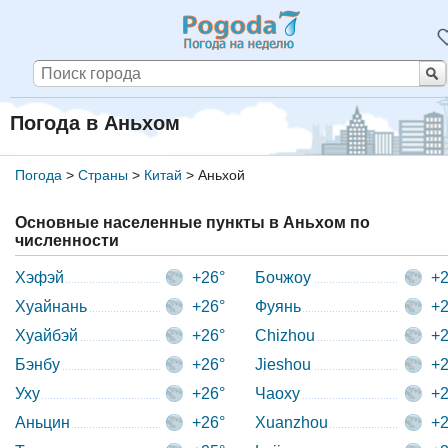
Погода в Аньхом
Погода
>
Страны
>
Китай
>
Аньхой
Основные населенные пункты в Аньхом по
численности
Хэфэй
+26°
Бочжоу
+2
Хуайнань
+26°
Фуянь
+2
Хуайбэй
+26°
Chizhou
+2
Бэнбу
+26°
Jieshou
+2
Уху
+26°
Чаоху
+2
Аньцин
+26°
Xuanzhou
+2