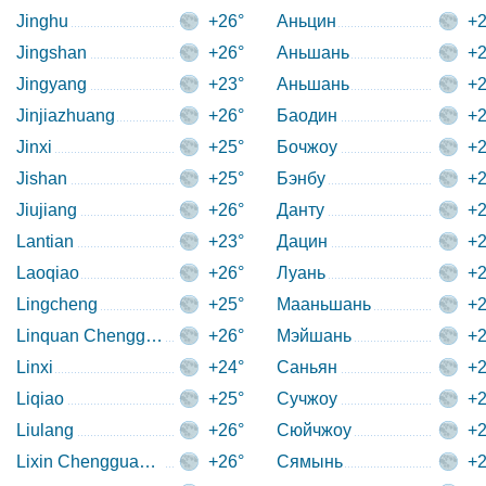
Jinghu
+26°
Аньцин
+2
Jingshan
+26°
Аньшань
+2
Jingyang
+23°
Аньшань
+2
Jinjiazhuang
+26°
Баодин
+2
Jinxi
+25°
Бочжоу
+2
Jishan
+25°
Бэнбу
+2
Jiujiang
+26°
Данту
+2
Lantian
+23°
Дацин
+2
Laoqiao
+26°
Луань
+2
Lingcheng
+25°
Мааньшань
+2
Linquan Chengguanzhen
+26°
Мэйшань
+2
Linxi
+24°
Саньян
+2
Liqiao
+25°
Сучжоу
+2
Liulang
+26°
Сюйчжоу
+2
Lixin Chengguanzhen
+26°
Сямынь
+2