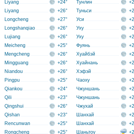
Liyang
+24°
Тунлин
+2
Liyang
+26°
Туньси
+2
Longcheng
+27°
Уси
+2
Longshanqiao
+26°
Уху
+2
Lujiang
+26°
Уху
+2
Meicheng
+25°
Фуянь
+2
Mengcheng
+26°
Хуайбэй
+2
Mingguang
+26°
Хуайнань
+2
Niandou
+26°
Хэфэй
+2
Pingpu
+25°
Чаоху
+2
Qiankou
+24°
Чжуншань
+2
Qili
+23°
Чжуншань
+2
Qingshui
+26°
Чжухай
+2
Qishan
+23°
Шанхай
+2
Rencunwan
+25°
Шанхай
+2
Rongcheng
+25°
Шаньтоу
+2