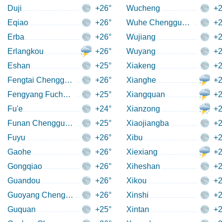
Duji
+26°
Wucheng
+2
Eqiao
+26°
Wuhe Chengguanzhen
+2
Erba
+26°
Wujiang
+2
Erlangkou
+26°
Wuyang
+2
Eshan
+25°
Xiakeng
+2
Fengtai Chengguanzhen
+26°
Xianghe
+2
Fengyang Fuchengzhen
+25°
Xiangquan
+2
Fu'e
+24°
Xianzong
+2
Funan Chengguanzhen
+25°
Xiaojiangba
+2
Fuyu
+26°
Xibu
+2
Gaohe
+26°
Xiexiang
+2
Gongqiao
+26°
Xiheshan
+2
Guandou
+26°
Xikou
+2
Guoyang Chengguanzhen
+26°
Xinshi
+2
Guquan
+25°
Xintan
+2