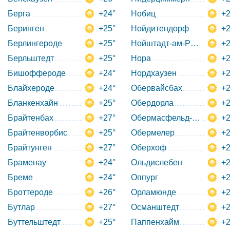
Берга
+24°
Нобиц
+2
Беринген
+25°
Нойдитендорф
+2
Берлингероде
+25°
Нойштадт-ам-Ренштайг
+2
Берльштедт
+25°
Нора
+2
Бишоффероде
+24°
Нордхаузен
+2
Блайхероде
+24°
Обервайсбах
+2
Бланкенхайн
+25°
Обердорла
+2
Брайтенбах
+27°
Обермасфельд-Гриммент
+2
Брайтенворбис
+25°
Обермелер
+2
Брайтунген
+27°
Оберхоф
+2
Браменау
+24°
Ольдислебен
+2
Бреме
+24°
Оппург
+2
Броттероде
+26°
Орламюнде
+2
Бутлар
+27°
Османштедт
+2
Буттельштедт
+25°
Паппенхайм
+2