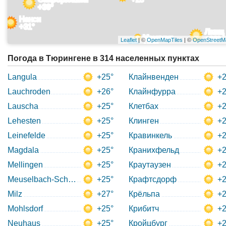
+30°
Нанси
+31°
Линц
Мюнхен
+28°
Leaflet
| ©
OpenMapTiles
| ©
OpenStreetM
+28°
Погода в Тюрингене в 314 населенных пунктах
Langula
+25°
Клайнвенден
+2
Lauchroden
+26°
Клайнфурра
+2
Lauscha
+25°
Клетбах
+2
Lehesten
+25°
Клинген
+2
Leinefelde
+25°
Кравинкель
+2
Magdala
+25°
Кранихфельд
+2
Mellingen
+25°
Краутаузен
+2
Meuselbach-Schwarzmuhle
+25°
Крафтсдорф
+2
Milz
+27°
Крёльпа
+2
Mohlsdorf
+25°
Крибитч
+2
Neuhaus
+25°
Кройцбург
+2