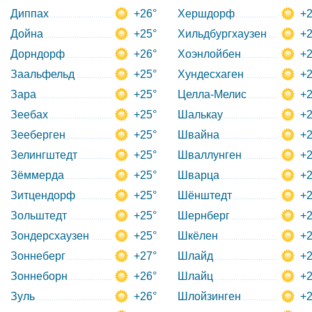
Диппах
+26°
Хершдорф
+2
Дойна
+25°
Хильдбургхаузен
+2
Дорндорф
+26°
Хоэнлойбен
+2
Заальфельд
+25°
Хундесхаген
+2
Зара
+25°
Целла-Мелис
+2
Зеебах
+25°
Шалькау
+2
Зееберген
+25°
Швайна
+2
Зелингштедт
+25°
Шваллунген
+2
Зёммерда
+25°
Шварца
+2
Зитцендорф
+25°
Шёнштедт
+2
Зольштедт
+25°
Шернберг
+2
Зондерсхаузен
+25°
Шкёлен
+2
Зоннеберг
+27°
Шлайд
+2
Зоннеборн
+26°
Шлайц
+2
Зуль
+26°
Шлойзинген
+2