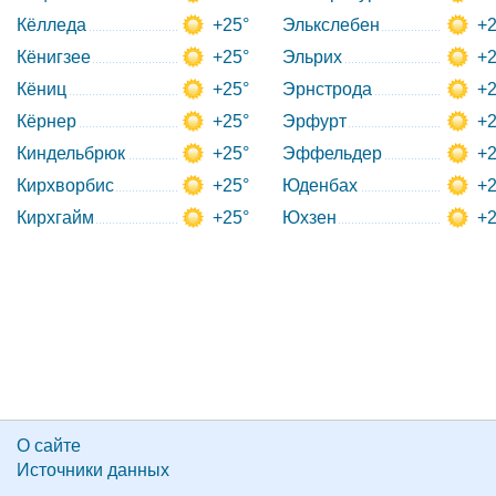
Кёлледа
+25°
Элькслебен
+2
Кёнигзее
+25°
Эльрих
+2
Кёниц
+25°
Эрнстрода
+2
Кёрнер
+25°
Эрфурт
+2
Киндельбрюк
+25°
Эффельдер
+2
Кирхворбис
+25°
Юденбах
+2
Кирхгайм
+25°
Юхзен
+2
О сайте
Источники данных