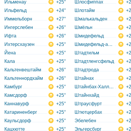
Ильменау
+25°
Шлосфиппах
+2
Ильфельд
+24°
Шлотайм
+2
Иммельборн
+27°
Шмалькальден
+2
Ингерслебен
+26°
Шмёльн
+2
Ифта
+26°
Шмидефельд
+2
Ихтерсхаузен
+25°
Шмидефельд-ам-Ренштай
+2
Йена
+25°
Штадтильм
+2
Кала
+25°
Штадтленгсфельд
+2
Кальтенвештайм
+26°
Штадтрода
+2
Кальтеннордхайм
+26°
Штайнах
+2
Камбург
+25°
Штайнбах-Халленберг
+2
Камсдорф
+25°
Штайнхайд
+2
Каннавурф
+25°
Штраусфурт
+2
Катариненберг
+25°
Штютцербах
+2
Каульсдорф
+25°
Эбелебен
+2
Кацхютте
+25°
Эльгерсбург
+2