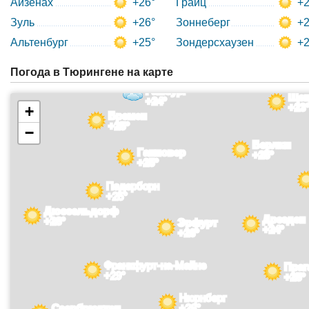
Айзенах
+26°
Грайц
+2
Зуль
+26°
Зоннеберг
+2
Альтенбург
+25°
Зондерсхаузен
+2
Погода в Тюрингене на карте
Гамбург
Щец
+24°
+23
+
Бремен
+25°
−
Берлин
Ганновер
+25°
+25°
Падерборн
+25°
Дюссельдорф
Дрезден
+28°
Эрфурт
+24°
+26°
Франкфурт-на-Майне
Праг
+29°
+25°
Нюрнберг
Саарбрюккен
+28°