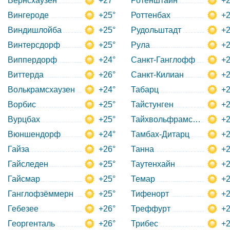
Вернсхаузен
+27°
Ротенштайн
+2
Вингероде
+25°
Роттенбах
+2
Виндишлойба
+25°
Рудольштадт
+2
Винтерсдорф
+25°
Рула
+2
Виппердорф
+24°
Санкт-Ганглофф
+2
Виттерда
+26°
Санкт-Килиан
+2
Волькрамсхаузен
+24°
Табарц
+2
Ворбис
+25°
Тайстунген
+2
Вурцбах
+25°
Тайхвольфрамсдорф
+2
Вюншендорф
+24°
Тамбах-Дитарц
+2
Гайза
+26°
Танна
+2
Гайследен
+25°
Таутенхайн
+2
Гайсмар
+25°
Темар
+2
Ганглофзёммерн
+25°
Тифенорт
+2
Гебезее
+26°
Треффурт
+2
Георгенталь
+26°
Трибес
+2