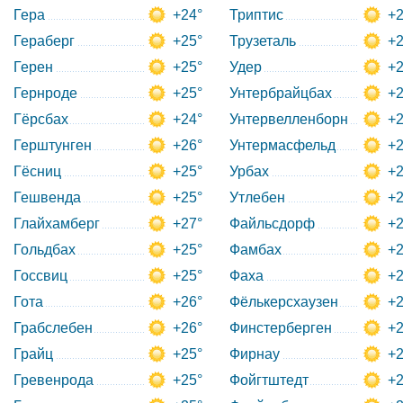
Гера
+24°
Триптис
+2
Гераберг
+25°
Трузеталь
+2
Герен
+25°
Удер
+2
Гернроде
+25°
Унтербрайцбах
+2
Гёрсбах
+24°
Унтервелленборн
+2
Герштунген
+26°
Унтермасфельд
+2
Гёсниц
+25°
Урбах
+2
Гешвенда
+25°
Утлебен
+2
Глайхамберг
+27°
Файльсдорф
+2
Гольдбах
+25°
Фамбах
+2
Госсвиц
+25°
Фаха
+2
Гота
+26°
Фёлькерсхаузен
+2
Грабслебен
+26°
Финстерберген
+2
Грайц
+25°
Фирнау
+2
Гревенрода
+25°
Фойгтштедт
+2