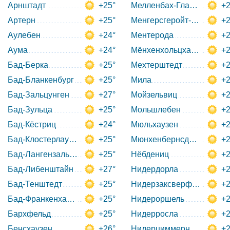
Арнштадт
+25°
Мелленбах-Гласбах
+2
Артерн
+25°
Менгерсгеройт-Хеммерн
+2
Аулебен
+24°
Ментерода
+2
Аума
+24°
Мёнхенхольцхаузен
+2
Бад-Берка
+25°
Мехтерштедт
+2
Бад-Бланкенбург
+25°
Мила
+2
Бад-Зальцунген
+27°
Мойзельвиц
+2
Бад-Зульца
+25°
Мольшлебен
+2
Бад-Кёстриц
+24°
Мюльхаузен
+2
Бад-Клостерлаусниц
+25°
Мюнхенбернсдорф
+2
Бад-Лангензальца
+25°
Нёбдениц
+2
Бад-Либенштайн
+27°
Нидердорла
+2
Бад-Тенштедт
+25°
Нидерзаксверфен
+2
Бад-Франкенхаузен-Кифхойзер
+25°
Нидероршель
+2
Бархфельд
+25°
Нидерросла
+2
Бенсхаузен
+26°
Нидерциммерн
+2