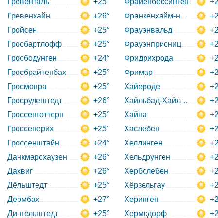
Гревенталь
+25°
Фрайенбессинген
+2
Гревенхайн
+26°
Франкенхайм-на-Рёне
+2
Гройсен
+25°
Фрауэнвальд
+2
Гросбартлофф
+25°
Фрауэнприсниц
+2
Гросбодунген
+24°
Фридрихрода
+2
Гросбрайтенбах
+25°
Фримар
+2
Гросмонра
+25°
Хайероде
+2
Гросрудештедт
+26°
Хайльбад-Хайлигенштад
+2
Гроссенготтерн
+25°
Хайна
+2
Гроссенерих
+25°
Хаслебен
+2
Гроссенштайн
+24°
Хеллинген
+2
Данкмарсхаузен
+26°
Хельдрунген
+2
Дахвиг
+26°
Хербслебен
+2
Дёльштедт
+25°
Хёрзельгау
+2
Дермбах
+27°
Херинген
+2
Дингельштедт
+25°
Хермсдорф
+2