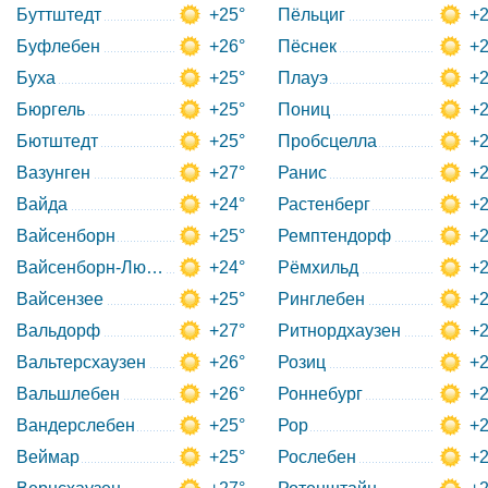
Буттштедт
+25°
Пёльциг
+2
Буфлебен
+26°
Пёснек
+2
Буха
+25°
Плауэ
+2
Бюргель
+25°
Пониц
+2
Бютштедт
+25°
Пробсцелла
+2
Вазунген
+27°
Ранис
+2
Вайда
+24°
Растенберг
+2
Вайсенборн
+25°
Ремптендорф
+2
Вайсенборн-Людероде
+24°
Рёмхильд
+2
Вайсензее
+25°
Ринглебен
+2
Вальдорф
+27°
Ритнордхаузен
+2
Вальтерсхаузен
+26°
Розиц
+2
Вальшлебен
+26°
Роннебург
+2
Вандерслебен
+25°
Рор
+2
Веймар
+25°
Рослебен
+2