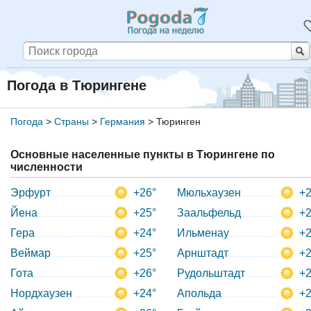
Погода в Тюрингене
Погода
>
Страны
>
Германия
>
Тюринген
Основные населенные пункты в Тюрингене по
численности
Эрфурт
+26°
Мюльхаузен
+2
Йена
+25°
Заальфельд
+2
Гера
+24°
Ильменау
+2
Веймар
+25°
Арнштадт
+2
Гота
+26°
Рудольштадт
+2
Нордхаузен
+24°
Апольда
+2