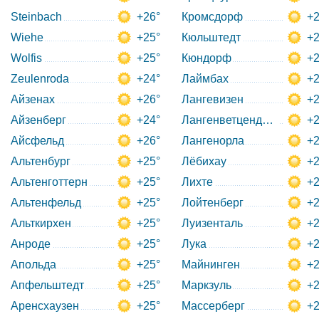
Steinbach
+26°
Кромсдорф
+2
Wiehe
+25°
Кюльштедт
+2
Wolfis
+25°
Кюндорф
+2
Zeulenroda
+24°
Лаймбах
+2
Айзенах
+26°
Лангевизен
+2
Айзенберг
+24°
Лангенветцендорф
+2
Айсфельд
+26°
Лангенорла
+2
Альтенбург
+25°
Лёбихау
+2
Альтенготтерн
+25°
Лихте
+2
Альтенфельд
+25°
Лойтенберг
+2
Альткирхен
+25°
Луизенталь
+2
Анроде
+25°
Лука
+2
Апольда
+25°
Майнинген
+2
Апфельштедт
+25°
Маркзуль
+2
Аренсхаузен
+25°
Массерберг
+2