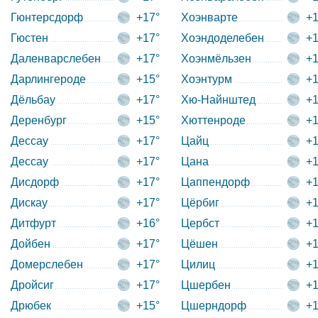
Гюнтерсдорф
+17°
Хоэнварте
+1
Гюстен
+17°
Хоэндоделебен
+1
Даленварслебен
+17°
Хоэнмёльзен
+1
Дарлингероде
+15°
Хоэнтурм
+1
Дёльбау
+17°
Хю-Найнштед
+1
Деренбург
+15°
Хюттенроде
+1
Дессау
+17°
Цайц
+1
Дессау
+17°
Цана
+1
Дисдорф
+17°
Цаппендорф
+1
Дискау
+17°
Цёрбиг
+1
Дитфурт
+16°
Цербст
+1
Дойбен
+17°
Цёшен
+1
Домерслебен
+17°
Цилиц
+1
Дройсиг
+17°
Цшербен
+1
Дрюбек
+15°
Цшерндорф
+1