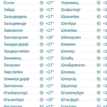
Ессен
+17°
Чорневиц
+1
Зайда
+17°
Шафштедт
+1
Зальцведель
+17°
Шванебек
+1
Зальцмюнде
+17°
Шёнбург
+1
Замсвеген
+17°
Шёнебек
+1
Зангерхаузен
+16°
Шёнхаузен
+1
Зандерсдорф
+17°
Шермен
+1
Зандерслебен
+17°
Шкопау
+1
Зенневиц
+17°
Шлайц
+1
Зехаузен
+17°
Шнайдлинген
+1
Зирслебен
+17°
Шохвиц
+1
Зоммерсдорф
+17°
Шпергау
+1
Зюплинген
+17°
Шраплау
+1
Ильберштедт
+17°
Штапельбург
+1
Ильзенбург
+15°
Штасфурт
+1
Инглинген
+17°
Штедтен
+1