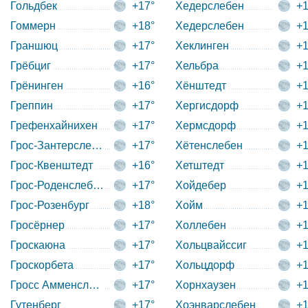
Гольдбек
+17°
Хедерслебен
+1
Гоммерн
+18°
Хедерслебен
+1
Граншюц
+17°
Хеклинген
+1
Грёбциг
+17°
Хельбра
+1
Грёнинген
+16°
Хёнштедт
+1
Греппин
+17°
Хергисдорф
+1
Грефенхайнихен
+17°
Хермсдорф
+1
Грос-Зантерслебен
+17°
Хётенслебен
+1
Грос-Квенштедт
+16°
Хетштедт
+1
Грос-Роденслебен
+17°
Хойдебер
+1
Грос-Розенбург
+18°
Хойм
+1
Гросёрнер
+17°
Холлебен
+1
Гроскаюна
+17°
Хольцвайссиг
+1
Гроскорбета
+17°
Хольцдорф
+1
Гросс Амменслебен
+17°
Хорнхаузен
+1
Гутенберг
+17°
Хоэнварслебен
+1