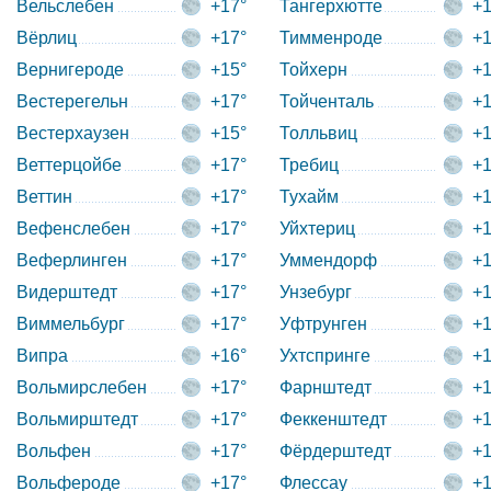
Вельслебен
+17°
Тангерхютте
+1
Вёрлиц
+17°
Тимменроде
+1
Вернигероде
+15°
Тойхерн
+1
Вестерегельн
+17°
Тойченталь
+1
Вестерхаузен
+15°
Толльвиц
+1
Веттерцойбе
+17°
Требиц
+1
Веттин
+17°
Тухайм
+1
Вефенслебен
+17°
Уйхтериц
+1
Веферлинген
+17°
Уммендорф
+1
Видерштедт
+17°
Унзебург
+1
Виммельбург
+17°
Уфтрунген
+1
Випра
+16°
Ухтспринге
+1
Вольмирслебен
+17°
Фарнштедт
+1
Вольмирштедт
+17°
Феккенштедт
+1
Вольфен
+17°
Фёрдерштедт
+1
Вольфероде
+17°
Флессау
+1