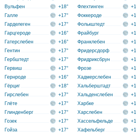
Вульфен
+18°
Флехтинген
+1
Галле
+17°
Фоккероде
+1
Гарделеген
+17°
Фолькштедт
+1
Гарцгероде
+16°
Фрайбург
+1
Гатерслебен
+16°
Франклебен
+1
Гентин
+17°
Фридерсдорф
+1
Гербштедт
+17°
Фридриксбрун
+1
Гервиш
+17°
Фрозе
+1
Гернроде
+16°
Хадмерслебен
+1
Гёрциг
+18°
Хальберштадт
+1
Гирслебен
+17°
Хальденслебен
+1
Глёте
+17°
Харбке
+1
Глинденберг
+17°
Харслебен
+1
Гозек
+17°
Хассельфельде
+1
Гойза
+17°
Хафельберг
+1