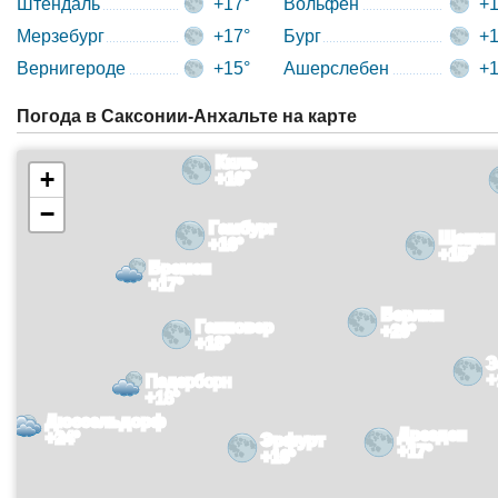
Штендаль
+17°
Вольфен
+1
Мерзебург
+17°
Бург
+1
Вернигероде
+15°
Ашерслебен
+1
Погода в Саксонии-Анхальте на карте
Киль
+
+16°
−
Гамбург
Щецин
+16°
+15°
Бремен
+17°
Берлин
Ганновер
+20°
+18°
З
+
Падерборн
+18°
Дюссельдорф
Дрезден
+24°
Эрфурт
+17°
+16°