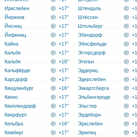
Иркслебен
+17°
Штендаль
+1
Йерихов
+17°
Штёссен
+1
Йесниц
+17°
Штольберг
+1
Йефениц
+17°
Эбендорф
+1
Кайна
+17°
Эбисфельде
+1
Кальбе
+17°
Эггерсдорф
+1
Кальбе
+18°
Эгельн
+1
Кальфёрде
+17°
Эддериц
+1
Карсдорф
+17°
Эдерслебен
+1
Кведлинбург
+16°
Эккартсберга
+1
Квеис
+17°
Эльбингероде
+1
Квеллендорф
+17°
Эльстер
+1
Кверфурт
+17°
Эрдеборн
+1
Кельбра
+16°
Эркслебен
+1
Кемберг
+17°
Эрмлиц
+1