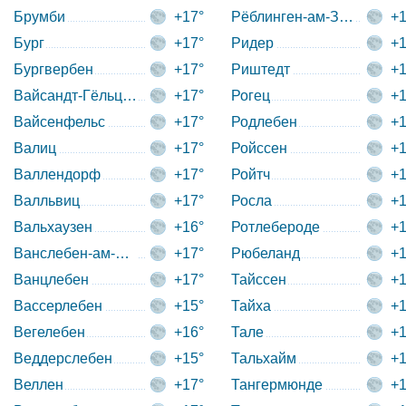
Брумби
+17°
Рёблинген-ам-Зее
+1
Бург
+17°
Ридер
+1
Бургвербен
+17°
Риштедт
+1
Вайсандт-Гёльцау
+17°
Рогец
+1
Вайсенфельс
+17°
Родлебен
+1
Валиц
+17°
Ройссен
+1
Валлендорф
+17°
Ройтч
+1
Валльвиц
+17°
Росла
+1
Вальхаузен
+16°
Ротлебероде
+1
Ванслебен-ам-Зее
+17°
Рюбеланд
+1
Ванцлебен
+17°
Тайссен
+1
Вассерлебен
+15°
Тайха
+1
Вегелебен
+16°
Тале
+1
Веддерслебен
+15°
Тальхайм
+1
Веллен
+17°
Тангермюнде
+1