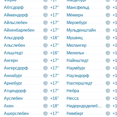
Абтсдорф
+17°
Мансфельд
+1
Айккендорф
+17°
Мёккерн
+1
Айльслебен
+17°
Мерзебург
+1
Айхенбарлебен
+17°
Мульденштайн
+1
Альсдорф
+16°
Мушвиц
+1
Альслебен
+17°
Мюлангер
+1
Альштедт
+16°
Мюхельн
+1
Ангерн
+17°
Найнштедт
+1
Ангерсдорф
+17°
Наумбург
+1
Аннабург
+17°
Науэндорф
+1
Арнебург
+17°
Нахтерштедт
+1
Атцендорф
+17°
Небра
+1
Ауслебен
+16°
Несса
+1
Ахен
+18°
Нидерндоделебен
+1
Ашерслебен
+17°
Нимберг
+1