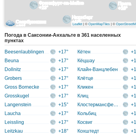
Франкфурт-на-Майне
Прага
+23°
+18°
Нюрнберг
Саарбрюккен
+19°
Leaflet
| ©
OpenMapTiles
| ©
OpenStreetM
+21°
Погода в Саксонии-Анхальте в 361 населенных
пунктах
Beesenlaublingen
+17°
Кётен
+1
Beuna
+17°
Кёцшау
+1
Dollnitz
+17°
Клайн-Ванцлебен
+1
Grobers
+17°
Клётце
+1
Gross Bornecke
+17°
Кликен
+1
Grosskugel
+17°
Клиц
+1
Langenstein
+15°
Клостермансфельд
+1
Laucha
+17°
Кольбиц
+1
Leissling
+17°
Косвиг
+1
Leitzkau
+18°
Кохштедт
+1