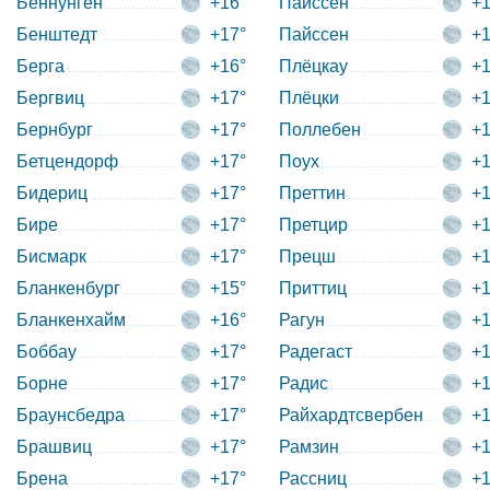
Беннунген
+16°
Пайссен
+1
Бенштедт
+17°
Пайссен
+1
Берга
+16°
Плёцкау
+1
Бергвиц
+17°
Плёцки
+1
Бернбург
+17°
Поллебен
+1
Бетцендорф
+17°
Поух
+1
Бидериц
+17°
Преттин
+1
Бире
+17°
Претцир
+1
Бисмарк
+17°
Прецш
+1
Бланкенбург
+15°
Приттиц
+1
Бланкенхайм
+16°
Рагун
+1
Боббау
+17°
Радегаст
+1
Борне
+17°
Радис
+1
Браунсбедра
+17°
Райхардтсвербен
+1
Брашвиц
+17°
Рамзин
+1
Брена
+17°
Рассниц
+1