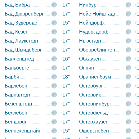
Бад-Бибра
+17°
Нинбург
+1
Бад-Дюрренберг
+17°
Нойе Нойштадт
+1
Бад-Зудероде
+15°
Нойндорф
+1
Бад-Кёзен
+17°
Нудерсдорф
+1
Бад-Лаукстедт
+17°
Ньюстадт
+1
Бад-Шмидеберг
+17°
Оберрёблинген
+1
Балленштедт
+16°
Обхаузен
+1
Бальберге
+17°
Оппин
+1
Барби
+18°
Ораниенбаум
+1
Барлебен
+17°
Остербург
+1
Барнштедт
+17°
Остервик
+1
Безенштедт
+17°
Остернинбург
+1
Беллебен
+17°
Остерфельд
+1
Бендорф
+17°
Остерхаузен
+1
Беннекенштайн
+15°
Ошерслебен
+1