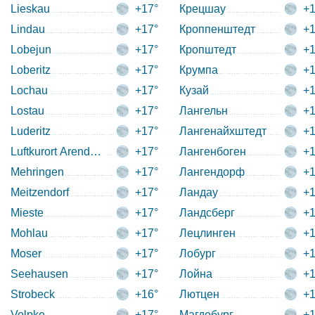
Lieskau
+17°
Крецшау
+1
Lindau
+17°
Кроппенштедт
+1
Lobejun
+17°
Кропштедт
+1
Loberitz
+17°
Крумпа
+1
Lochau
+17°
Кузай
+1
Lostau
+17°
Лангельн
+1
Luderitz
+17°
Лангенайхштедт
+1
Luftkurort Arendsee
+17°
Лангенбоген
+1
Mehringen
+17°
Лангендорф
+1
Meitzendorf
+17°
Ландау
+1
Mieste
+17°
Ландсберг
+1
Mohlau
+17°
Лецлинген
+1
Moser
+17°
Лобург
+1
Seehausen
+17°
Лойна
+1
Strobeck
+16°
Лютцен
+1
Volpke
+17°
Магдебург
+1