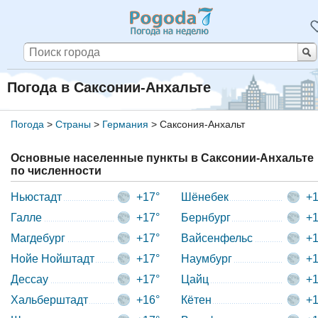
Погода в Саксонии-Анхальте
Погода
>
Страны
>
Германия
>
Саксония-Анхальт
Основные населенные пункты в Саксонии-Анхальте
по численности
Ньюстадт
+17°
Шёнебек
+1
Галле
+17°
Бернбург
+1
Магдебург
+17°
Вайсенфельс
+1
Нойе Нойштадт
+17°
Наумбург
+1
Дессау
+17°
Цайц
+1
Хальберштадт
+16°
Кётен
+1