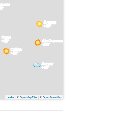
урсия
3°
Алжир
+29°
Оран
Ain Oussera
+30°
+35°
Сайда
+32°
Лагуат
+36°
Leaflet
| ©
OpenMapTiles
| ©
OpenStreetMap