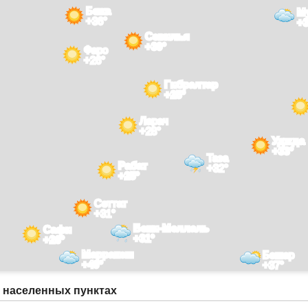
Бежа
М
+36°
+3
Севилья
+39°
Фаро
+26°
Гибралтар
+25°
Ларач
+28°
Уджда
+33°
Таза
Рабат
+32°
+25°
Сеттат
+31°
Бени-Меллаль
Сафи
+31°
+26°
Марракеш
Бешар
+40°
+37°
1 населенных пунктах