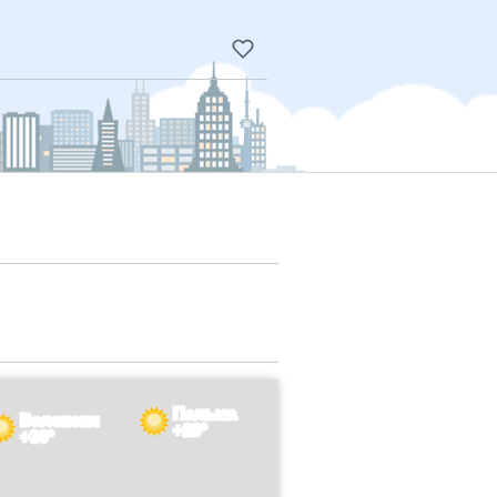
Пальма
Валенсия
+29°
+30°