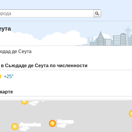
еута
юдад де Сеута
в Сьюдаде де Сеута по численности
+25°
 карте
Коимбра
+27°
Мерида
Лиссабон
+38°
+27°