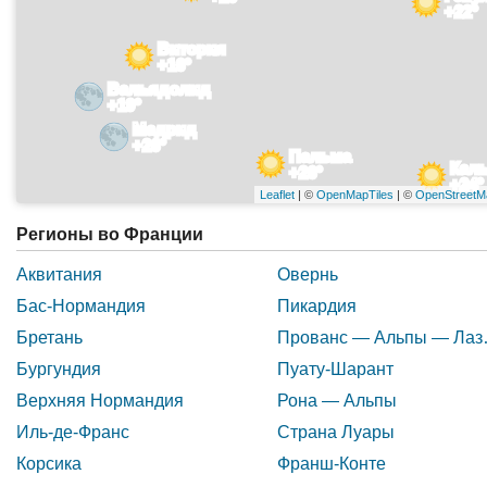
+22°
Витория
+16°
Вальядолид
+19°
Мадрид
+26°
Пальма
Кал
+26°
+24°
Leaflet
| ©
OpenMapTiles
| ©
OpenStreetM
Регионы во Франции
Аквитания
Овернь
Бас-Нормандия
Пикардия
Бретань
Прованс — Альпы — Лаз
Бургундия
Пуату-Шарант
Верхняя Нормандия
Рона — Альпы
Иль-де-Франс
Страна Луары
Корсика
Франш-Конте