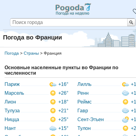
Погода во Франции
Погода
>
Страны
>
Франция
Основные населенные пункты во Франции по
численности
Париж
+16°
Лилль
+1
Марсель
+26°
Ренн
+1
Лион
+18°
Реймс
+1
Тулуза
+21°
Гавр
+1
Ницца
+25°
Сент-Этьен
+1
Нант
+15°
Тулон
+2