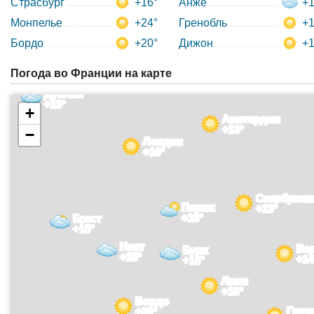
Страсбург
+16°
Анже
+1
Монпелье
+24°
Гренобль
+1
Бордо
+20°
Дижон
+1
Погода во Франции на карте
Дублин
+13°
+
Амстердам
+13°
−
Лондон
+16°
Саарбрюкк
Париж
+13°
+16°
Брест
+15°
Нант
Ва
Бурж
+15°
+14
+15°
Лион
+18°
Бордо
Гену
+20°