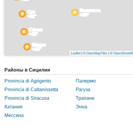
Валлетта
Сус
+30°
+32°
Сфакс
+33°
Мидун
+30°
Leaflet
| ©
OpenMapTiles
| ©
OpenStreetM
Районы в Сицилии
Provincia di Agrigento
Палермо
Provincia di Caltanissetta
Рагуза
Provincia di Siracusa
Трапани
Катания
Энна
Мессина