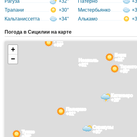
Рагуза
+32°
Патерно
+3
Трапани
+30°
Мистербьянко
+3
Кальтаниссетта
+34°
Алькамо
+3
Погода в Сицилии на карте
Рим
+36°
+
Бари
−
+32°
Неаполь
+31°
Таранто
+36°
Катанзаро
+28°
Палермо
+31°
Сиракузы
Тунис
+30°
+35°