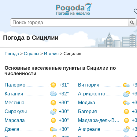
Погода в Сицилии
Погода
>
Страны
>
Италия
>
Сицилия
Основные населенные пункты в Сицилии по
численности
Палермо
+31°
Виттория
+3
Катания
+32°
Агридженто
+3
Мессина
+30°
Модика
+3
Сиракузы
+30°
Багерия
+3
Марсала
+30°
Мадзара-дель-Валло
+3
Джела
+30°
Ачиреале
+3