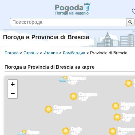
Погода в Provincia di Brescia
Погода
>
Страны
>
Италия
>
Ломбардия
>
Provincia di Brescia
Погода в Provincia di Brescia на карте
Ливиньо
+10°
+
−
Сондало
+13°
Меццо
Сондрио
+16°
+15°
Трент
+16°
Darfo
Роверет
Лекко
+17°
+17°