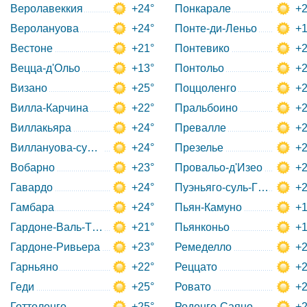
Веролавеккия
+24°
Понкарале
+2
Веролануова
+24°
Понте-ди-Леньо
+1
Вестоне
+21°
Понтевико
+2
Вецца-д'Ольо
+13°
Понтольо
+2
Визано
+25°
Поццоленго
+2
Вилла-Карчина
+22°
Пральбоино
+2
Виллакьяра
+24°
Превалле
+2
Виллануова-суль-Клизи
+24°
Презелье
+2
Вобарно
+23°
Провальо-д'Изео
+2
Гавардо
+24°
Пуэньяго-суль-Гарда
+2
Гамбара
+24°
Пьян-Камуно
+1
Гардоне-Валь-Тромпия
+21°
Пьянконьо
+1
Гардоне-Ривьера
+23°
Ремеделло
+2
Гарньяно
+22°
Реццато
+2
Геди
+25°
Ровато
+2
Готтоленго
+25°
Роденго-Саяно
+2