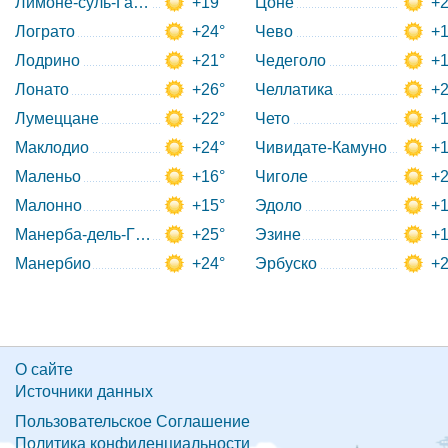
Лимоне-суль-Гарда
+19°
Цоне
+2
Лограто
+24°
Чево
+1
Лодрино
+21°
Чедеголо
+1
Лонато
+26°
Челлатика
+2
Лумеццане
+22°
Чето
+1
Маклодио
+24°
Чивидате-Камуно
+1
Маленьо
+16°
Чиголе
+2
Малонно
+15°
Эдоло
+1
Манерба-дель-Гарда
+25°
Эзине
+1
Манербио
+24°
Эрбуско
+2
О сайте
Источники данных
Пользовательское Соглашение
Политика конфиденциальности