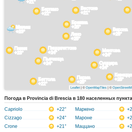
+21°
Вестоне
Бергамо
+21°
+22°
Брешиа
+25°
Милан
Верона
+23°
+26°
Лено
+25°
Пиццигеттоне
Павия
Мантова
+24°
+23°
+24°
Пьяченца
Суццара
+24°
+24°
Кавеццо
Парма
Беттола
+25°
+25°
+22°
Leaflet
| ©
OpenMapTiles
| ©
OpenStreetM
Погода в Provincia di Brescia в 180 населенных пункт
Capriolo
+22°
Маркено
+2
Cizzago
+24°
Мароне
+2
Crone
+21°
Маццано
+2