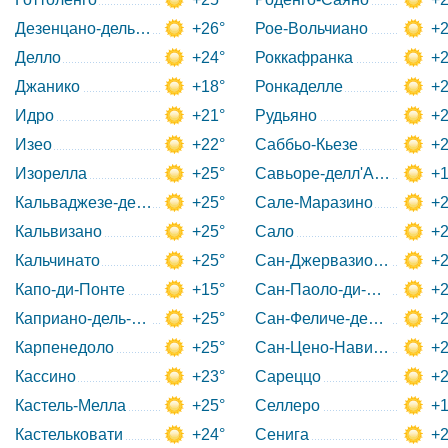
Дезенцано-дель-Гарда
+26°
Рое-Вольчиано
+2
Делло
+24°
Роккафранка
+2
Джанико
+18°
Ронкаделле
+2
Идро
+21°
Рудьяно
+2
Изео
+22°
Саббьо-Кьезе
+2
Изорелла
+25°
Савьоре-делл'Адамелло
+1
Кальваджезе-делла-Ривьера
+25°
Сале-Маразино
+2
Кальвизано
+25°
Сало
+2
Кальчинато
+25°
Сан-Джервазио-Брешиан
+2
Капо-ди-Понте
+15°
Сан-Паоло-ди-Чивитате
+2
Каприано-дель-Колле
+25°
Сан-Феличе-дель-Бенако
+2
Карпенедоло
+25°
Сан-Цено-Навильо
+2
Кассино
+23°
Сареццо
+2
Кастель-Мелла
+25°
Селлеро
+1
Кастельковати
+24°
Сенига
+2