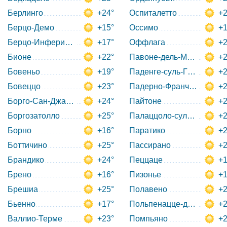
Берлинго
+24°
Оспиталетто
+2
Берцо-Демо
+15°
Оссимо
+1
Берцо-Инфериоре
+17°
Оффлага
+2
Бионе
+22°
Павоне-дель-Мелла
+2
Бовеньо
+19°
Паденге-суль-Гарда
+2
Бовеццо
+23°
Падерно-Франчакорта
+2
Борго-Сан-Джакомо
+24°
Пайтоне
+2
Боргозатолло
+25°
Палаццоло-сулл'Ольо
+2
Борно
+16°
Паратико
+2
Боттичино
+25°
Пассирано
+2
Брандико
+24°
Пеццаце
+1
Брено
+16°
Пизонье
+1
Брешиа
+25°
Полавено
+2
Бьенно
+17°
Польпенацце-дель-Гарда
+2
Валлио-Терме
+23°
Помпьяно
+2