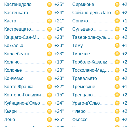
Кастенедоло
+25°
Сирмионе
+2
Кастеньато
+24°
Сойано-дель-Лаго
+2
Касто
+21°
Сонико
+1
Кастреццато
+24°
Сульцано
+2
Каццаго-Сан-Мартино
+23°
Таверноле-суль-Мелла
+2
Коккальо
+23°
Тему
+1
Коллебеато
+23°
Тиньяле
+2
Коллио
+19°
Торболе-Казалья
+2
Колонье
+23°
Тосколано-Мадерно
+2
Кончезьо
+23°
Травальято
+2
Корте-Франка
+22°
Тремозине
+1
Кортено-Гольджи
+15°
Тренцано
+2
Куйнцано-д'Ольо
+24°
Ураго-д'Ольо
+2
Кьяри
+24°
Флеро
+2
Лено
+25°
Фьессе
+2