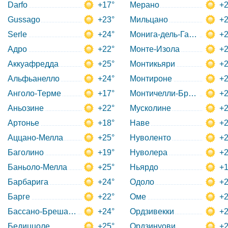
Darfo
+17°
Мерано
+2
Gussago
+23°
Мильцано
+2
Serle
+24°
Монига-дель-Гарда
+2
Адро
+22°
Монте-Изола
+2
Аккуафредда
+25°
Монтикьяри
+2
Альфьанелло
+24°
Монтироне
+2
Анголо-Терме
+17°
Монтичелли-Брузати
+2
Аньозине
+22°
Мусколине
+2
Артонье
+18°
Наве
+2
Аццано-Мелла
+25°
Нуволенто
+2
Баголино
+19°
Нуволера
+2
Баньоло-Мелла
+25°
Ньярдо
+1
Барбарига
+24°
Одоло
+2
Барге
+22°
Оме
+2
Бассано-Брешано
+24°
Ордзивекки
+2
Бедиццоле
+25°
Ордзинуови
+2