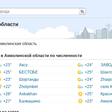
области
кмолинская область
в Акмолинской области по численности
+23°
Аксу
+24°
ЗАВО
+25°
БЕСТОБЕ
+25°
Шант
+23°
Шортанды
+24°
Zhaqs
+22°
Zholymbet
+23°
село 
+28°
Astrakhan
+25°
Красн
+27°
Балкашино
+23°
Аккол
 на карте