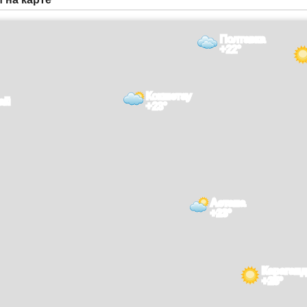
Полтавка
+22°
Кокшетау
ай
+23°
Астана
+23°
Караган
+25°