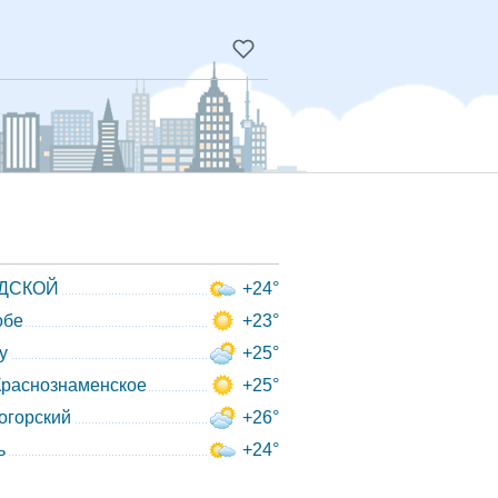
ДСКОЙ
+24°
обе
+23°
y
+25°
Краснознаменское
+25°
огорский
+26°
ь
+24°