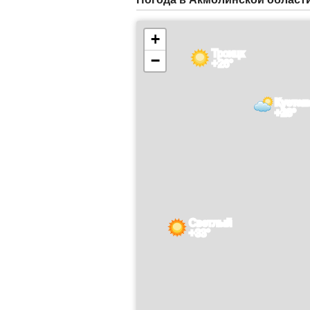
+
Троицк
−
+26°
Кустан
+28°
Светлый
+33°