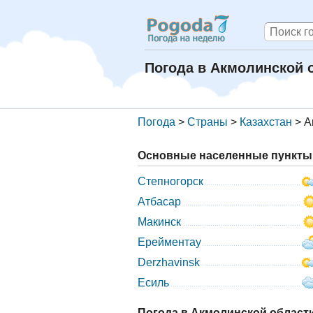
Погода в Акмолинской 
Погода
>
Страны
>
Казахстан
>
А
Основные населенные пункты 
Степногорск
Атбасар
Макинск
Ерейментау
Derzhavinsk
Есиль
Погода в Акмолинской области