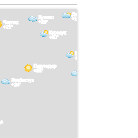
Довольное
Купино
+18°
+20°
Черлак
+21°
Карасук
+20°
Благовещенка
+19°
Павлодар
+22°
Волчиха
+19°
Экибастуз
+24°
да