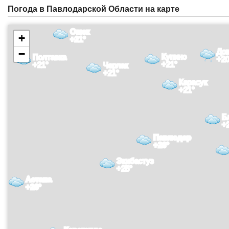
Погода в Павлодарской Области на карте
Омск
+
+21°
До
−
Купино
Полтавка
+20
+21°
+21°
Черлак
+21°
Карасук
+21°
Б
+
Павлодар
+26°
Экибастуз
+25°
Астана
+26°