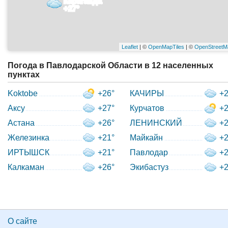
Караганда
+27°
Leaflet
| ©
OpenMapTiles
| ©
OpenStreetM
Погода в Павлодарской Области в 12 населенных
пунктах
Koktobe
+26°
КАЧИРЫ
+2
Аксу
+27°
Курчатов
+2
Астана
+26°
ЛЕНИНСКИЙ
+2
Железинка
+21°
Майкайн
+2
ИРТЫШСК
+21°
Павлодар
+2
Калкаман
+26°
Экибастуз
+2
О сайте