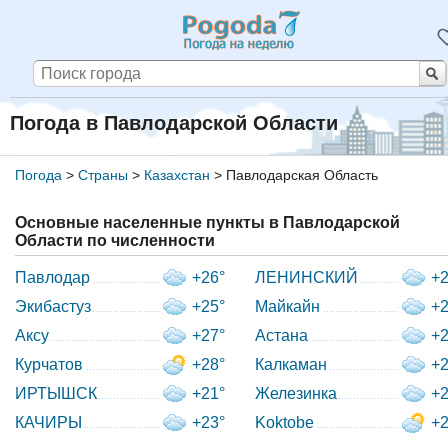
Погода в Павлодарской Области
Погода
>
Страны
>
Казахстан
>
Павлодарская Область
Основные населенные пункты в Павлодарской
Области по численности
Павлодар
+26°
ЛЕНИНСКИЙ
+2
Экибастуз
+25°
Майкайн
+2
Аксу
+27°
Астана
+2
Курчатов
+28°
Калкаман
+2
ИРТЫШСК
+21°
Железинка
+2
КАЧИРЫ
+23°
Koktobe
+2