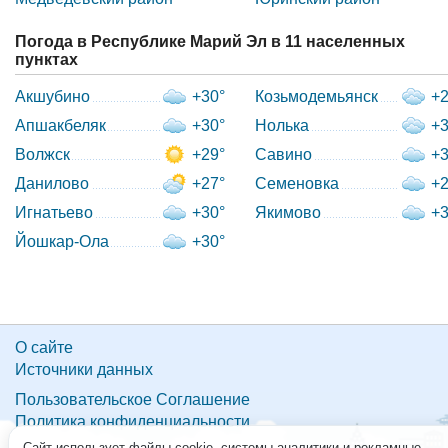
Погода в Республике Марий Эл в 11 населенных
пунктах
Акшубино
+30°
Козьмодемьянск
+2
Апшакбеляк
+30°
Нолька
+3
Волжск
+29°
Савино
+3
Данилово
+27°
Семеновка
+2
Игнатьево
+30°
Якимово
+3
Йошкар-Ола
+30°
О сайте
Источники данных
Пользовательское Соглашение
Политика конфиденциальности
Сайт использует файлы cookie, системы аналитики и рекламные