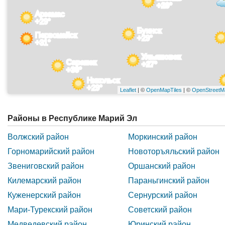
+29°
Арзамас
+29°
Буинск
Первомайск
+29°
+31°
Ульяновск
Саранск
+27°
+30°
Никольск
+29°
Leaflet
| ©
OpenMapTiles
| ©
OpenStreetM
Районы в Республике Марий Эл
Волжский район
Моркинский район
Горномарийский район
Новоторъяльский район
Звениговский район
Оршанский район
Килемарский район
Параньгинский район
Куженерский район
Сернурский район
Мари-Турекский район
Советский район
Медведевский район
Юринский район