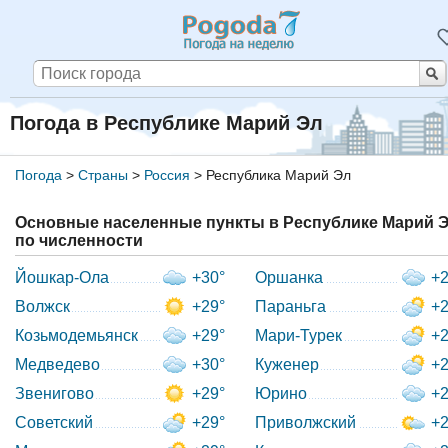
Погода в Республике Марий Эл
Погода
>
Страны
>
Россия
>
Республика Марий Эл
Основные населенные пункты в Республике Марий 
по численности
Йошкар-Ола
+30°
Оршанка
+2
Волжск
+29°
Параньга
+2
Козьмодемьянск
+29°
Мари-Турек
+2
Медведево
+30°
Куженер
+2
Звенигово
+29°
Юрино
+2
Советский
+29°
Приволжский
+2