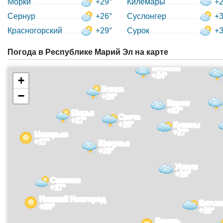
Морки
+29°
Килемары
+2
Сернур
+26°
Суслонгер
+3
Красногорский
+29°
Сурок
+3
Погода в Республике Марий Эл на карте
Мураши
+24°
+
Вохма
−
+26°
Киров
+27°
Шарья
Свеча
+27°
+28°
Кумены
+27°
Макарьев
+27°
Шахунья
+26°
Уржум
+26°
Семенов
+27°
Нижний Новгород
Вятск
+26°
+28°
Казань