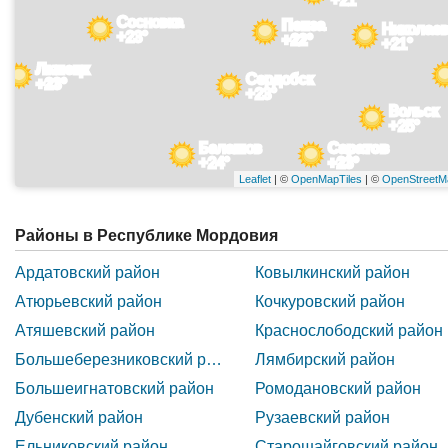
Сосновка
Пенза
Николаев
+23°
+22°
+21°
Липецк
Сердобск
+23°
+23°
Вольск
+25°
Балашов
Саратов
+24°
+23°
Leaflet
| ©
OpenMapTiles
| ©
OpenStreetM
Районы в Республике Мордовия
Ардатовский район
Ковылкинский район
Атюрьевский район
Кочкуровский район
Атяшевский район
Краснослободский район
Большеберезниковский район
Лямбирский район
Большеигнатовский район
Ромодановский район
Дубенский район
Рузаевский район
Ельниковский район
Старошайговский район