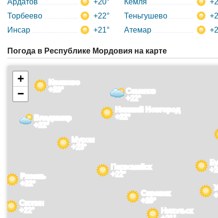
Ардатов
+20°
Кемля
+2
Торбеево
+22°
Теньгушево
+2
Инсар
+21°
Атемар
+2
Погода в Республике Мордовия на карте
+
Иваново
+23°
Семенов
−
+22°
Нижний Новгород
+22°
Владимир
+22°
Муром
+23°
Бу
Первомайск
+2
+22°
Рязань
+22°
Саранск
+
+20°
Скопин
+22°
Никольск
+21°