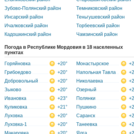
Зубово-Полянский район
Темниковский район
Инсарский район
Теньгушевский район
Ичалковский район
Торбеевский район
Кадошкинский район
Чамзинский район
Погода в Республике Мордовия в 18 населенных
пунктах
Горяйновка
+20°
Монастырское
+2
Грибоедово
+20°
Напольная Тавла
+2
Добровольный
+20°
Николаевка
+2
Зыково
+20°
Озерный
+2
Ивановка
+23°
Полянки
+2
Куликовка
+21°
Пушкино
+2
Луховка
+20°
Саранск
+2
Луховка-1
+20°
Танеевка
+2
Макаровка
+20°
Ялга
+2