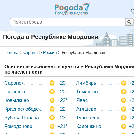
Погода в Республике Мордовия
Погода
>
Страны
>
Россия
>
Республика Мордовия
Основные населенные пункты в Республике Мордов
по численности
Саранск
+20°
Лямбирь
+2
Рузаевка
+20°
Темников
+2
Ковылкино
+22°
Явас
+2
Краснослободск
+22°
Атяшево
+2
Зубова Поляна
+23°
Тургенево
+2
Ромоданово
+21°
Кадошкино
+2