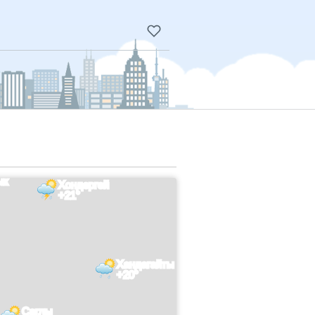
ык
Хондергей
+21°
Хандагайты
+20°
Саглы