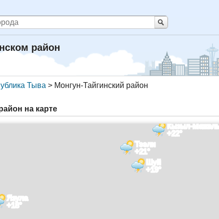
инском район
ублика Тыва
>
Монгун-Тайгинский район
район на карте
Кызыл-Мажал
+22°
Тээли
+21°
Шуй
+19°
Язула
+18°