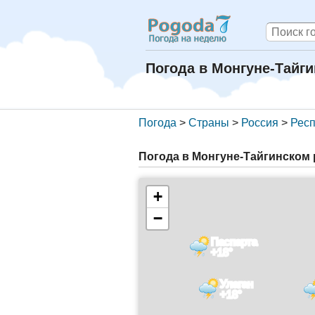
Погода в Монгуне-Тайг
Погода
>
Страны
>
Россия
>
Респ
Погода в Монгуне-Тайгинском 
+
−
Паспарта
+18°
Улаган
+18°