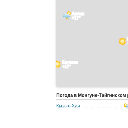
Акташ
+17°
Беляши
+17°
Погода в Монгуне-Тайгинском 
Кызыл-Хая