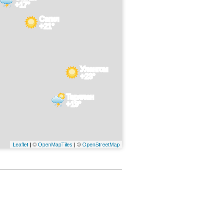
+17°
Сагил
+21°
Улангом
+23°
Тарялан
+19°
Leaflet
| ©
OpenMapTiles
| ©
OpenStreetMap