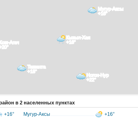
Мугур-Аксы
+16°
Кызыл-Хая
+16°
Кош-Агач
+20°
Ташанта
+18°
Ногон-Нур
+22°
район в 2 населенных пунктах
+16°
Мугур-Аксы
+16°