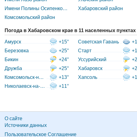
Имени Полины Осипенко район
Хабаровский район
Комсомольский район
Погода в Хабаровском крае в 11 населенных пунктах
Амурск
+15°
Советская Гавань
+1
Березовка
+25°
Старт
+1
Бикин
+24°
Уссурийский
+2
Дружба
+25°
Хабаровск
+2
Комсомольск-на-Амуре
+13°
Хапсоль
+1
Николаевск-на-Амуре
+11°
О сайте
Источники данных
Пользовательское Соглашение