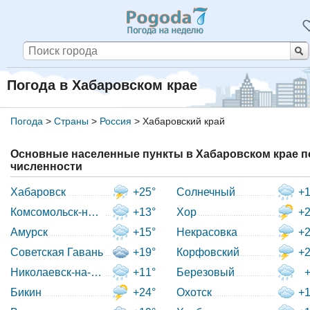
Погода в Хабаровском крае
Погода
>
Страны
>
Россия
>
Хабаровский край
Основные населенные пункты в Хабаровском крае п
численности
Хабаровск
+25°
Солнечный
+1
Комсомольск-на-Амуре
+13°
Хор
+2
Амурск
+15°
Некрасовка
+2
Советская Гавань
+19°
Корфовский
+2
Николаевск-на-Амуре
+11°
Березовый
Бикин
+24°
Охотск
+1