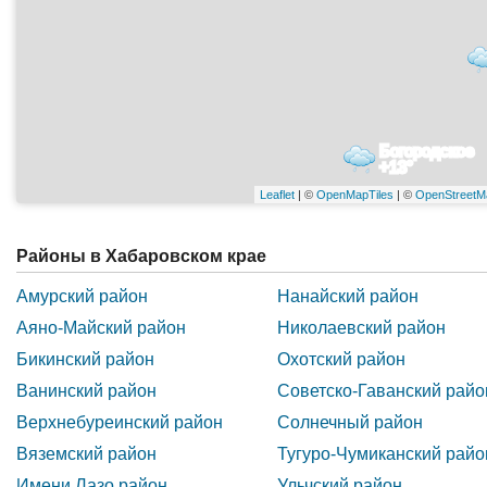
Богородское
+13°
Leaflet
| ©
OpenMapTiles
| ©
OpenStreetM
Районы в Хабаровском крае
Амурский район
Нанайский район
Аяно-Майский район
Николаевский район
Бикинский район
Охотский район
Ванинский район
Советско-Гаванский райо
Верхнебуреинский район
Солнечный район
Вяземский район
Тугуро-Чумиканский райо
Имени Лазо район
Ульчский район