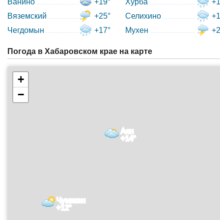
Ванино
+19°
Хурба
+1
Вяземский
+25°
Селихино
+1
Чегдомын
+17°
Мухен
+2
Погода в Хабаровском крае на карте
+
−
Аян
+14°
Чумикан
+12°