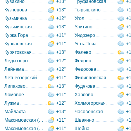
Кувакино
+13°
Труфановская
+1
Кузнецова
+13°
Тырышкино
+1
Кузьминка
+12°
Угол
+1
Кузьминская
+13°
Улитино
+1
Курка Гора
+11°
Ундозеро
+1
Курлаевская
+11°
Усть-Поча
+1
Курятовская
+13°
Фалево
+1
Ледьозеро
+12°
Федово
+1
Лейнема
+12°
Федосова
+1
Летнеозерский
+11°
Филипповская
+1
Липаково
+13°
Фудякова
+1
Ломовое
+11°
Харлово
+1
Лужма
+12°
Холмогорская
+1
Майлахта
+13°
Часовенская
+1
Максимовская (Кенорецкий с/с)
+11°
Швакино
+1
Максимовская (Североонежский с/с)
+11°
Шейна
+1