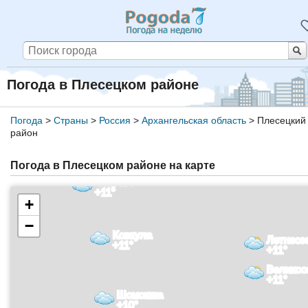
Погода в Плесецком районе
Погода
>
Страны
>
Россия
>
Архангельская область
>
Плесецкий
район
Погода в Плесецком районе на карте
Чекуево
+11°
+
−
Ковкула
Летнеоз
+11°
+11°
Великоо
+11°
Шомокша
+10°