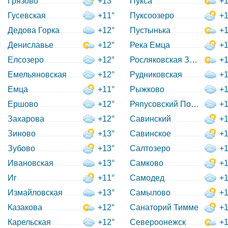
Грязово
+13°
Пукса
+1
Гусевская
+11°
Пуксоозеро
+1
Дедова Горка
+12°
Пустынька
+1
Дениславье
+12°
Река Емца
+1
Елсозеро
+12°
Росляковская Запань
+1
Емельяновская
+12°
Рудниковская
+1
Емца
+11°
Рыжково
+1
Ершово
+12°
Ряпусовский Погост
+1
Захарова
+12°
Савинский
+1
Зиново
+13°
Савинское
+1
Зубово
+13°
Салтозеро
+1
Ивановская
+13°
Самково
+1
Иг
+11°
Самодед
+1
Измайловская
+13°
Самылово
+1
Казакова
+12°
Санаторий Тимме
+1
Карельская
+12°
Североонежск
+1