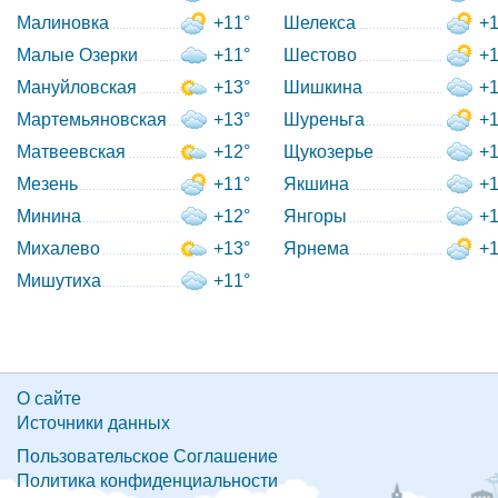
Малиновка
+11°
Шелекса
+1
Малые Озерки
+11°
Шестово
+1
Мануйловская
+13°
Шишкина
+1
Мартемьяновская
+13°
Шуреньга
+1
Матвеевская
+12°
Щукозерье
+1
Мезень
+11°
Якшина
+1
Минина
+12°
Янгоры
+1
Михалево
+13°
Ярнема
+1
Мишутиха
+11°
О сайте
Источники данных
Пользовательское Соглашение
Политика конфиденциальности