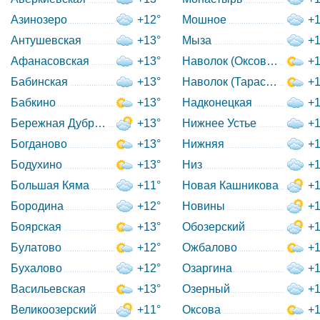
Азинозеро
+12°
Мошное
+1
Антушевская
+13°
Мыза
+1
Афанасовская
+13°
Наволок (Оксовский с/с)
+1
Бабинская
+13°
Наволок (Тарасовский с/с
+1
Бабкино
+13°
Надконецкая
+1
Бережная Дуброва
+13°
Нижнее Устье
+1
Богданово
+13°
Нижняя
+1
Бодухино
+13°
Низ
+1
Большая Кяма
+11°
Новая Кашникова
+1
Бородина
+12°
Новины
+1
Боярская
+13°
Обозерский
+1
Булатово
+12°
Ожбалово
+1
Бухалово
+12°
Озаргина
+1
Васильевская
+13°
Озерный
+1
Великоозерский
+11°
Оксова
+1