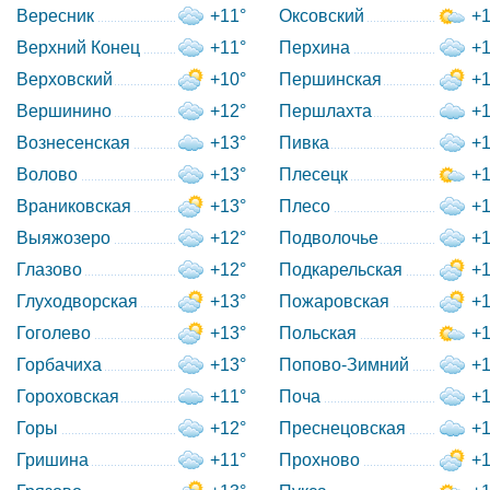
Вересник
+11°
Оксовский
+1
Верхний Конец
+11°
Перхина
+1
Верховский
+10°
Першинская
+1
Вершинино
+12°
Першлахта
+1
Вознесенская
+13°
Пивка
+1
Волово
+13°
Плесецк
+1
Враниковская
+13°
Плесо
+1
Выяжозеро
+12°
Подволочье
+1
Глазово
+12°
Подкарельская
+1
Глуходворская
+13°
Пожаровская
+1
Гоголево
+13°
Польская
+1
Горбачиха
+13°
Попово-Зимний
+1
Гороховская
+11°
Поча
+1
Горы
+12°
Преснецовская
+1
Гришина
+11°
Прохново
+1