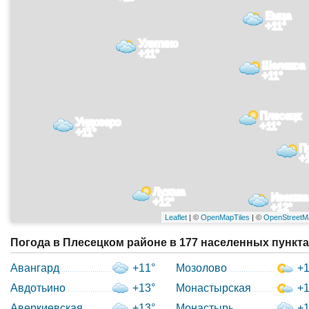
Емца
+11°
Улитино
+11°
Шелекса
+11°
Плесецк
Ундозеро
+11°
+11°
П
+
Лужма
Ивакша
+12°
+12°
Leaflet
| ©
OpenMapTiles
| ©
OpenStreetM
Погода в Плесецком районе в 177 населенных пункта
Авангард
+11°
Мозолово
+1
Авдотьино
+13°
Монастырская
+1
Аверкиевская
+13°
Монастырь
+1