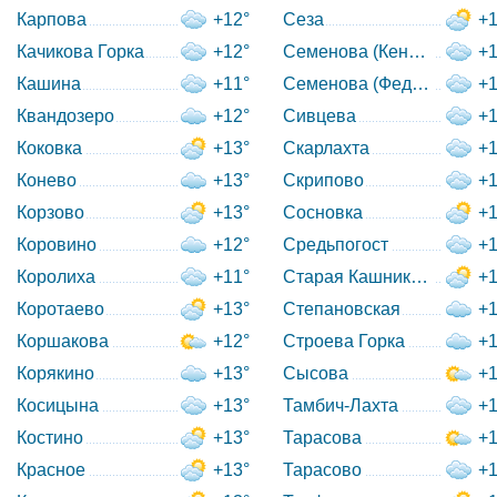
Карпова
+12°
Сеза
+1
Качикова Горка
+12°
Семенова (Кенозерский с/
+1
Кашина
+11°
Семенова (Федовский с/с
+1
Квандозеро
+12°
Сивцева
+1
Коковка
+13°
Скарлахта
+1
Конево
+13°
Скрипово
+1
Корзово
+13°
Сосновка
+1
Коровино
+12°
Средьпогост
+1
Королиха
+11°
Старая Кашникова
+1
Коротаево
+13°
Степановская
+1
Коршакова
+12°
Строева Горка
+1
Корякино
+13°
Сысова
+1
Косицына
+13°
Тамбич-Лахта
+1
Костино
+13°
Тарасова
+1
Красное
+13°
Тарасово
+1