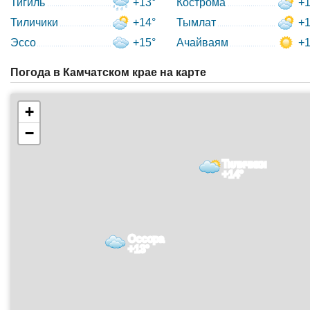
Тигиль
+13°
Кострома
+1
Тиличики
+14°
Тымлат
+1
Эссо
+15°
Ачайваям
+1
Погода в Камчатском крае на карте
+
−
Тиличики
+14°
Оссора
+13°