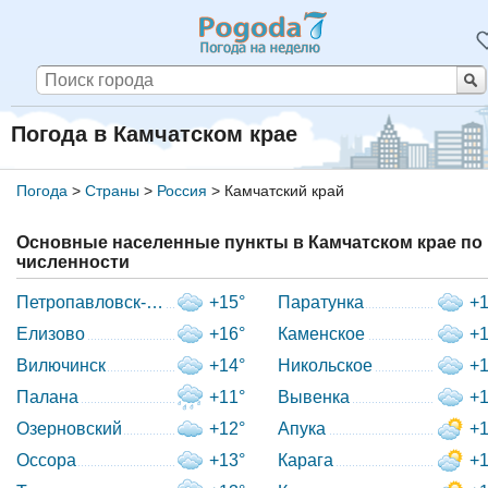
Погода в Камчатском крае
Погода
>
Страны
>
Россия
>
Камчатский край
Основные населенные пункты в Камчатском крае по
численности
Петропавловск-Камчатский
+15°
Паратунка
+1
Елизово
+16°
Каменское
+1
Вилючинск
+14°
Никольское
+1
Палана
+11°
Вывенка
+1
Озерновский
+12°
Апука
+1
Оссора
+13°
Карага
+1