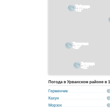
Теберда
+11°
Ткуарчал
+20°
Зугдиди
+21°
Погода в Урванском районе в 
Герменчик
Кахун
Морзох