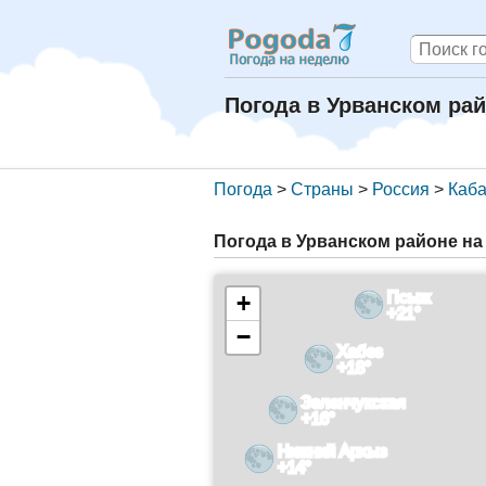
Погода в Урванском ра
Погода
>
Страны
>
Россия
>
Каба
Погода в Урванском районе на
Псыж
+
+21°
−
Хабез
+18°
Зеленчукская
+16°
Нижний Архыз
+14°