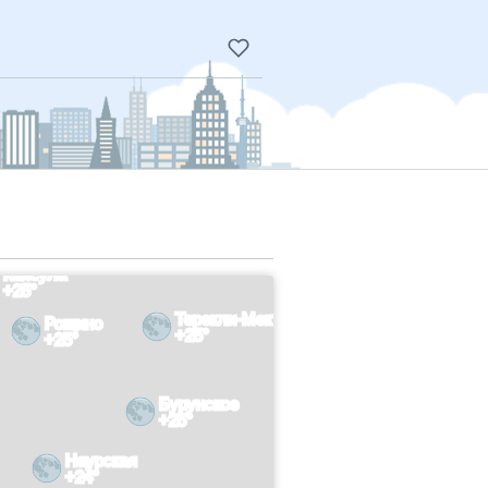
Каясула
+25°
Терекли-Мектеб
Рощино
+25°
+25°
Бурунское
+25°
Наурская
+24°