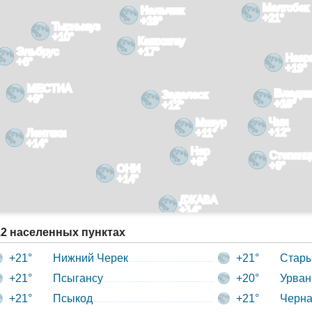
Малгобек
Нальчик
+21°
+19°
Тырныауз
+10°
Кашхатау
Эльбрус
+17°
Назр
+6°
+19°
МЕСТИА
Владик
Задалеск
+9°
+18°
+12°
Чми
Мизур
+12°
Лентехи
+11°
+14°
Нар
Степанц
+8°
+9°
ОНИ
+14°
ДЖАВА
+14°
12 населенных пунктах
+21°
Нижний Черек
+21°
Стары
+21°
Псыгансу
+20°
Урван
+21°
Псыкод
+21°
Черна