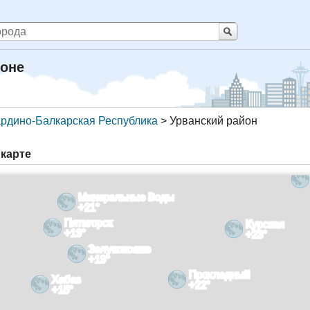
йоне
рдино-Балкарская Республика
>
Урванский район
 карте
Минеральные Воды
+21°
Пятигорск
Курская
+19°
+23°
Залукокоаже
+19°
Прохладный
Хабаз
+22°
+15°