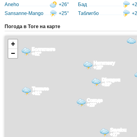
Aneho
+26°
Бад
+2
Sansanne-Mango
+25°
Таблигбо
+2
Погода в Тоге на карте
+
Болгатанге
−
+32°
Натитингу
+25°
Djougou
+23°
Тамале
+31°
Сокоде
+23°
Savalou
+27°