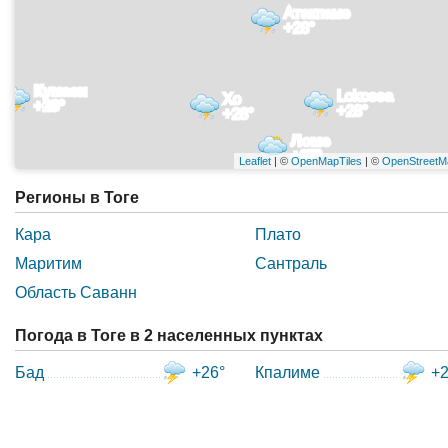
Атакпаме
+28°
Кумаси
Lokossa
Хо
+28°
+28°
+28°
Ломе
+27°
Leaflet
| ©
OpenMapTiles
| ©
OpenStreetM
Регионы в Тоге
Кара
Плато
Маритим
Сантраль
Область Саванн
Погода в Тоге в 2 населенных пунктах
Бад
+26°
Кпалиме
+2