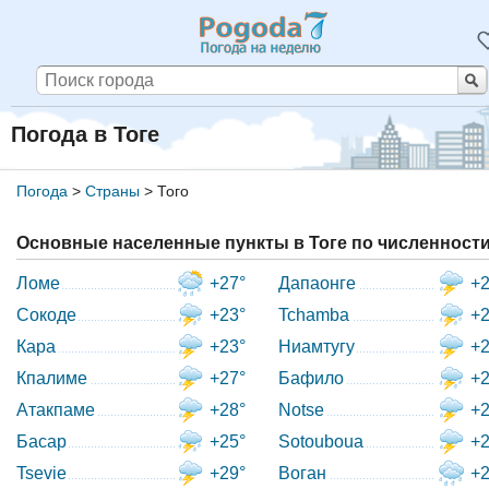
Погода в Тоге
Погода
>
Страны
>
Того
Основные населенные пункты в Тоге по численност
Ломе
+27°
Дапаонге
+2
Сокоде
+23°
Tchamba
+2
Кара
+23°
Ниамтугу
+2
Кпалиме
+27°
Бафило
+2
Атакпаме
+28°
Notse
+2
Басар
+25°
Sotouboua
+2
Tsevie
+29°
Воган
+2