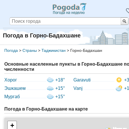
Погода в Горно-Бадахшане
Погода
>
Страны
>
Таджикистан
>
Горно-Бадахшан
Основные населенные пункты в Горно-Бадахшане п
численности
Хорог
+18°
Garavuti
+3
Эшкашем
+15°
Vanj
+1
Мургаб
+15°
Погода в Горно-Бадахшане на карте
+