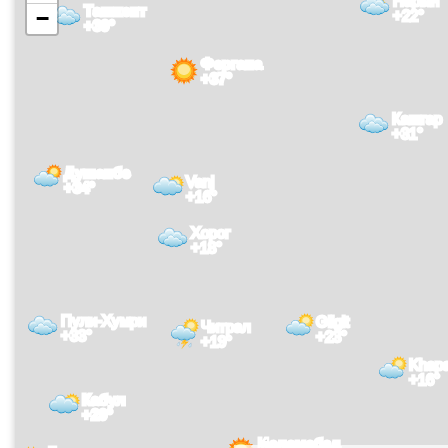
Нарын
Ташкент
−
+22°
+39°
Фергана
+37°
Кашгар
+31°
Душанбе
Vanj
+34°
+16°
Хорог
+18°
Пули-Хумри
Gilgit
Читрал
+33°
+23°
+19°
Khapa
+16°
Кабул
+29°
Исламабад