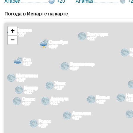
Атабей
+20°
Anamas
+2
Погода в Испарте на карте
+
Эдирне
Зонгулдак
+23°
+22°
−
Стамбул
+24°
Ч
+
Can
+19°
Эскишехир
+16°
Митилины
+24°
Ушак
Измир
+19°
+21°
Ниг
Конья
Деницли
Самос
+18
+22°
+21°
+23°
Анталия
+27°
Родос
+26°