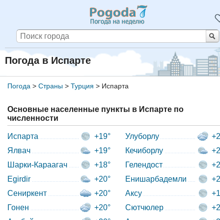
Погода в Испарте
Погода
>
Страны
>
Турция
>
Испарта
Основные населенные пункты в Испарте по
численности
Испарта
+19°
Улуборлу
+2
Ялвач
+19°
Кечиборлу
+2
Шарки-Караагач
+18°
Гелендост
+2
Egirdir
+20°
Енишарбадемли
+2
Сениркент
+20°
Аксу
+1
Гонен
+20°
Сютчюлер
+2