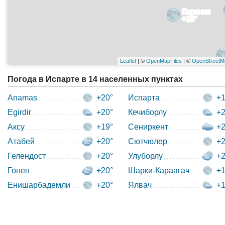
Кирения
+26°
Leaflet
| ©
OpenMapTiles
| ©
OpenStreetM
Погода в Испарте в 14 населенных пунктах
Anamas
+20°
Испарта
+1
Egirdir
+20°
Кечиборлу
+2
Аксу
+19°
Сениркент
+2
Атабей
+20°
Сютчюлер
+2
Гелендост
+20°
Улуборлу
+2
Гонен
+20°
Шарки-Караагач
+1
Енишарбадемли
+20°
Ялвач
+1