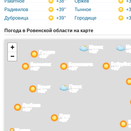
Ракитное
+38°
Оржев
+3
Радивилов
+39°
Тынное
+3
Дубровица
+39°
Городище
+3
Погода в Ровенской области на карте
+
М
Минск
+3
+32°
Гродно
−
+30°
Бобруйск
Белосток
Барановичи
+36°
+32°
+34°
Пинск
Брест
+39°
+36°
Люблин
+38°
Луцк
+39°
К
+
Жешув