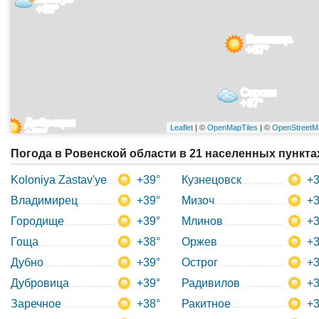
+38°
Винница
+37°
Сороки
+37°
Дебрецен
Leaflet
| ©
OpenMapTiles
| ©
OpenStreetM
+40°
Погода в Ровенской области в 21 населенных пункта
Koloniya Zastav'ye
+39°
Кузнецовск
+3
Владимирец
+39°
Мизоч
+3
Городище
+39°
Млинов
+3
Гоща
+38°
Оржев
+3
Дубно
+39°
Острог
+3
Дубровица
+39°
Радивилов
+3
Заречное
+38°
Ракитное
+3