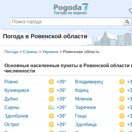
Погода в Ровенской области
Погода
>
Страны
>
Украина
>
Ровенская область
Основные населенные пункты в Ровенской области 
численности
Ровно
+39°
Владимирец
+3
Кузнецовск
+39°
Корец
+3
Дубно
+39°
Млинов
+3
Сарны
+39°
Заречное
+3
Здолбунов
+39°
Гоща
+3
Острог
+39°
Здолбица
+3