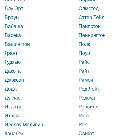
Блу Эрт
Олмстед
Браун
Оттер Тейл
Вабаша
Пайпстон
Васека
Пеннингтон
Вашингтон
Полк
Грант
Поуп
Гудхью
Райс
Дакота
Райт
Джэксон
Рамси
Додж
Ред Лейк
Дуглас
Редвуд
Исанти
Ренвилл
Итаска
Розо
Йеллоу Медисин
Рок
Канабек
Свифт