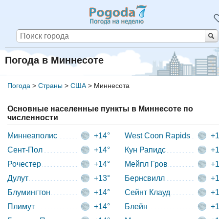
Погода в Миннесоте
Погода
>
Страны
>
США
>
Миннесота
Основные населенные пункты в Миннесоте по
численности
Миннеаполис
+14°
West Coon Rapids
+1
Сент-Пол
+14°
Кун Рапидс
+1
Рочестер
+14°
Мейпл Гров
+1
Дулут
+13°
Бернсвилл
+1
Блумингтон
+14°
Сейнт Клауд
+1
Плимут
+14°
Блейн
+1