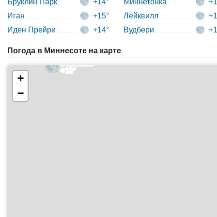
Бруклин Парк
+14°
Миннетонка
+1
Иган
+15°
Лейквилл
+1
Иден Прейри
+14°
Вудбери
+1
Погода в Миннесоте на карте
Виннипег
+13°
+
−