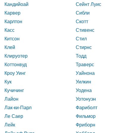
Кандийоай
Сейнт Луис
Карвер
Сибли
Карлтон
Скотт
Касс
Стивенс
Китсон
Стил
Клей
Стирнс
Клируотер
Тодд
Коттонвуд
Траверс
Кроу Уинг
Уайнона
Кук
Уилкин
Кучичинг
Уодена
Лайон
Уотонуэн
Лак-ки-Парл
Фариболт
Ле Саер
Фильмор
Лейк
Фриборн