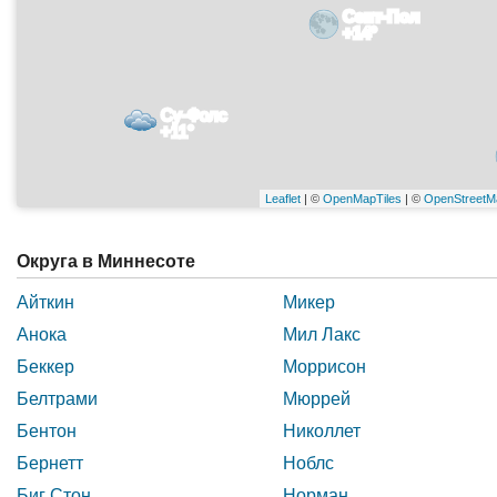
Сент-Пол
+14°
Су-Фолс
+11°
Leaflet
| ©
OpenMapTiles
| ©
OpenStreetM
Округа в Миннесоте
Айткин
Микер
Анока
Мил Лакс
Беккер
Моррисон
Белтрами
Мюррей
Бентон
Николлет
Бернетт
Ноблс
Биг Стон
Норман