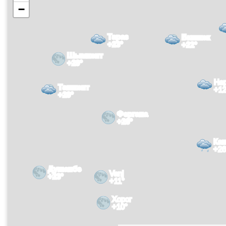
−
Тараз
Бишкек
+23°
+22°
Шымкент
+29°
На
Ташкент
+12
+29°
Фергана
+26°
Каш
+26
Душанбе
Vanj
+23°
+11°
Хорог
+10°