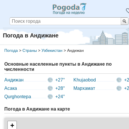
Погода в Андижане
Погода
>
Страны
>
Узбекистан
>
Андижан
Основные населенные пункты в Андижане по
численности
Андижан
+27°
Khujaobod
+2
Асака
+28°
Мархамат
+2
Qurghontepa
+24°
Погода в Андижане на карте
+