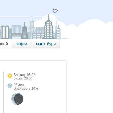
дней
карта
магн. бури
Восход: 05:02
Закат: 20:58
26 день
Видимость 14%