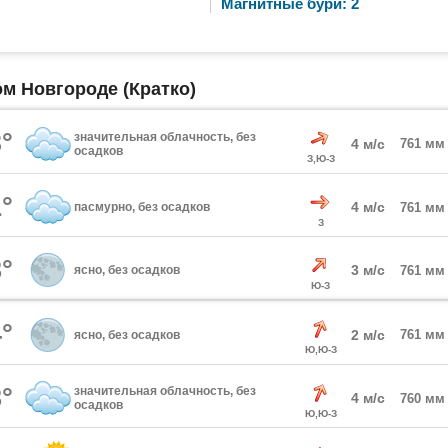
Магнитные бури: 2
ом Новгороде (Кратко)
°
значительная облачность, без
4 м/с
761 мм
осадков
З,Ю-З
°
4 м/с
пасмурно, без осадков
761 мм
З
°
3 м/с
ясно, без осадков
761 мм
Ю-З
°
2 м/с
761 мм
ясно, без осадков
Ю,Ю-З
°
значительная облачность, без
4 м/с
760 мм
осадков
Ю,Ю-З