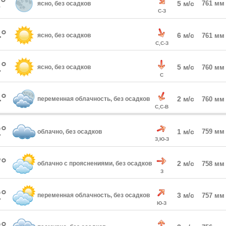
°
5 м/с
761 мм
ясно, без осадков
С-З
°
6 м/с
ясно, без осадков
761 мм
С,С-З
°
5 м/с
ясно, без осадков
760 мм
С
°
2 м/с
переменная облачность, без осадков
760 мм
С,С-В
°
1 м/с
759 мм
облачно, без осадков
З,Ю-З
°
2 м/с
облачно с прояснениями, без осадков
758 мм
З
°
3 м/с
переменная облачность, без осадков
757 мм
Ю-З