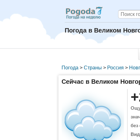
Погода в Великом Новго
Погода
>
Страны
>
Россия
>
Новг
Сейчас в Великом Новго
+
Ощу
зна
без
Вид