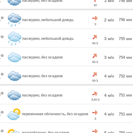
°
3 м/с
пасмурно, без осадков
756 мм
Ю
°
2 м/с
756 мм
пасмурно, небольшой дождь
З
°
3 м/с
пасмурно, небольшой дождь
755 мм
Ю-З
°
3 м/с
пасмурно, без осадков
754 мм
Ю-З
°
4 м/с
пасмурно, без осадков
752 мм
Ю-З
°
4 м/с
751 мм
пасмурно, без осадков
З,Ю-З
°
4 м/с
переменная облачность, без осадков
751 мм
З
°
5 м/с
малооблачно, без осадков
750 мм