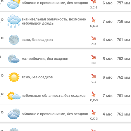
°
6 м/с
облачно с прояснениями, без осадков
757 мм
З,С-З
°
значительная облачность, возможен
7 м/с
758 мм
небольшой дождь
С,С-З
°
4 м/с
ясно, без осадков
761 мм
С-З
°
5 м/с
762 мм
малооблачно, без осадков
С-З
°
6 м/с
ясно, без осадков
762 мм
С-З
°
7 м/с
небольшая облачность, без осадков
761 мм
С,С-З
°
4 м/с
облачно с прояснениями, без осадков
761 мм
С,С-З