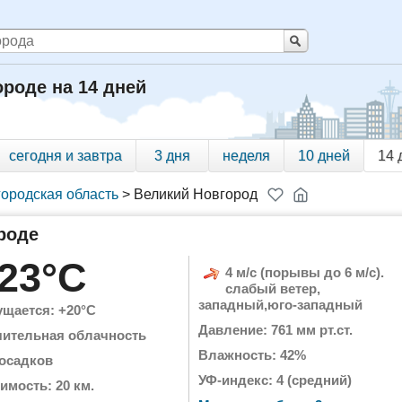
роде на 14 дней
сегодня и завтра
3 дня
неделя
10 дней
14 
ородская область
>
Великий Новгород
роде
23°C
4 м/с (порывы до 6 м/с).
слабый ветер,
западный,юго-западный
щается: +20°C
Давление: 761 мм рт.ст.
чительная облачность
Влажность: 42%
 осадков
УФ-индекс: 4 (средний)
имость: 20 км.