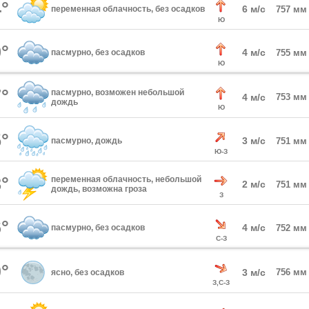
°
6 м/с
переменная облачность, без осадков
757 мм
Ю
°
4 м/с
пасмурно, без осадков
755 мм
Ю
°
пасмурно, возможен небольшой
4 м/с
753 мм
дождь
Ю
°
3 м/с
пасмурно, дождь
751 мм
Ю-З
°
переменная облачность, небольшой
2 м/с
751 мм
дождь, возможна гроза
З
°
4 м/с
пасмурно, без осадков
752 мм
С-З
°
3 м/с
756 мм
ясно, без осадков
З,С-З