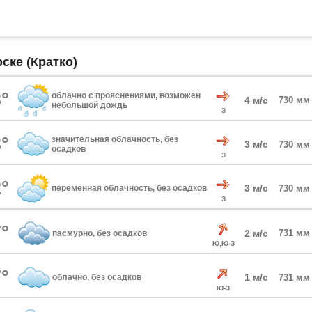
ске (Кратко)
°
облачно с прояснениями, возможен
4 м/с
730 мм
небольшой дождь
З
°
значительная облачность, без
3 м/с
730 мм
осадков
З
°
3 м/с
переменная облачность, без осадков
730 мм
З
°
2 м/с
731 мм
пасмурно, без осадков
Ю,Ю-З
°
1 м/с
облачно, без осадков
731 мм
Ю-З