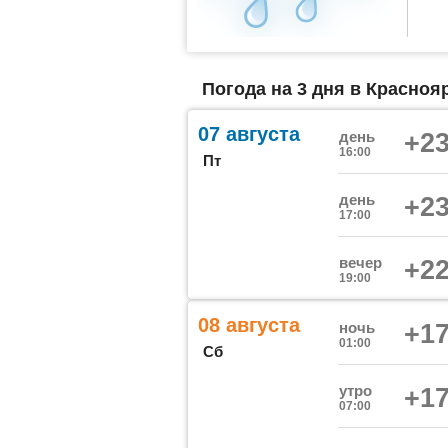
Погода на 3 дня в Краснояр
07 августа
день
+23
16:00
Пт
день
+23
17:00
вечер
+22
19:00
08 августа
ночь
+17
01:00
Сб
утро
+17
07:00