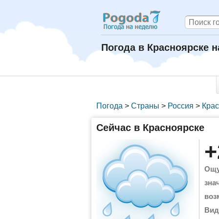
Погода в Красноярске н
Погода
>
Страны
>
Россия
>
Крас
Сейчас в Красноярске
+
Ощу
зна
воз
Вид