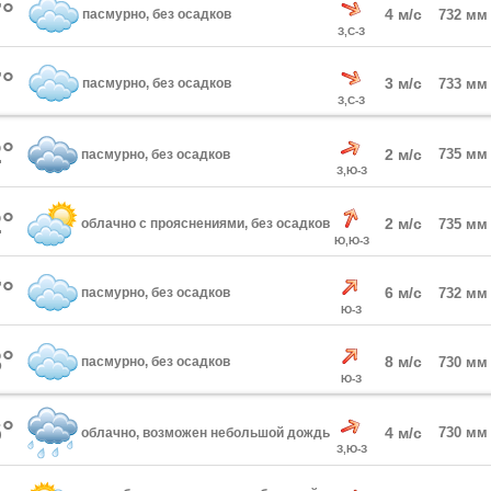
°
4 м/с
пасмурно, без осадков
732 мм
З,С-З
°
3 м/с
пасмурно, без осадков
733 мм
З,С-З
°
2 м/с
735 мм
пасмурно, без осадков
З,Ю-З
°
2 м/с
облачно с прояснениями, без осадков
735 мм
Ю,Ю-З
°
6 м/с
пасмурно, без осадков
732 мм
Ю-З
°
8 м/с
пасмурно, без осадков
730 мм
Ю-З
°
4 м/с
730 мм
облачно, возможен небольшой дождь
З,Ю-З