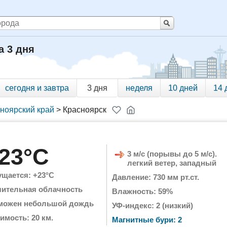
а 3 дня
сегодня и завтра
3 дня
неделя
10 дней
14 
ноярский край
>
Красноярск
23°C
3 м/с (порывы до 5 м/с).
легкий ветер, западный
щается: +23°C
Давление: 730 мм рт.ст.
чительная облачность
Влажность: 59%
можен небольшой дождь
УФ-индекс: 2 (низкий)
имость: 20 км.
Магнитные бури: 2