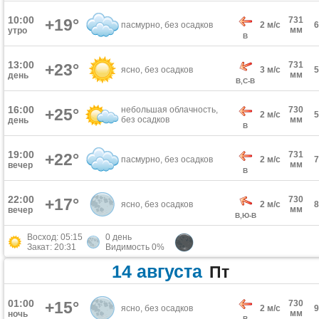
10:00
731
+19°
пасмурно, без осадков
2 м/с
мм
утро
В
13:00
731
+23°
ясно, без осадков
3 м/с
мм
день
В,С-В
16:00
небольшая облачность,
730
+25°
2 м/с
без осадков
мм
день
В
19:00
731
+22°
пасмурно, без осадков
2 м/с
мм
вечер
В
22:00
730
+17°
ясно, без осадков
2 м/с
мм
вечер
В,Ю-В
Восход: 05:15
0 день
Закат: 20:31
Видимость 0%
14 августа
Пт
01:00
+15°
730
ясно, без осадков
2 м/с
мм
ночь
В