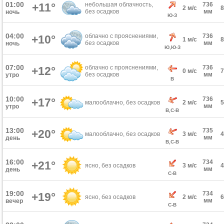
01:00
+11°
небольшая облачность,
736
2 м/с
без осадков
мм
ночь
Ю-З
04:00
облачно с прояснениями,
736
+10°
1 м/с
без осадков
мм
ночь
Ю,Ю-З
07:00
облачно с прояснениями,
736
+12°
0 м/с
без осадков
мм
утро
В
10:00
736
+17°
малооблачно, без осадков
2 м/с
мм
утро
В,С-В
13:00
735
+20°
малооблачно, без осадков
3 м/с
мм
день
В,С-В
16:00
734
+21°
ясно, без осадков
3 м/с
мм
день
С-В
19:00
734
+19°
ясно, без осадков
2 м/с
мм
вечер
С-В