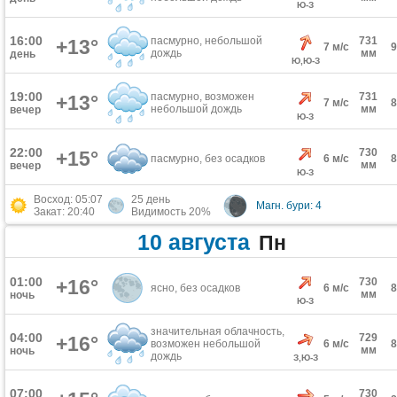
Ю-З
16:00
пасмурно, небольшой
731
+13°
7 м/с
дождь
мм
день
Ю,Ю-З
19:00
пасмурно, возможен
731
+13°
7 м/с
небольшой дождь
мм
вечер
Ю-З
22:00
730
+15°
пасмурно, без осадков
6 м/с
мм
вечер
Ю-З
Восход: 05:07
25 день
Магн. бури: 4
Закат: 20:40
Видимость 20%
10 августа
Пн
01:00
+16°
730
ясно, без осадков
6 м/с
мм
ночь
Ю-З
значительная облачность,
04:00
729
+16°
возможен небольшой
6 м/с
мм
ночь
дождь
З,Ю-З
07:00
730