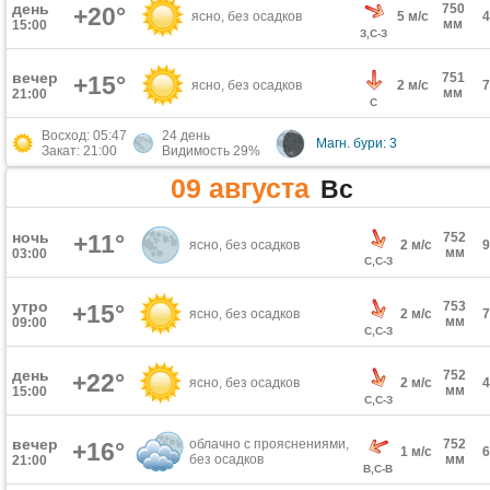
день
750
+20°
ясно, без осадков
5 м/с
мм
15:00
З,С-З
вечер
751
+15°
ясно, без осадков
2 м/с
мм
21:00
С
Восход: 05:47
24 день
Магн. бури: 3
Закат: 21:00
Видимость 29%
09 августа
Вс
ночь
+11°
752
ясно, без осадков
2 м/с
мм
03:00
С,С-З
утро
753
+15°
ясно, без осадков
2 м/с
мм
09:00
С,С-З
день
752
+22°
ясно, без осадков
2 м/с
мм
15:00
С,С-З
вечер
облачно с прояснениями,
752
+16°
1 м/с
без осадков
мм
21:00
В,С-В