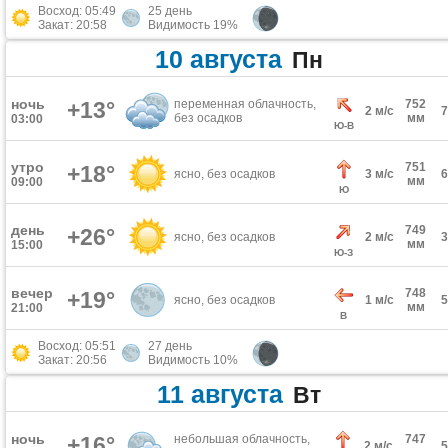
Восход: 05:49
25 день
Закат: 20:58
Видимость 19%
10 августа
Пн
ночь
+13°
переменная облачность,
752
2 м/с
без осадков
мм
03:00
Ю-В
утро
751
+18°
ясно, без осадков
3 м/с
мм
09:00
Ю
день
749
+26°
ясно, без осадков
2 м/с
мм
15:00
Ю-З
вечер
748
+19°
ясно, без осадков
1 м/с
мм
21:00
В
Восход: 05:51
27 день
Закат: 20:56
Видимость 10%
11 августа
Вт
ночь
+16°
небольшая облачность,
747
2 м/с