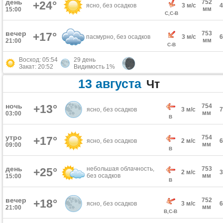
день
752
+24°
ясно, без осадков
3 м/с
мм
15:00
С,С-В
вечер
753
+17°
пасмурно, без осадков
3 м/с
мм
21:00
С-В
Восход: 05:54
29 день
Закат: 20:52
Видимость 1%
13 августа
Чт
ночь
+13°
754
ясно, без осадков
3 м/с
мм
03:00
В
утро
754
+17°
ясно, без осадков
2 м/с
мм
09:00
В
день
небольшая облачность,
753
+25°
2 м/с
без осадков
мм
15:00
В
вечер
752
+18°
ясно, без осадков
3 м/с
мм
21:00
В,С-В