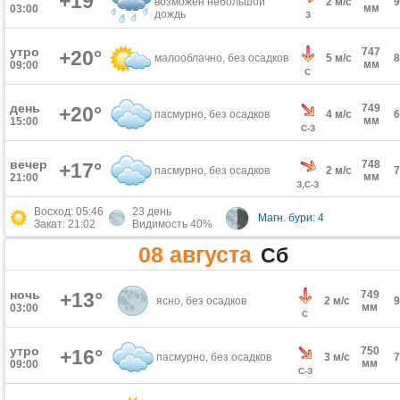
+19°
возможен небольшой
2 м/с
мм
03:00
дождь
З
утро
747
+20°
малооблачно, без осадков
5 м/с
мм
09:00
С
день
749
+20°
пасмурно, без осадков
4 м/с
мм
15:00
С-З
вечер
748
+17°
пасмурно, без осадков
2 м/с
мм
21:00
З,С-З
Восход: 05:46
23 день
Магн. бури: 4
Закат: 21:02
Видимость 40%
08 августа
Сб
ночь
+13°
749
ясно, без осадков
2 м/с
мм
03:00
С
утро
750
+16°
пасмурно, без осадков
3 м/с
мм
09:00
С-З