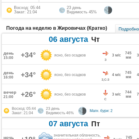
Восход: 05:44
23 день
Закат: 21:04
Видимость 45%
Погода на неделю в Жировичах (Кратко)
Подробн
06 августа
Чт
день
+34°
745
ясно, без осадков
3 м/с
мм
15:00
З
день
745
+34°
ясно, без осадков
4 м/с
мм
16:00
З,С-З
вечер
744
+26°
ясно, без осадков
3 м/с
мм
21:00
С
Восход: 05:44
23 день
Магн. бури: 2
Закат: 21:04
Видимость 46%
07 августа
Пт
значительная облачность,
ночь
745