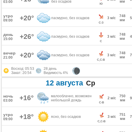
без осадков
мм
03:00
Ю
утро
748
+20°
пасмурно, без осадков
3 м/с
мм
09:00
С-З
день
748
+26°
пасмурно, без осадков
3 м/с
мм
15:00
С
вечер
748
+20°
пасмурно, без осадков
3 м/с
мм
21:00
С,С-В
Восход: 05:53
28 день
Закат: 20:54
Видимость 4%
12 августа
Ср
ночь
+16°
малооблачно, возможен
750
2 м/с
небольшой дождь
мм
03:00
С-В
утро
751
+18°
ясно, без осадков
3 м/с
мм
09:00
С,С-В