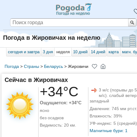
Погода в Жировичах на неделю
сегодня и завтра
3 дня
неделя
10 дней
14 дней
карта
магн. б
Погода
>
Страны
>
Беларусь
>
Жировичи
Сейчас в Жировичах
+34°C
3 м/с (порывы до 5
м/с). слабый ветер
западный
Ощущается: +34°C
Давление: 745 мм рт.ст.
ясно
Влажность: 39%
без осадков
УФ-индекс: 5 (средний)
Видимость: 20 км.
Магнитные бури: 1