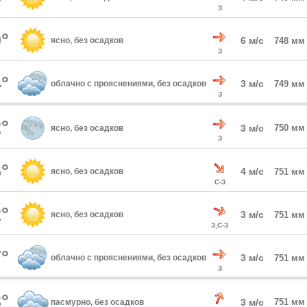
З
°
6 м/с
ясно, без осадков
748 мм
З
°
3 м/с
облачно с прояснениями, без осадков
749 мм
З
°
3 м/с
750 мм
ясно, без осадков
З
°
4 м/с
ясно, без осадков
751 мм
С-З
°
3 м/с
ясно, без осадков
751 мм
З,С-З
°
3 м/с
облачно с прояснениями, без осадков
751 мм
З
°
3 м/с
751 мм
пасмурно, без осадков