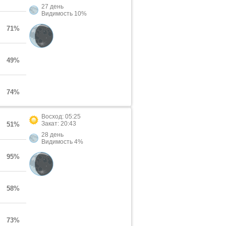
27 день
Видимость 10%
71%
49%
74%
Восход: 05:25
Закат: 20:43
51%
28 день
Видимость 4%
95%
58%
73%