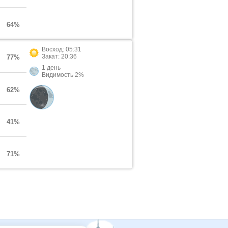
64%
Восход: 05:31
Закат: 20:36
77%
1 день
Видимость 2%
62%
41%
71%