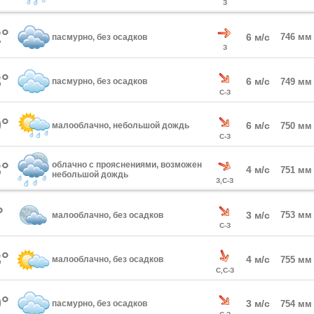
З
°
6 м/с
746 мм
пасмурно, без осадков
З
°
6 м/с
пасмурно, без осадков
749 мм
С-З
°
6 м/с
малооблачно, небольшой дождь
750 мм
С-З
°
облачно с прояснениями, возможен
4 м/с
751 мм
небольшой дождь
З,С-З
°
3 м/с
753 мм
малооблачно, без осадков
С-З
°
4 м/с
малооблачно, без осадков
755 мм
С,С-З
°
3 м/с
пасмурно, без осадков
754 мм