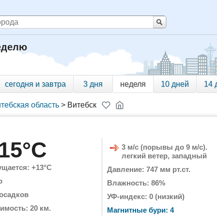
неделю
сегодня и завтра
3 дня
неделя
10 дней
14 
тебская область
>
Витебск
15°C
3 м/с (порывы до 9 м/с).
легкий ветер, западный
щается: +13°C
Давление: 747 мм рт.ст.
о
Влажность: 86%
 осадков
УФ-индекс: 0 (низкий)
имость: 20 км.
Магнитные бури: 4