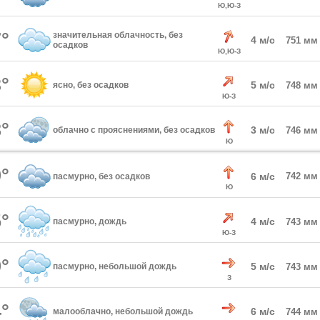
Ю,Ю-З
°
значительная облачность, без
4 м/с
751 мм
осадков
Ю,Ю-З
°
5 м/с
ясно, без осадков
748 мм
Ю-З
°
3 м/с
облачно с прояснениями, без осадков
746 мм
Ю
°
6 м/с
742 мм
пасмурно, без осадков
Ю
°
4 м/с
пасмурно, дождь
743 мм
Ю-З
°
5 м/с
пасмурно, небольшой дождь
743 мм
З
°
6 м/с
малооблачно, небольшой дождь
744 мм