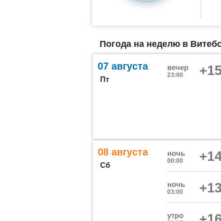
Погода на неделю в Витебс
07 августа
вечер
+15
23:00
Пт
08 августа
ночь
+14
00:00
Сб
ночь
+13
03:00
утро
+16