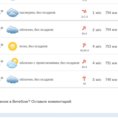
С-З
°
1 м/с
пасмурно, без осадков
754 мм
З,С-З
°
2 м/с
754 мм
облачно, без осадков
Ю-З
°
4 м/с
ясно, без осадков
753 мм
Ю,Ю-З
°
4 м/с
облачно с прояснениями, без осадков
751 мм
Ю-З
°
3 м/с
облачно, без осадков
749 мм
Ю
окном в Витебске? Оставьте комментарий: