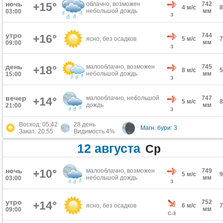
ночь
+15°
облачно, возможен
742
4 м/с
небольшой дождь
мм
03:00
З
утро
744
+16°
ясно, без осадков
5 м/с
мм
09:00
З
день
малооблачно, возможен
745
+18°
8 м/с
небольшой дождь
мм
15:00
З
вечер
малооблачно, небольшой
747
+14°
5 м/с
дождь
мм
21:00
З
Восход: 05:42
28 день
Магн. бури: 3
Закат: 20:55
Видимость 4%
12 августа
Ср
ночь
+10°
малооблачно, возможен
749
5 м/с
небольшой дождь
мм
03:00
З
утро
752
+14°
ясно, без осадков
6 м/с
мм
09:00
С-З