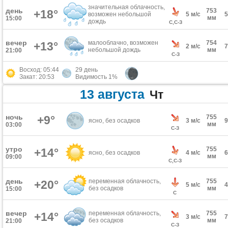
значительная облачность,
день
753
+18°
возможен небольшой
5 м/с
мм
15:00
дождь
С,С-З
вечер
малооблачно, возможен
754
+13°
2 м/с
небольшой дождь
мм
21:00
С-З
Восход: 05:44
29 день
Закат: 20:53
Видимость 1%
13 августа
Чт
ночь
+9°
755
ясно, без осадков
3 м/с
мм
03:00
С-З
утро
755
+14°
ясно, без осадков
4 м/с
мм
09:00
С,С-З
день
переменная облачность,
755
+20°
5 м/с
без осадков
мм
15:00
С
вечер
переменная облачность,
755
+14°
3 м/с
без осадков
мм
21:00
С-З