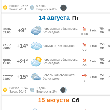
Восход: 05:45
0 день
Закат: 20:51
Видимость 0%
14 августа
Пт
ночь
+9°
переменная облачность,
754
2 м/с
без осадков
мм
03:00
С,С-З
утро
753
+14°
пасмурно, без осадков
3 м/с
мм
09:00
С-З
день
переменная облачность,
752
+21°
4 м/с
без осадков
мм
15:00
С-З
вечер
небольшая облачность,
751
+15°
2 м/с
без осадков
мм
21:00
З
Восход: 05:47
1 день
Закат: 20:49
Видимость 2%
15 августа
Сб