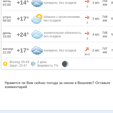
ночь
+14°
750
пасмурно, без осадков
3 м/с
мм
03:00
З
утро
облачно с прояснениями,
749
+17°
3 м/с
без осадков
мм
09:00
З
день
значительная облачность,
748
+24°
4 м/с
без осадков
мм
15:00
З
вечер
747
+17°
пасмурно, без осадков
2 м/с
мм
21:00
Ю-З
Восход: 05:49
2 день
Закат: 20:47
Видимость 7%
Нравится ли Вам сейчас погода за окном в Вишнево? Оставьте
комментарий: