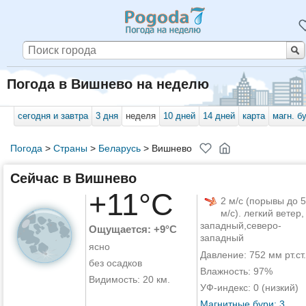
Погода в Вишнево на неделю
сегодня и завтра
3 дня
неделя
10 дней
14 дней
карта
магн. б
Погода
>
Страны
>
Беларусь
>
Вишнево
Сейчас в Вишнево
+11°C
2 м/с (порывы до 5
м/с). легкий ветер,
западный,северо-
Ощущается: +9°C
западный
ясно
Давление: 752 мм рт.ст.
без осадков
Влажность: 97%
Видимость: 20 км.
УФ-индекс: 0 (низкий)
Магнитные бури: 3