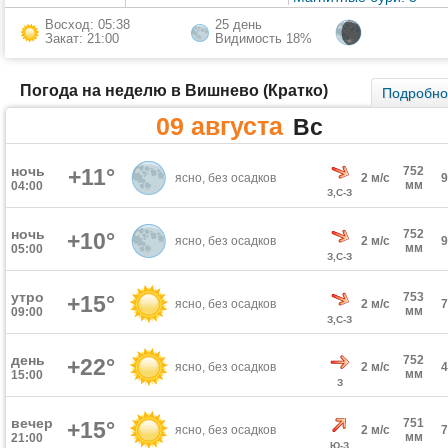
Восход: 05:38
25 день
Закат: 21:00
Видимость 18%
Погода на неделю в Вишнево (Кратко)
Подробн
09 августа
Вс
ночь
+11°
752
ясно, без осадков
2 м/с
мм
04:00
З,С-З
ночь
752
+10°
ясно, без осадков
2 м/с
мм
05:00
З,С-З
утро
753
+15°
ясно, без осадков
2 м/с
мм
09:00
З,С-З
день
752
+22°
ясно, без осадков
2 м/с
мм
15:00
З
вечер
751
+15°
ясно, без осадков
2 м/с
мм
21:00
Ю-З