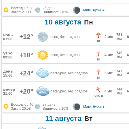
Восход: 05:38
25 день
Магн. бури: 4
Закат: 21:00
Видимость 18%
10 августа
Пн
ночь
+12°
751
ясно, без осадков
2 м/с
мм
03:00
Ю
утро
749
+18°
ясно, без осадков
4 м/с
мм
09:00
Ю
день
747
+24°
пасмурно, без осадков
5 м/с
мм
15:00
Ю
вечер
744
+20°
пасмурно, без осадков
4 м/с
мм
21:00
Ю,Ю-В
Восход: 05:40
27 день
Магн. бури: 3
Закат: 20:58
Видимость 10%
11 августа
Вт