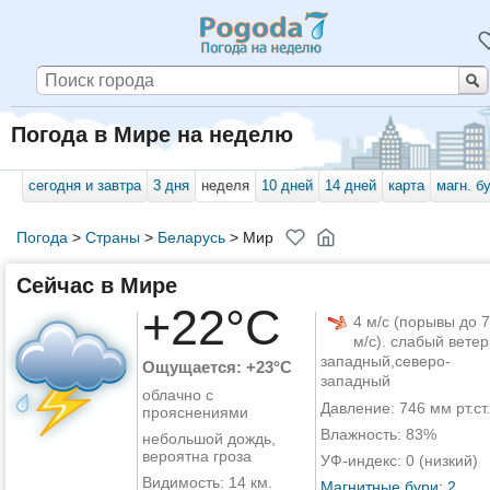
Погода в Мире на неделю
сегодня и завтра
3 дня
неделя
10 дней
14 дней
карта
магн. б
Погода
>
Страны
>
Беларусь
>
Мир
Сейчас в Мире
+22°C
4 м/с (порывы до 7
м/с). слабый ветер
западный,северо-
Ощущается: +23°C
западный
облачно с
Давление: 746 мм рт.ст.
прояснениями
Влажность: 83%
небольшой дождь,
вероятна гроза
УФ-индекс: 0 (низкий)
Видимость: 14 км.
Магнитные бури: 2