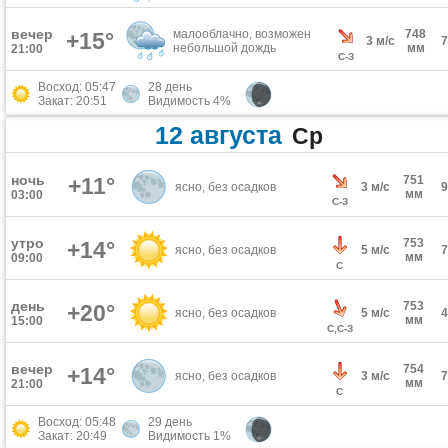
вечер
малооблачно, возможен
748
+15°
3 м/с
небольшой дождь
мм
21:00
С-З
Восход: 05:47
28 день
Закат: 20:51
Видимость 4%
12 августа
Ср
ночь
+11°
751
ясно, без осадков
3 м/с
мм
03:00
С-З
утро
753
+14°
ясно, без осадков
5 м/с
мм
09:00
С
день
753
+20°
ясно, без осадков
5 м/с
мм
15:00
С,С-З
вечер
754
+14°
ясно, без осадков
3 м/с
мм
21:00
С
Восход: 05:48
29 день
Закат: 20:49
Видимость 1%