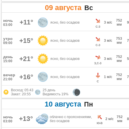
09 августа
Вс
ночь
+11°
752
ясно, без осадков
3 м/с
мм
03:00
С-З
утро
753
+15°
ясно, без осадков
3 м/с
мм
09:00
С-З
день
752
+21°
ясно, без осадков
3 м/с
мм
15:00
З,С-З
вечер
752
+16°
ясно, без осадков
1 м/с
мм
21:00
С
Восход: 05:43
25 день
Закат: 20:55
Видимость 19%
10 августа
Пн
ночь
+13°
облачно с прояснениями,
752
2 м/с
без осадков
мм
03:00
Ю-В