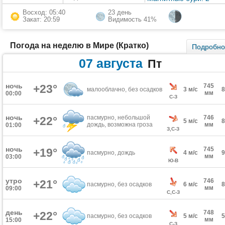
Восход: 05:40
23 день
Закат: 20:59
Видимость 41%
Погода на неделю в Мире (Кратко)
Подробн
07 августа
Пт
ночь
+23°
745
малооблачно, без осадков
3 м/с
мм
00:00
С-З
ночь
пасмурно, небольшой
746
+22°
5 м/с
дождь, возможна гроза
мм
01:00
З,С-З
ночь
745
+19°
пасмурно, дождь
4 м/с
мм
03:00
Ю-В
утро
746
+21°
пасмурно, без осадков
6 м/с
мм
09:00
С,С-З
день
748
+22°
пасмурно, без осадков
5 м/с
мм
15:00
С-З