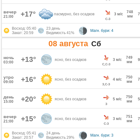
вечер
748
+17°
пасмурно, без осадков
3 м/с
мм
21:00
С-З
Восход: 05:40
23 день
Магн. бури: 4
Закат: 20:59
Видимость 41%
08 августа
Сб
ночь
+13°
749
ясно, без осадков
3 м/с
мм
03:00
С,С-З
утро
750
+16°
ясно, без осадков
4 м/с
мм
09:00
З,С-З
день
750
+20°
ясно, без осадков
5 м/с
мм
15:00
З
вечер
751
+15°
ясно, без осадков
3 м/с
мм
21:00
С-З
Восход: 05:41
24 день
Магн. бури: 3
Закат: 20:57
Видимость 29%