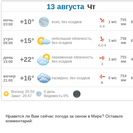
13 августа
Чт
ночь
+10°
755
ясно, без осадков
1 м/с
мм
03:00
С-З
утро
небольшая облачность,
756
+15°
1 м/с
без осадков
мм
09:00
С,С-З
день
переменная облачность,
755
+22°
1 м/с
без осадков
мм
15:00
З
вечер
754
+16°
пасмурно, без осадков
0 м/с
мм
21:00
В
Восход: 05:50
0 день
Закат: 20:47
Видимость 0%
Нравится ли Вам сейчас погода за окном в Мире? Оставьте
комментарий: