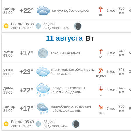
вечер
750
+22°
пасмурно, без осадков
2 м/с
мм
21:00
Ю
Восход: 05:38
27 день
Закат: 20:37
Видимость 10%
11 августа
Вт
ночь
+17°
749
ясно, без осадков
3 м/с
мм
03:00
Ю
утро
значительная облачность,
748
+23°
5 м/с
без осадков
мм
09:00
Ю,Ю-З
день
пасмурно, возможен
748
+22°
3 м/с
небольшой дождь
мм
15:00
С
вечер
малооблачно, возможен
750
+17°
3 м/с
небольшой дождь
мм
21:00
С-З
Восход: 05:40
28 день
Закат: 20:35
Видимость 4%