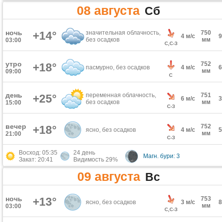
08 августа
Сб
ночь
+14°
значительная облачность,
750
4 м/с
без осадков
мм
03:00
С,С-З
утро
752
+18°
пасмурно, без осадков
4 м/с
мм
09:00
С
день
переменная облачность,
751
+25°
6 м/с
без осадков
мм
15:00
С-З
вечер
752
+18°
ясно, без осадков
4 м/с
мм
21:00
С-З
Восход: 05:35
24 день
Магн. бури: 3
Закат: 20:41
Видимость 29%
09 августа
Вс
ночь
+13°
753
ясно, без осадков
3 м/с
мм
03:00
С,С-З