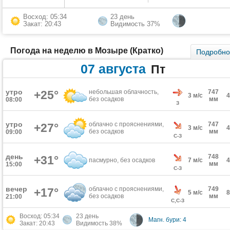
Восход: 05:34
23 день
Закат: 20:43
Видимость 37%
Погода на неделю в Мозыре (Кратко)
Подробн
07 августа
Пт
утро
+25°
небольшая облачность,
747
3 м/с
без осадков
мм
08:00
З
утро
облачно с прояснениями,
747
+27°
3 м/с
без осадков
мм
09:00
С-З
день
748
+31°
пасмурно, без осадков
7 м/с
мм
15:00
С-З
вечер
облачно с прояснениями,
749
+17°
5 м/с
без осадков
мм
21:00
С,С-З
Восход: 05:34
23 день
Магн. бури: 4
Закат: 20:43
Видимость 38%