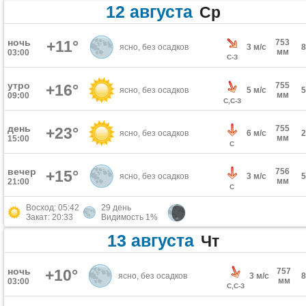
12 августа
Ср
ночь
+11°
753
ясно, без осадков
3 м/с
мм
03:00
С-З
утро
755
+16°
ясно, без осадков
5 м/с
мм
09:00
С,С-З
день
755
+23°
ясно, без осадков
6 м/с
мм
15:00
С
вечер
756
+15°
ясно, без осадков
3 м/с
мм
21:00
С
Восход: 05:42
29 день
Закат: 20:33
Видимость 1%
13 августа
Чт
ночь
+10°
757
ясно, без осадков
3 м/с
мм
03:00
С,С-З