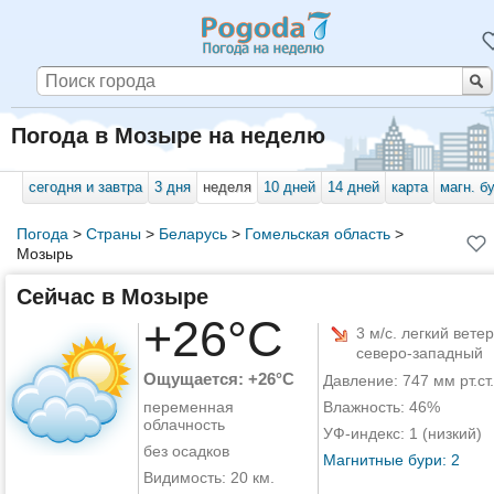
Погода в Мозыре на неделю
сегодня и завтра
3 дня
неделя
10 дней
14 дней
карта
магн. б
Погода
>
Страны
>
Беларусь
>
Гомельская область
>
Мозырь
Сейчас в Мозыре
+26°C
3 м/с. легкий ветер
северо-западный
Ощущается: +26°C
Давление: 747 мм рт.ст.
переменная
Влажность: 46%
облачность
УФ-индекс: 1 (низкий)
без осадков
Магнитные бури: 2
Видимость: 20 км.