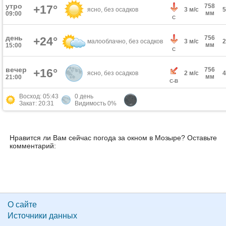
утро
758
+17°
ясно, без осадков
3 м/с
мм
09:00
С
день
756
+24°
малооблачно, без осадков
3 м/с
мм
15:00
С
вечер
756
+16°
ясно, без осадков
2 м/с
мм
21:00
С-В
Восход: 05:43
0 день
Закат: 20:31
Видимость 0%
Нравится ли Вам сейчас погода за окном в Мозыре? Оставьте
комментарий:
О сайте
Источники данных