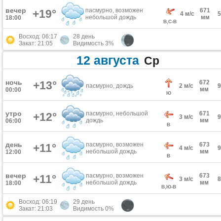
вечер
пасмурно, возможен
671
+19°
4 м/с
небольшой дождь
мм
18:00
В,С-В
Восход: 06:17
28 день
Закат: 21:05
Видимость 3%
12 августа
Ср
ночь
+13°
672
пасмурно, дождь
2 м/с
мм
00:00
Ю
утро
пасмурно, небольшой
671
+12°
3 м/с
дождь
мм
06:00
В
день
пасмурно, возможен
673
+11°
4 м/с
небольшой дождь
мм
12:00
В
вечер
пасмурно, возможен
673
+11°
3 м/с
небольшой дождь
мм
18:00
В,Ю-В
Восход: 06:19
29 день
Закат: 21:03
Видимость 0%