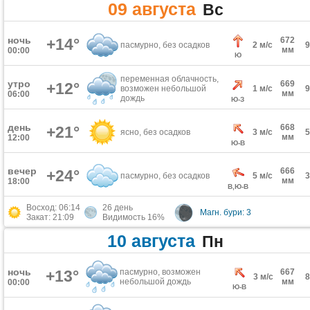
09 августа
Вс
ночь
+14°
672
пасмурно, без осадков
2 м/с
мм
00:00
Ю
переменная облачность,
утро
669
+12°
возможен небольшой
1 м/с
мм
06:00
дождь
Ю-З
день
668
+21°
ясно, без осадков
3 м/с
мм
12:00
Ю-В
вечер
666
+24°
пасмурно, без осадков
5 м/с
мм
18:00
В,Ю-В
Восход: 06:14
26 день
Магн. бури: 3
Закат: 21:09
Видимость 16%
10 августа
Пн
ночь
+13°
пасмурно, возможен
667
3 м/с
небольшой дождь
мм
00:00
Ю-В