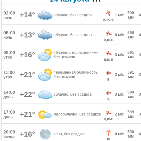
02:00
+14°
590
облачно, без осадков
1 м/с
мм
ночь
Ю,Ю-В
05:00
590
+13°
облачно, без осадков
0 м/с
мм
ночь
В,Ю-В
08:00
облачно с прояснениями,
591
+16°
3 м/с
без осадков
мм
утро
В,Ю-В
11:00
переменная облачность,
591
+21°
3 м/с
без осадков
мм
утро
В
14:00
590
+22°
облачно, без осадков
3 м/с
мм
день
В
17:00
589
+21°
малооблачно, без осадков
2 м/с
мм
день
В,Ю-В
20:00
590
+16°
ясно, без осадков
0 м/с
мм
вечер
Ю