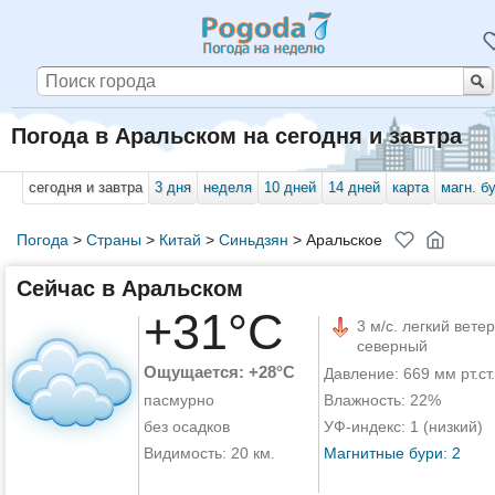
Погода в Аральском на сегодня и завтра
сегодня и завтра
3 дня
неделя
10 дней
14 дней
карта
магн. б
Погода
>
Страны
>
Китай
>
Синьдзян
>
Аральское
Сейчас в Аральском
+31°C
3 м/с. легкий ветер
северный
Ощущается: +28°C
Давление: 669 мм рт.ст.
пасмурно
Влажность: 22%
без осадков
УФ-индекс: 1 (низкий)
Видимость: 20 км.
Магнитные бури: 2