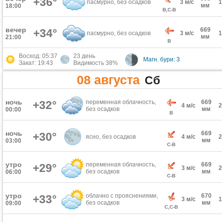
+36°
пасмурно, без осадков
3 м/с
мм
18:00
В,С-В
вечер
669
+34°
пасмурно, без осадков
3 м/с
мм
21:00
В
Восход: 05:37
23 день
Магн. бури: 3
Закат: 19:43
Видимость 38%
08 августа
Сб
ночь
+32°
переменная облачность,
669
4 м/с
без осадков
мм
00:00
В
ночь
669
+30°
ясно, без осадков
4 м/с
мм
03:00
С-В
утро
переменная облачность,
669
+29°
3 м/с
без осадков
мм
06:00
С-В
утро
облачно с прояснениями,
670
+33°
3 м/с
без осадков
мм
09:00
С,С-В