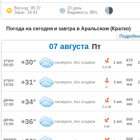
Восход: 05:37
23 день
Закат: 19:43
Видимость 38%
Погода на сегодня и завтра в Аральском (Кратко)
Подробн
07 августа
Пт
утро
+30°
670
пасмурно, без осадков
2 м/с
мм
09:00
С,С-В
утро
669
+31°
пасмурно, без осадков
3 м/с
мм
10:00
С
день
669
+34°
пасмурно, без осадков
3 м/с
мм
12:00
С,С-В
день
668
+36°
пасмурно, без осадков
2 м/с
мм
15:00
С-В
вечер
668