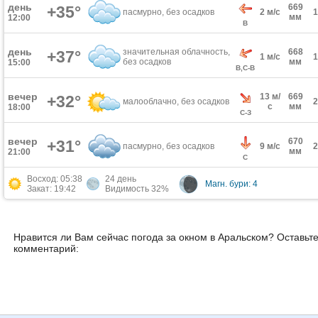
день
669
+35°
пасмурно, без осадков
2 м/с
мм
12:00
В
день
значительная облачность,
668
+37°
1 м/с
без осадков
мм
15:00
В,С-В
вечер
13 м/
669
+32°
малооблачно, без осадков
с
мм
18:00
С-З
вечер
670
+31°
пасмурно, без осадков
9 м/с
мм
21:00
С
Восход: 05:38
24 день
Магн. бури: 4
Закат: 19:42
Видимость 32%
Нравится ли Вам сейчас погода за окном в Аральском? Оставьт
комментарий: