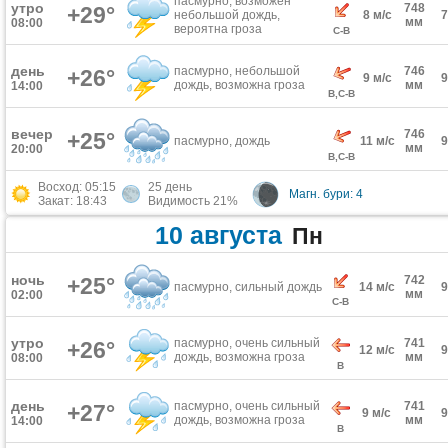
пасмурно, возможен
утро
748
+29°
небольшой дождь,
8 м/с
мм
08:00
вероятна гроза
С-В
день
пасмурно, небольшой
746
+26°
9 м/с
дождь, возможна гроза
мм
14:00
В,С-В
вечер
746
+25°
пасмурно, дождь
11 м/с
мм
20:00
В,С-В
Восход: 05:15
25 день
Магн. бури: 4
Закат: 18:43
Видимость 21%
10 августа
Пн
ночь
+25°
742
пасмурно, сильный дождь
14 м/с
мм
02:00
С-В
утро
пасмурно, очень сильный
741
+26°
12 м/с
дождь, возможна гроза
мм
08:00
В
день
пасмурно, очень сильный
741
+27°
9 м/с
дождь, возможна гроза
мм
14:00
В