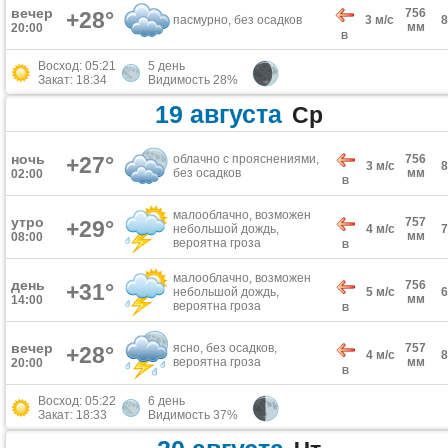
вечер
756
+28°
пасмурно, без осадков
3 м/с
мм
20:00
В
Восход: 05:21
5 день
Закат: 18:34
Видимость 28%
19 августа
Ср
ночь
+27°
облачно с прояснениями,
756
3 м/с
без осадков
мм
02:00
В
малооблачно, возможен
утро
757
+29°
небольшой дождь,
4 м/с
мм
08:00
вероятна гроза
В
малооблачно, возможен
день
756
+31°
небольшой дождь,
5 м/с
мм
14:00
вероятна гроза
В
вечер
ясно, без осадков,
757
+28°
4 м/с
вероятна гроза
мм
20:00
В
Восход: 05:22
6 день
Закат: 18:33
Видимость 37%