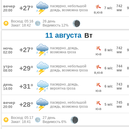
вечер
пасмурно, небольшой
742
+27°
7 м/с
дождь, возможна гроза
мм
20:00
В,Ю-В
Восход: 05:16
26 день
Закат: 18:42
Видимость 12%
11 августа
Вт
ночь
+27°
пасмурно, дождь,
742
8 м/с
возможна гроза
мм
02:00
Ю-В
утро
пасмурно, небольшой
744
+29°
6 м/с
дождь, возможна гроза
мм
08:00
В,Ю-В
день
пасмурно, дождь,
743
+31°
6 м/с
вероятна гроза
мм
14:00
Ю-В
вечер
пасмурно, небольшой
745
+28°
5 м/с
дождь, возможна гроза
мм
20:00
Ю-В
Восход: 05:17
27 день
Закат: 18:41
Видимость 6%