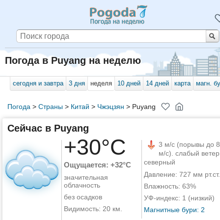
Погода в Puyang на неделю
сегодня и завтра
3 дня
неделя
10 дней
14 дней
карта
магн. б
Погода
>
Страны
>
Китай
>
Чжэцзян
>
Puyang
Сейчас в Puyang
+30°C
3 м/с (порывы до 8
м/с). слабый ветер
северный
Ощущается: +32°C
Давление: 727 мм рт.ст.
значительная
облачность
Влажность: 63%
без осадков
УФ-индекс: 1 (низкий)
Видимость: 20 км.
Магнитные бури: 2