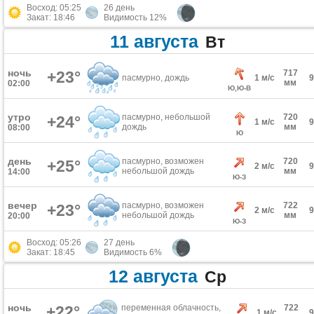
Восход: 05:25
26 день
Закат: 18:46
Видимость 12%
11 августа
Вт
ночь
+23°
717
пасмурно, дождь
1 м/с
мм
02:00
Ю,Ю-В
утро
пасмурно, небольшой
720
+24°
1 м/с
дождь
мм
08:00
Ю
день
пасмурно, возможен
720
+25°
2 м/с
небольшой дождь
мм
14:00
Ю-З
вечер
пасмурно, возможен
722
+23°
2 м/с
небольшой дождь
мм
20:00
Ю-З
Восход: 05:26
27 день
Закат: 18:45
Видимость 6%
12 августа
Ср
ночь
+22°
переменная облачность,
722
1 м/с