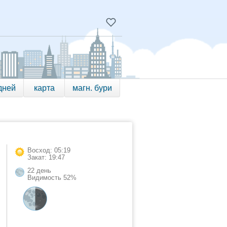
дней
карта
магн. бури
Восход: 05:19
Закат: 19:47
22 день
Видимость 52%