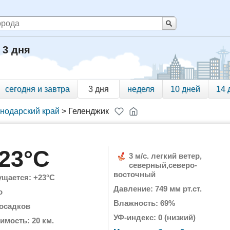
 3 дня
сегодня и завтра
3 дня
неделя
10 дней
14 
нодарский край
>
Геленджик
23°C
3 м/с. легкий ветер,
северный,северо-
восточный
щается: +23°C
Давление: 749 мм рт.ст.
о
Влажность: 69%
 осадков
УФ-индекс: 0 (низкий)
имость: 20 км.