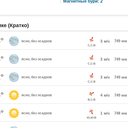
Магнитные бури: 2
ке (Кратко)
°
3 м/с
749 мм
ясно, без осадков
С,С-В
°
3 м/с
ясно, без осадков
749 мм
С,С-В
°
3 м/с
ясно, без осадков
749 мм
С,С-В
°
4 м/с
ясно, без осадков
749 мм
В,С-В
°
1 м/с
ясно, без осадков
748 мм
Ю,Ю-В