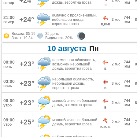
+24°
1 м/с
дождь, вероятна гроза
мм
вечер
З
облачно с прояснениями,
21:00
744
+24°
небольшой дождь,
2 м/с
мм
вечер
вероятна гроза
В,Ю-В
Восход: 05:19
25 день
Закат: 19:34
Видимость 20%
10 августа
Пн
переменная облачность,
00:00
+23°
744
возможен небольшой
2 м/с
мм
ночь
дождь, вероятна гроза
В
небольшая облачность,
03:00
744
+23°
небольшой дождь,
3 м/с
мм
ночь
вероятна гроза
В
06:00
малооблачно, небольшой
744
+23°
2 м/с
дождь, возможна гроза
мм
утро
В
09:00
малооблачно, небольшой
744
+25°
2 м/с
дождь, вероятна гроза
мм
утро
Ю,Ю-В