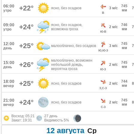
06:00
745
+22°
ясно, без осадков
3 м/с
мм
утро
В
09:00
ясно, без осадков,
746
+24°
2 м/с
возможна гроза
мм
утро
Ю-В
12:00
745
+25°
малооблачно, без осадков
3 м/с
мм
день
Ю,Ю-З
малооблачно, возможен
15:00
745
+26°
небольшой дождь,
2 м/с
мм
день
вероятна гроза
Ю-З
18:00
744
+25°
ясно, без осадков
2 м/с
мм
вечер
З,С-З
21:00
745
+24°
ясно, без осадков
2 м/с
мм
вечер
С-З
Восход: 05:21
27 день
Закат: 19:31
Видимость 5%
12 августа
Ср