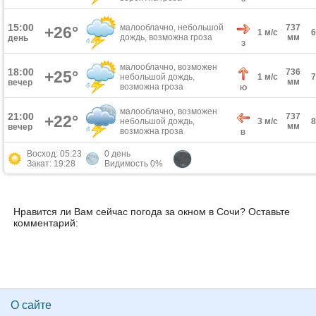
15:00
малооблачно, небольшой
737
+26°
1 м/с
дождь, возможна гроза
мм
день
З
малооблачно, возможен
18:00
736
+25°
небольшой дождь,
1 м/с
мм
вечер
возможна гроза
Ю
малооблачно, возможен
21:00
737
+22°
небольшой дождь,
3 м/с
мм
вечер
возможна гроза
В
Восход: 05:23
0 день
Закат: 19:28
Видимость 0%
Нравится ли Вам сейчас погода за окном в Сочи? Оставьте
комментарий:
О сайте