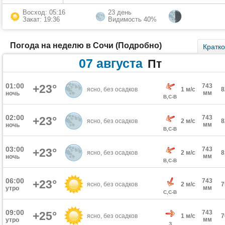
Восход: 05:16
23 день
Закат: 19:36
Видимость 40%
Погода на неделю в Сочи (Подробно)
Кратк
07 августа
Пт
01:00
+23°
743
ясно, без осадков
1 м/с
мм
ночь
В,С-В
02:00
743
+23°
ясно, без осадков
2 м/с
мм
ночь
В,С-В
03:00
743
+23°
ясно, без осадков
2 м/с
мм
ночь
В,С-В
06:00
743
+23°
ясно, без осадков
2 м/с
мм
утро
С,С-В
09:00
743
+25°
ясно, без осадков
1 м/с
мм
утро
З