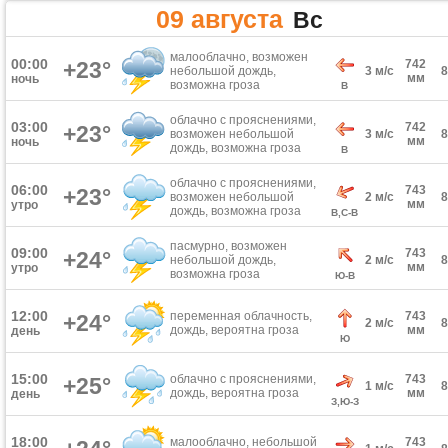
09 августа
Вс
малооблачно, возможен
00:00
+23°
742
небольшой дождь,
3 м/с
мм
ночь
возможна гроза
В
облачно с прояснениями,
03:00
742
+23°
возможен небольшой
3 м/с
мм
ночь
дождь, возможна гроза
В
облачно с прояснениями,
06:00
743
+23°
возможен небольшой
2 м/с
мм
утро
дождь, возможна гроза
В,С-В
пасмурно, возможен
09:00
743
+24°
небольшой дождь,
2 м/с
мм
утро
возможна гроза
Ю-В
12:00
переменная облачность,
743
+24°
2 м/с
дождь, вероятна гроза
мм
день
Ю
15:00
облачно с прояснениями,
743
+25°
1 м/с
дождь, вероятна гроза
мм
день
З,Ю-З
18:00
малооблачно, небольшой
743