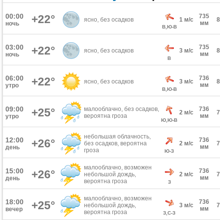
00:00
+22°
735
ясно, без осадков
1 м/с
мм
ночь
В,Ю-В
03:00
735
+22°
ясно, без осадков
3 м/с
мм
ночь
В
06:00
736
+22°
ясно, без осадков
3 м/с
мм
утро
В,Ю-В
09:00
малооблачно, без осадков,
736
+25°
2 м/с
вероятна гроза
мм
утро
Ю,Ю-В
небольшая облачность,
12:00
736
+26°
без осадков, вероятна
2 м/с
мм
день
гроза
Ю-З
малооблачно, возможен
15:00
736
+26°
небольшой дождь,
2 м/с
мм
день
вероятна гроза
З
малооблачно, возможен
18:00
736
+25°
небольшой дождь,
3 м/с
мм
вечер
вероятна гроза
З,С-З