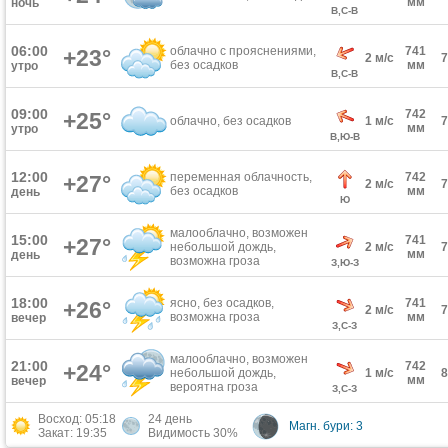
мм
ночь
В,С-В
06:00
облачно с прояснениями,
741
+23°
2 м/с
без осадков
мм
утро
В,С-В
09:00
742
+25°
облачно, без осадков
1 м/с
мм
утро
В,Ю-В
12:00
переменная облачность,
742
+27°
2 м/с
без осадков
мм
день
Ю
малооблачно, возможен
15:00
741
+27°
небольшой дождь,
2 м/с
мм
день
возможна гроза
З,Ю-З
18:00
ясно, без осадков,
741
+26°
2 м/с
возможна гроза
мм
вечер
З,С-З
малооблачно, возможен
21:00
742
+24°
небольшой дождь,
1 м/с
мм
вечер
вероятна гроза
З,С-З
Восход: 05:18
24 день
Магн. бури: 3
Закат: 19:35
Видимость 30%