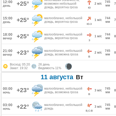
небольшая облачность,
12:00
745
+25°
возможен небольшой
2 м/с
мм
день
дождь, вероятна гроза
Ю
15:00
малооблачно, небольшой
744
+25°
1 м/с
дождь, вероятна гроза
мм
день
Ю-З
18:00
малооблачно, небольшой
744
+25°
1 м/с
дождь, вероятна гроза
мм
вечер
З
21:00
малооблачно, небольшой
745
+23°
2 м/с
дождь, возможна гроза
мм
вечер
В
Восход: 05:20
26 день
Закат: 19:32
Видимость 11%
11 августа
Вт
00:00
+23°
малооблачно, небольшой
745
3 м/с
дождь, возможна гроза
мм
ночь
В
03:00
малооблачно, небольшой
745
+22°
3 м/с
дождь
мм
ночь
В,С-В