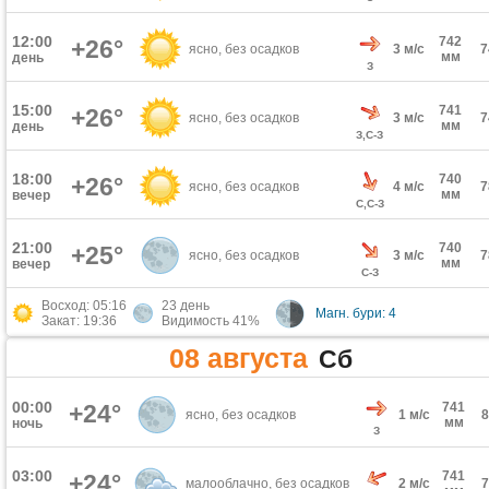
12:00
742
+26°
ясно, без осадков
3 м/с
мм
день
З
15:00
741
+26°
ясно, без осадков
3 м/с
мм
день
З,С-З
18:00
740
+26°
ясно, без осадков
4 м/с
мм
вечер
С,С-З
21:00
740
+25°
ясно, без осадков
3 м/с
мм
вечер
С-З
Восход: 05:16
23 день
Магн. бури: 4
Закат: 19:36
Видимость 41%
08 августа
Сб
00:00
+24°
741
ясно, без осадков
1 м/с
мм
ночь
З
03:00
741
+24°
малооблачно, без осадков
2 м/с