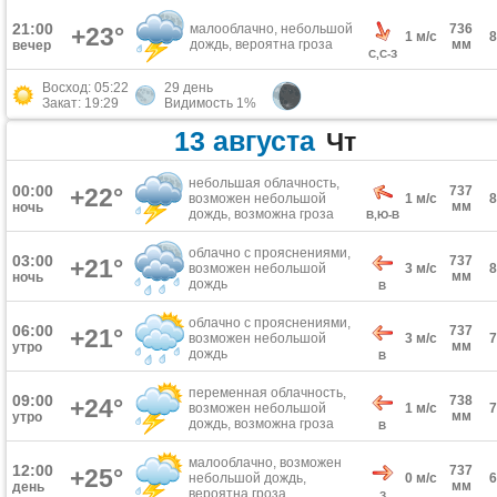
21:00
малооблачно, небольшой
736
+23°
1 м/с
дождь, вероятна гроза
мм
вечер
С,С-З
Восход: 05:22
29 день
Закат: 19:29
Видимость 1%
13 августа
Чт
небольшая облачность,
00:00
+22°
737
возможен небольшой
1 м/с
мм
ночь
дождь, возможна гроза
В,Ю-В
облачно с прояснениями,
03:00
737
+21°
возможен небольшой
3 м/с
мм
ночь
дождь
В
облачно с прояснениями,
06:00
737
+21°
возможен небольшой
3 м/с
мм
утро
дождь
В
переменная облачность,
09:00
738
+24°
возможен небольшой
1 м/с
мм
утро
дождь, возможна гроза
В
малооблачно, возможен
12:00
737
+25°
небольшой дождь,
0 м/с
мм
день
вероятна гроза
З