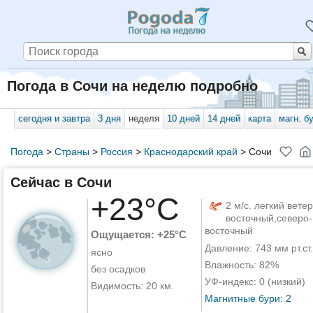
Погода в Сочи на неделю подробно
сегодня и завтра
3 дня
неделя
10 дней
14 дней
карта
магн. б
Погода
>
Страны
>
Россия
>
Краснодарский край
>
Сочи
Сейчас в Сочи
+23°C
2 м/с. легкий ветер
восточный,северо-
восточный
Ощущается: +25°C
Давление: 743 мм рт.ст.
ясно
Влажность: 82%
без осадков
УФ-индекс: 0 (низкий)
Видимость: 20 км.
Магнитные бури: 2