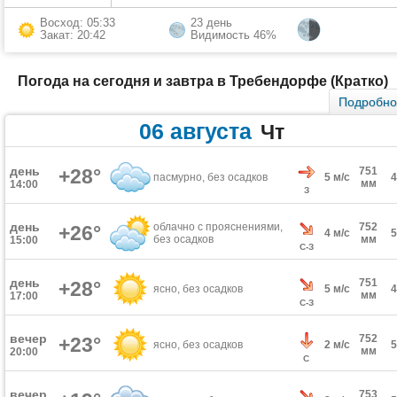
Восход: 05:33
23 день
Закат: 20:42
Видимость 46%
Погода на сегодня и завтра в Требендорфе (Кратко)
Подробн
06 августа
Чт
день
+28°
751
пасмурно, без осадков
5 м/с
мм
14:00
З
день
облачно с прояснениями,
752
+26°
4 м/с
без осадков
мм
15:00
С-З
день
751
+28°
ясно, без осадков
5 м/с
мм
17:00
С-З
вечер
752
+23°
ясно, без осадков
2 м/с
мм
20:00
С
вечер
753