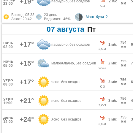
+19°
пасмурно, без осадков
2 м/с
мм
23:00
С-З
Восход: 05:33
23 день
Магн. бури: 2
Закат: 20:42
Видимость 46%
07 августа
Пт
ночь
+17°
754
пасмурно, без осадков
1 м/с
мм
02:00
З,С-З
ночь
755
+15°
малооблачно, без осадков
2 м/с
мм
05:00
С,С-З
утро
756
+17°
ясно, без осадков
3 м/с
мм
08:00
С-З
утро
756
+21°
ясно, без осадков
3 м/с
мм
11:00
З,С-З
день
755
+24°
ясно, без осадков
3 м/с
мм
14:00
З,С-З