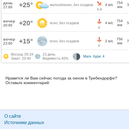
день
754
+25°
малооблачно, без осадков
4 м/с
мм
17:00
С-З
вечер
754
+20°
ясно, без осадков
4 м/с
мм
20:00
С
вечер
756
+15°
ясно, без осадков
2 м/с
мм
23:00
С
Восход: 05:34
23 день
Магн. бури: 4
Закат: 20:40
Видимость 40%
Нравится ли Вам сейчас погода за окном в Требендорфе?
Оставьте комментарий:
О сайте
Источники данных