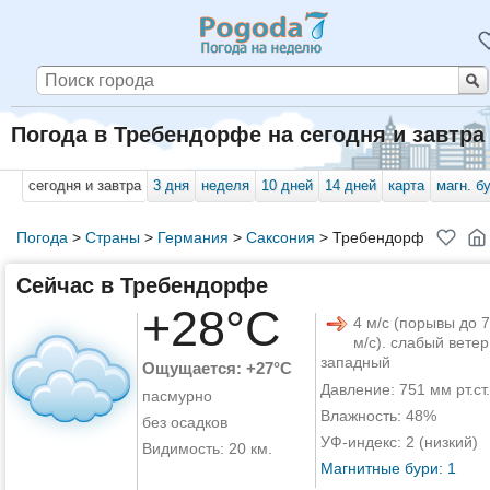
Погода в Требендорфе на сегодня и завтра
сегодня и завтра
3 дня
неделя
10 дней
14 дней
карта
магн. б
Погода
>
Страны
>
Германия
>
Саксония
>
Требендорф
Сейчас в Требендорфе
+28°C
4 м/с (порывы до 7
м/с). слабый ветер
западный
Ощущается: +27°C
Давление: 751 мм рт.ст.
пасмурно
Влажность: 48%
без осадков
УФ-индекс: 2 (низкий)
Видимость: 20 км.
Магнитные бури: 1