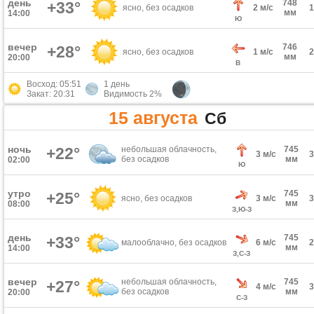
день
748
+33°
ясно, без осадков
2 м/с
мм
14:00
Ю
вечер
746
+28°
ясно, без осадков
1 м/с
мм
20:00
В
Восход: 05:51
1 день
Закат: 20:31
Видимость 2%
15 августа
Сб
ночь
+22°
небольшая облачность,
745
3 м/с
без осадков
мм
02:00
Ю
утро
745
+25°
ясно, без осадков
3 м/с
мм
08:00
З,Ю-З
день
745
+33°
малооблачно, без осадков
6 м/с
мм
14:00
З,С-З
вечер
небольшая облачность,
745
+27°
4 м/с
без осадков
мм
20:00
С-З