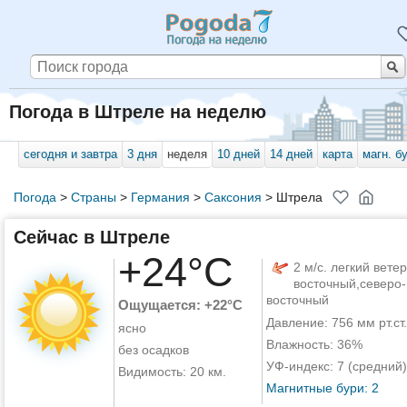
Погода в Штреле на неделю
сегодня и завтра
3 дня
неделя
10 дней
14 дней
карта
магн. б
Погода
>
Страны
>
Германия
>
Саксония
>
Штрела
Сейчас в Штреле
+24°C
2 м/с. легкий ветер
восточный,северо-
восточный
Ощущается: +22°C
Давление: 756 мм рт.ст.
ясно
Влажность: 36%
без осадков
УФ-индекс: 7 (средний)
Видимость: 20 км.
Магнитные бури: 2