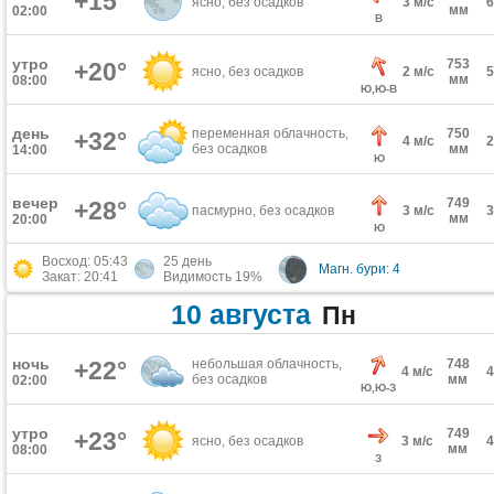
+15°
ясно, без осадков
3 м/с
мм
02:00
В
утро
753
+20°
ясно, без осадков
2 м/с
мм
08:00
Ю,Ю-В
день
переменная облачность,
750
+32°
4 м/с
без осадков
мм
14:00
Ю
вечер
749
+28°
пасмурно, без осадков
3 м/с
мм
20:00
Ю
Восход: 05:43
25 день
Магн. бури: 4
Закат: 20:41
Видимость 19%
10 августа
Пн
ночь
+22°
небольшая облачность,
748
4 м/с
без осадков
мм
02:00
Ю,Ю-З
утро
749
+23°
ясно, без осадков
3 м/с
мм
08:00
З