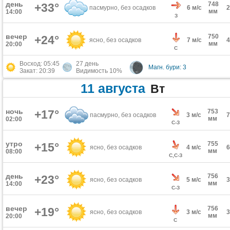
день
748
+33°
пасмурно, без осадков
6 м/с
мм
14:00
З
вечер
750
+24°
ясно, без осадков
7 м/с
мм
20:00
С
Восход: 05:45
27 день
Магн. бури: 3
Закат: 20:39
Видимость 10%
11 августа
Вт
ночь
+17°
753
пасмурно, без осадков
3 м/с
мм
02:00
С-З
утро
755
+15°
ясно, без осадков
4 м/с
мм
08:00
С,С-З
день
756
+23°
ясно, без осадков
5 м/с
мм
14:00
С-З
вечер
756
+19°
ясно, без осадков
3 м/с
мм
20:00
С