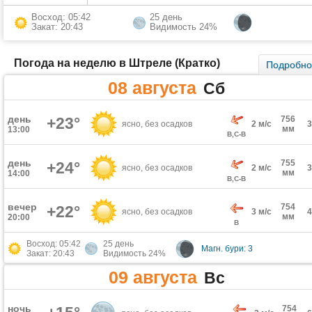
Восход: 05:42
25 день
Закат: 20:43
Видимость 24%
Погода на неделю в Штреле (Кратко)
Подробн
08 августа
Сб
день
+23°
756
ясно, без осадков
2 м/с
мм
13:00
В,С-В
день
755
+24°
ясно, без осадков
2 м/с
мм
14:00
В,С-В
вечер
754
+22°
ясно, без осадков
3 м/с
мм
20:00
В
Восход: 05:42
25 день
Магн. бури: 3
Закат: 20:43
Видимость 24%
09 августа
Вс
ночь
754