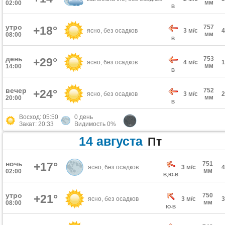
мм
02:00
В
утро
757
+18°
ясно, без осадков
3 м/с
мм
08:00
В
день
753
+29°
ясно, без осадков
4 м/с
мм
14:00
В
вечер
752
+24°
ясно, без осадков
3 м/с
мм
20:00
В
Восход: 05:50
0 день
Закат: 20:33
Видимость 0%
14 августа
Пт
ночь
+17°
751
ясно, без осадков
3 м/с
мм
02:00
В,Ю-В
утро
750
+21°
ясно, без осадков
3 м/с
мм
08:00
Ю-В