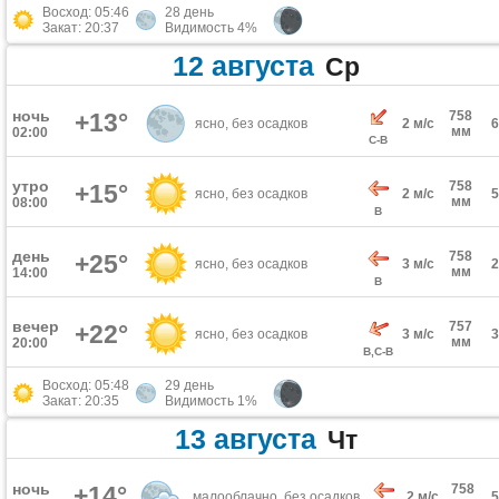
Восход: 05:46
28 день
Закат: 20:37
Видимость 4%
12 августа
Ср
ночь
+13°
758
ясно, без осадков
2 м/с
мм
02:00
С-В
утро
758
+15°
ясно, без осадков
2 м/с
мм
08:00
В
день
758
+25°
ясно, без осадков
3 м/с
мм
14:00
В
вечер
757
+22°
ясно, без осадков
3 м/с
мм
20:00
В,С-В
Восход: 05:48
29 день
Закат: 20:35
Видимость 1%
13 августа
Чт
ночь
+14°
758
малооблачно, без осадков
2 м/с