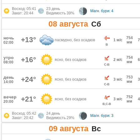
Восход: 05:41
23 день
Магн. бури: 4
Закат: 20:44
Видимость 39%
08 августа
Сб
ночь
+13°
754
пасмурно, без осадков
1 м/с
мм
02:00
В
утро
754
+16°
ясно, без осадков
2 м/с
мм
08:00
С-В
день
753
+24°
ясно, без осадков
3 м/с
мм
14:00
С-В
вечер
752
+21°
ясно, без осадков
3 м/с
мм
20:00
В,С-В
Восход: 05:42
24 день
Магн. бури: 3
Закат: 20:42
Видимость 29%
09 августа
Вс