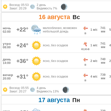
Восход: 05:53
2 день
Закат: 20:29
Видимость 7%
16 августа
Вс
ночь
+22°
малооблачно, возможен
741
1 м/с
небольшой дождь
мм
02:00
В
утро
741
+24°
ясно, без осадков
1 м/с
мм
08:00
Ю,Ю-В
день
740
+36°
ясно, без осадков
2 м/с
мм
14:00
В
вечер
739
+31°
ясно, без осадков
4 м/с
мм
20:00
В
Восход: 05:55
4 день
Закат: 20:27
Видимость 13%
17 августа
Пн