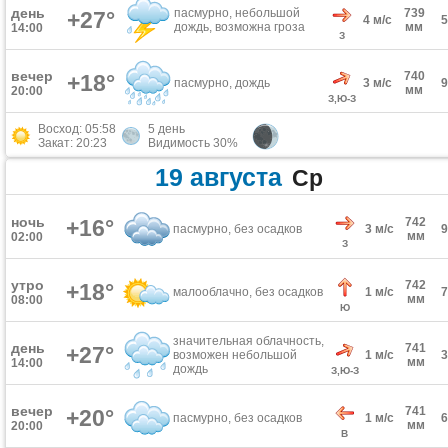
день
пасмурно, небольшой
739
+27°
4 м/с
дождь, возможна гроза
мм
14:00
З
вечер
740
+18°
пасмурно, дождь
3 м/с
мм
20:00
З,Ю-З
Восход: 05:58
5 день
Закат: 20:23
Видимость 30%
19 августа
Ср
ночь
+16°
742
пасмурно, без осадков
3 м/с
мм
02:00
З
утро
742
+18°
малооблачно, без осадков
1 м/с
мм
08:00
Ю
значительная облачность,
день
741
+27°
возможен небольшой
1 м/с
мм
14:00
дождь
З,Ю-З
вечер
741
+20°
пасмурно, без осадков
1 м/с
мм
20:00
В