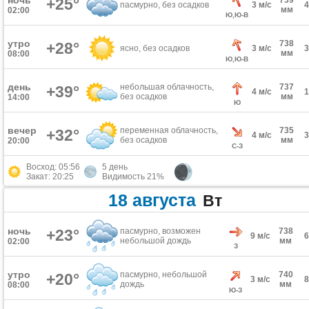
ночь
+25°
739
пасмурно, без осадков
3 м/с
мм
02:00
Ю,Ю-В
утро
738
+28°
ясно, без осадков
3 м/с
мм
08:00
Ю,Ю-В
день
небольшая облачность,
737
+39°
4 м/с
без осадков
мм
14:00
Ю
вечер
переменная облачность,
735
+32°
4 м/с
без осадков
мм
20:00
С-З
Восход: 05:56
5 день
Закат: 20:25
Видимость 21%
18 августа
Вт
ночь
+23°
пасмурно, возможен
738
9 м/с
небольшой дождь
мм
02:00
З
утро
пасмурно, небольшой
740
+20°
3 м/с
дождь
мм
08:00
Ю-З