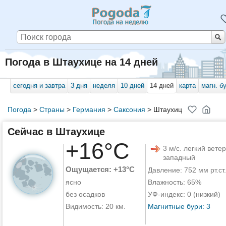
Погода в Штаухице на 14 дней
сегодня и завтра
3 дня
неделя
10 дней
14 дней
карта
магн. б
Погода
>
Страны
>
Германия
>
Саксония
>
Штаухиц
Сейчас в Штаухице
+16°C
3 м/с. легкий ветер
западный
Ощущается: +13°C
Давление: 752 мм рт.ст.
ясно
Влажность: 65%
без осадков
УФ-индекс: 0 (низкий)
Видимость: 20 км.
Магнитные бури: 3