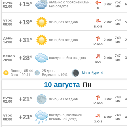
ночь
+15°
облачно с прояснениями,
752
3 м/с
без осадков
мм
02:00
В
утро
750
+19°
ясно, без осадков
2 м/с
мм
08:00
В,Ю-В
день
749
+31°
ясно, без осадков
2 м/с
мм
14:00
Ю,Ю-З
вечер
747
+28°
пасмурно, без осадков
2 м/с
мм
20:00
Ю-З
Восход: 05:44
25 день
Магн. бури: 4
Закат: 20:41
Видимость 19%
10 августа
Пн
ночь
+21°
748
ясно, без осадков
3 м/с
мм
02:00
Ю,Ю-З
утро
пасмурно, возможен
748
+23°
4 м/с
небольшой дождь
мм
08:00
З,Ю-З