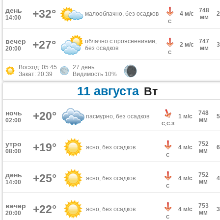
день
748
+32°
малооблачно, без осадков
4 м/с
мм
14:00
С
вечер
облачно с прояснениями,
747
+27°
2 м/с
без осадков
мм
20:00
С
Восход: 05:45
27 день
Закат: 20:39
Видимость 10%
11 августа
Вт
ночь
+20°
748
пасмурно, без осадков
1 м/с
мм
02:00
С,С-З
утро
752
+19°
ясно, без осадков
4 м/с
мм
08:00
С
день
752
+25°
ясно, без осадков
4 м/с
мм
14:00
С
вечер
753
+22°
ясно, без осадков
4 м/с
мм
20:00
С