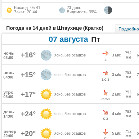
Восход: 05:41
23 день
Закат: 20:44
Видимость 39%
Погода на 14 дней в Штаухице (Кратко)
Подробн
07 августа
Пт
ночь
+16°
752
ясно, без осадков
3 м/с
мм
03:00
З
ночь
752
+15°
ясно, без осадков
3 м/с
мм
04:00
З,С-З
утро
753
+17°
ясно, без осадков
2 м/с
мм
08:00
С,С-З
день
753
+24°
ясно, без осадков
4 м/с
мм
14:00
С-З
вечер
752
+20°
ясно, без осадков
5 м/с
мм
20:00
С