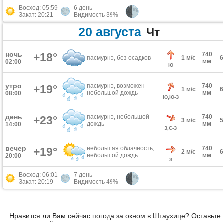
Восход: 05:59
6 день
Закат: 20:21
Видимость 39%
20 августа
Чт
ночь
+18°
740
пасмурно, без осадков
1 м/с
мм
02:00
Ю
утро
пасмурно, возможен
740
+19°
1 м/с
небольшой дождь
мм
08:00
Ю,Ю-З
день
пасмурно, небольшой
740
+23°
3 м/с
дождь
мм
14:00
З,С-З
вечер
небольшая облачность,
740
+19°
2 м/с
небольшой дождь
мм
20:00
З
Восход: 06:01
7 день
Закат: 20:19
Видимость 49%
Нравится ли Вам сейчас погода за окном в Штаухице? Оставьте