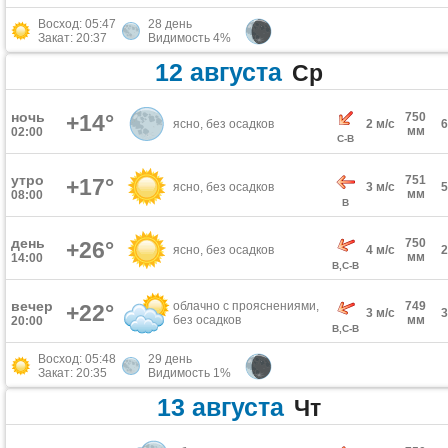
Восход: 05:47
28 день
Закат: 20:37
Видимость 4%
12 августа
Ср
ночь
+14°
750
ясно, без осадков
2 м/с
мм
02:00
С-В
утро
751
+17°
ясно, без осадков
3 м/с
мм
08:00
В
день
750
+26°
ясно, без осадков
4 м/с
мм
14:00
В,С-В
вечер
облачно с прояснениями,
749
+22°
3 м/с
без осадков
мм
20:00
В,С-В
Восход: 05:48
29 день
Закат: 20:35
Видимость 1%
13 августа
Чт