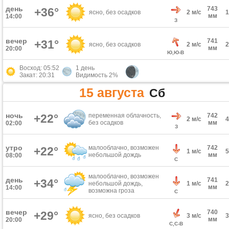
день
743
+36°
ясно, без осадков
2 м/с
мм
14:00
З
вечер
741
+31°
ясно, без осадков
2 м/с
мм
20:00
Ю,Ю-В
Восход: 05:52
1 день
Закат: 20:31
Видимость 2%
15 августа
Сб
ночь
+22°
переменная облачность,
742
2 м/с
без осадков
мм
02:00
З
утро
малооблачно, возможен
742
+22°
1 м/с
небольшой дождь
мм
08:00
С
малооблачно, возможен
день
741
+34°
небольшой дождь,
1 м/с
мм
14:00
возможна гроза
С
вечер
740
+29°
ясно, без осадков
3 м/с
мм
20:00
С,С-В