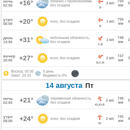
ночь
+16°
облачно с прояснениями,
750
2 м/с
без осадков
мм
02:00
В
утро
750
+20°
ясно, без осадков
1 м/с
мм
08:00
В
день
небольшая облачность,
748
+31°
1 м/с
без осадков
мм
14:00
С-В
вечер
747
+27°
ясно, без осадков
2 м/с
мм
20:00
В,С-В
Восход: 05:50
0 день
Закат: 20:33
Видимость 0%
14 августа
Пт
ночь
+21°
переменная облачность,
746
2 м/с
без осадков
мм
02:00
Ю,Ю-В
утро
745
+24°
ясно, без осадков
2 м/с
мм
08:00
Ю