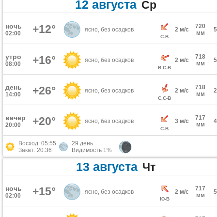
12 августа
Ср
ночь
+12°
720
ясно, без осадков
2 м/с
мм
02:00
С-В
утро
718
+16°
ясно, без осадков
2 м/с
мм
08:00
В,С-В
день
718
+26°
ясно, без осадков
2 м/с
мм
14:00
С,С-В
вечер
717
+20°
ясно, без осадков
3 м/с
мм
20:00
С-В
Восход: 05:55
29 день
Закат: 20:36
Видимость 1%
13 августа
Чт
ночь
+15°
717
ясно, без осадков
2 м/с
мм
02:00
Ю-В