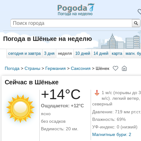
Погода в Шёньке на неделю
сегодня и завтра
3 дня
неделя
10 дней
14 дней
карта
магн. б
Погода
>
Страны
>
Германия
>
Саксония
>
Шёнек
Сейчас в Шёньке
+14°C
1 м/с (порывы до 3
м/с). легкий ветер,
северный
Ощущается: +12°C
Давление: 719 мм рт.ст.
ясно
Влажность: 69%
без осадков
УФ-индекс: 0 (низкий)
Видимость: 20 км.
Магнитные бури: 2