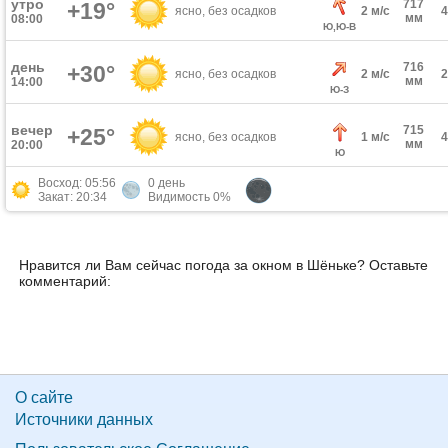
утро
717
+19°
ясно, без осадков
2 м/с
мм
08:00
Ю,Ю-В
день
716
+30°
ясно, без осадков
2 м/с
мм
14:00
Ю-З
вечер
715
+25°
ясно, без осадков
1 м/с
мм
20:00
Ю
Восход: 05:56
0 день
Закат: 20:34
Видимость 0%
Нравится ли Вам сейчас погода за окном в Шёньке? Оставьте
комментарий:
О сайте
Источники данных