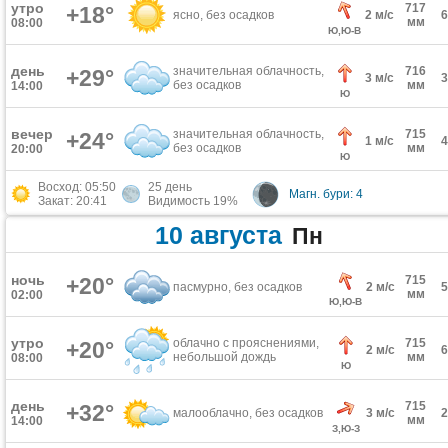
утро
717
+18°
ясно, без осадков
2 м/с
мм
08:00
Ю,Ю-В
день
значительная облачность,
716
+29°
3 м/с
без осадков
мм
14:00
Ю
вечер
значительная облачность,
715
+24°
1 м/с
без осадков
мм
20:00
Ю
Восход: 05:50
25 день
Магн. бури: 4
Закат: 20:41
Видимость 19%
10 августа
Пн
ночь
+20°
715
пасмурно, без осадков
2 м/с
мм
02:00
Ю,Ю-В
утро
облачно с прояснениями,
715
+20°
2 м/с
небольшой дождь
мм
08:00
Ю
день
715
+32°
малооблачно, без осадков
3 м/с
мм
14:00
З,Ю-З