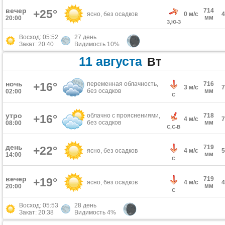
вечер
714
+25°
ясно, без осадков
0 м/с
мм
20:00
З,Ю-З
Восход: 05:52
27 день
Закат: 20:40
Видимость 10%
11 августа
Вт
ночь
+16°
переменная облачность,
716
3 м/с
без осадков
мм
02:00
С
утро
облачно с прояснениями,
718
+16°
4 м/с
без осадков
мм
08:00
С,С-В
день
719
+22°
ясно, без осадков
4 м/с
мм
14:00
С
вечер
719
+19°
ясно, без осадков
4 м/с
мм
20:00
С
Восход: 05:53
28 день
Закат: 20:38
Видимость 4%