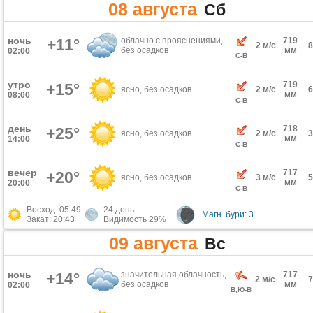
08 августа
Сб
ночь
+11°
облачно с прояснениями,
719
2 м/с
без осадков
мм
02:00
С-В
утро
719
+15°
ясно, без осадков
2 м/с
мм
08:00
С-В
день
718
+25°
ясно, без осадков
2 м/с
мм
14:00
С-В
вечер
717
+20°
ясно, без осадков
3 м/с
мм
20:00
С-В
Восход: 05:49
24 день
Магн. бури: 3
Закат: 20:43
Видимость 29%
09 августа
Вс
ночь
+14°
значительная облачность,
717
2 м/с
без осадков
мм
02:00
В,Ю-В