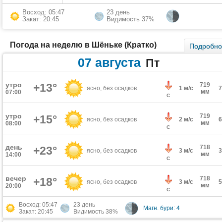
Восход: 05:47
23 день
Закат: 20:45
Видимость 37%
Погода на неделю в Шёньке (Кратко)
Подробн
07 августа
Пт
утро
+13°
719
ясно, без осадков
1 м/с
мм
07:00
С
утро
719
+15°
ясно, без осадков
2 м/с
мм
08:00
С
день
718
+23°
ясно, без осадков
3 м/с
мм
14:00
С
вечер
718
+18°
ясно, без осадков
3 м/с
мм
20:00
С
Восход: 05:47
23 день
Магн. бури: 4
Закат: 20:45
Видимость 38%