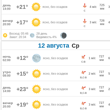
день
725
+21°
ясно, без осадков
4 м/с
мм
14:00
С
вечер
726
+17°
ясно, без осадков
3 м/с
мм
20:00
С
Восход: 05:46
28 день
Закат: 20:34
Видимость 4%
12 августа
Ср
ночь
+12°
727
ясно, без осадков
1 м/с
мм
02:00
С-В
утро
727
+15°
ясно, без осадков
2 м/с
мм
08:00
В,С-В
день
727
+23°
ясно, без осадков
3 м/с
мм
14:00
В,С-В
вечер
727
+19°
ясно, без осадков
3 м/с
мм
20:00
В,С-В