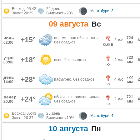
Восход: 05:42
24 день
Магн. бури: 3
Закат: 20:39
Видимость 28%
09 августа
Вс
ночь
+15°
переменная облачность,
724
3 м/с
без осадков
мм
02:00
Ю,Ю-В
утро
723
+18°
ясно, без осадков
4 м/с
мм
08:00
Ю
день
722
+28°
пасмурно, без осадков
4 м/с
мм
14:00
Ю
вечер
облачно с прояснениями,
721
+24°
2 м/с
без осадков
мм
20:00
Ю
Восход: 05:43
25 день
Магн. бури: 4
Закат: 20:37
Видимость 19%
10 августа
Пн