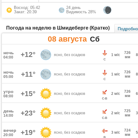
Восход: 05:42
24 день
Закат: 20:39
Видимость 28%
Погода на неделю в Шмидеберге (Кратко)
Подробн
08 августа
Сб
ночь
+12°
726
ясно, без осадков
1 м/с
мм
04:00
С
ночь
726
+11°
ясно, без осадков
1 м/с
мм
05:00
С
утро
726
+15°
ясно, без осадков
2 м/с
мм
08:00
С-В
день
725
+23°
ясно, без осадков
2 м/с
мм
14:00
С-В
вечер
724
+19°
ясно, без осадков
3 м/с
мм
20:00
В