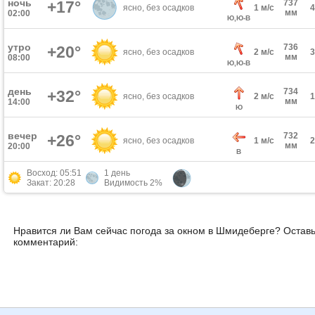
ночь
+17°
737
ясно, без осадков
1 м/с
мм
02:00
Ю,Ю-В
утро
736
+20°
ясно, без осадков
2 м/с
мм
08:00
Ю,Ю-В
день
734
+32°
ясно, без осадков
2 м/с
мм
14:00
Ю
вечер
732
+26°
ясно, без осадков
1 м/с
мм
20:00
В
Восход: 05:51
1 день
Закат: 20:28
Видимость 2%
Нравится ли Вам сейчас погода за окном в Шмидеберге? Оставь
комментарий: