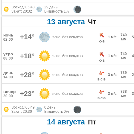
Восход: 05:48
29 день
Закат: 20:32
Видимость 1%
13 августа
Чт
ночь
+14°
740
ясно, без осадков
1 м/с
мм
02:00
Ю-В
утро
740
+18°
ясно, без осадков
1 м/с
мм
08:00
Ю-В
день
739
+28°
ясно, без осадков
3 м/с
мм
14:00
В,С-В
вечер
738
+23°
ясно, без осадков
3 м/с
мм
20:00
В,С-В
Восход: 05:49
0 день
Закат: 20:30
Видимость 0%
14 августа
Пт