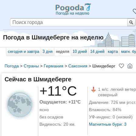
Погода в Шмидеберге на неделю
сегодня и завтра
3 дня
неделя
10 дней
14 дней
карта
магн. б
Погода
>
Страны
>
Германия
>
Саксония
>
Шмидеберг
Сейчас в Шмидеберге
+11°C
1 м/с. легкий ветер
северный
Ощущается: +11°C
Давление: 726 мм рт.ст.
ясно
Влажность: 84%
без осадков
УФ-индекс: 0 (низкий)
Видимость: 20 км.
Магнитные бури: 3