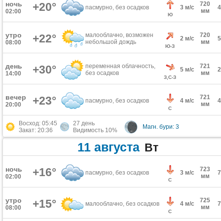
ночь
+20°
720
пасмурно, без осадков
3 м/с
мм
02:00
Ю
утро
малооблачно, возможен
720
+22°
2 м/с
небольшой дождь
мм
08:00
Ю-З
день
переменная облачность,
721
+30°
5 м/с
без осадков
мм
14:00
З,С-З
вечер
721
+23°
пасмурно, без осадков
4 м/с
мм
20:00
С
Восход: 05:45
27 день
Магн. бури: 3
Закат: 20:36
Видимость 10%
11 августа
Вт
ночь
+16°
723
пасмурно, без осадков
3 м/с
мм
02:00
С
утро
725
+15°
малооблачно, без осадков
4 м/с
мм
08:00
С