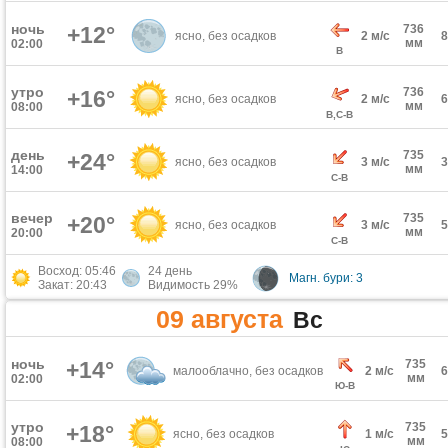
ночь
+12°
736
ясно, без осадков
2 м/с
мм
02:00
В
утро
736
+16°
ясно, без осадков
2 м/с
мм
08:00
В,С-В
день
735
+24°
ясно, без осадков
3 м/с
мм
14:00
С-В
вечер
735
+20°
ясно, без осадков
3 м/с
мм
20:00
С-В
Восход: 05:46
24 день
Магн. бури: 3
Закат: 20:43
Видимость 29%
09 августа
Вс
ночь
+14°
735
малооблачно, без осадков
2 м/с
мм
02:00
Ю-В
утро
735
+18°
ясно, без осадков
1 м/с
мм
08:00