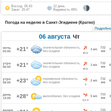
Восход: 05:43
22 день
Закат: 20:47
Видимость 49%
Погода на неделю в Санкт-Эгидиене (Кратко)
Подробн
06 августа
Чт
ночь
+21°
значительная облачность,
732
3 м/с
без осадков
мм
05:00
Ю-З
утро
значительная облачность,
732
+21°
3 м/с
без осадков
мм
06:00
Ю-З
утро
переменная облачность,
732
+23°
2 м/с
без осадков
мм
08:00
З
день
733
+28°
малооблачно, без осадков
5 м/с
мм
14:00
З,С-З
вечер
733