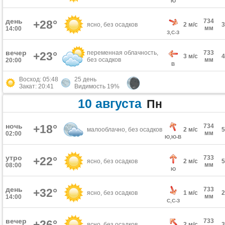
Ю
день
734
+28°
ясно, без осадков
2 м/с
мм
14:00
З,С-З
вечер
переменная облачность,
733
+23°
3 м/с
без осадков
мм
20:00
В
Восход: 05:48
25 день
Закат: 20:41
Видимость 19%
10 августа
Пн
ночь
+18°
734
малооблачно, без осадков
2 м/с
мм
02:00
Ю,Ю-В
утро
733
+22°
ясно, без осадков
2 м/с
мм
08:00
Ю
день
733
+32°
ясно, без осадков
1 м/с
мм
14:00
С,С-З
вечер
733
+26°
ясно, без осадков
2 м/с