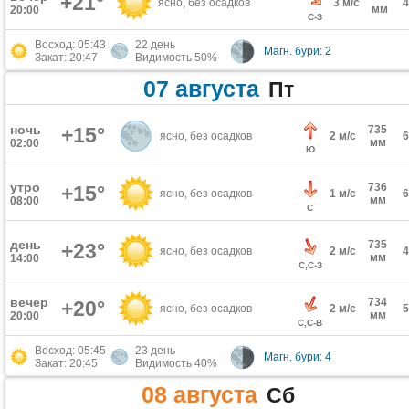
+21°
ясно, без осадков
3 м/с
мм
20:00
С-З
Восход: 05:43
22 день
Магн. бури: 2
Закат: 20:47
Видимость 50%
07 августа
Пт
ночь
+15°
735
ясно, без осадков
2 м/с
мм
02:00
Ю
утро
736
+15°
ясно, без осадков
1 м/с
мм
08:00
С
день
735
+23°
ясно, без осадков
2 м/с
мм
14:00
С,С-З
вечер
734
+20°
ясно, без осадков
2 м/с
мм
20:00
С,С-В
Восход: 05:45
23 день
Магн. бури: 4
Закат: 20:45
Видимость 40%
08 августа
Сб