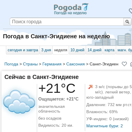
Погода в Санкт-Эгидиене на неделю
сегодня и завтра
3 дня
неделя
10 дней
14 дней
карта
магн. б
Погода
>
Страны
>
Германия
>
Саксония
>
Санкт-Эгидиен
Сейчас в Санкт-Эгидиене
+21°C
3 м/с (порывы до 5
м/с). легкий ветер,
юго-западный
Ощущается: +21°C
Давление: 732 мм рт.ст.
значительная
облачность
Влажность: 69%
без осадков
УФ-индекс: 0 (низкий)
Видимость: 20 км.
Магнитные бури: 2