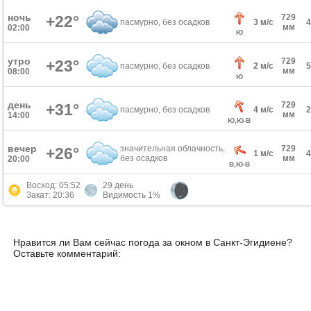
ночь
+22°
729
пасмурно, без осадков
3 м/с
мм
02:00
Ю
утро
729
+23°
пасмурно, без осадков
2 м/с
мм
08:00
Ю
день
729
+31°
пасмурно, без осадков
4 м/с
мм
14:00
Ю,Ю-В
вечер
значительная облачность,
729
+26°
1 м/с
без осадков
мм
20:00
В,Ю-В
Восход: 05:52
29 день
Закат: 20:36
Видимость 1%
Нравится ли Вам сейчас погода за окном в Санкт-Эгидиене?
Оставьте комментарий: