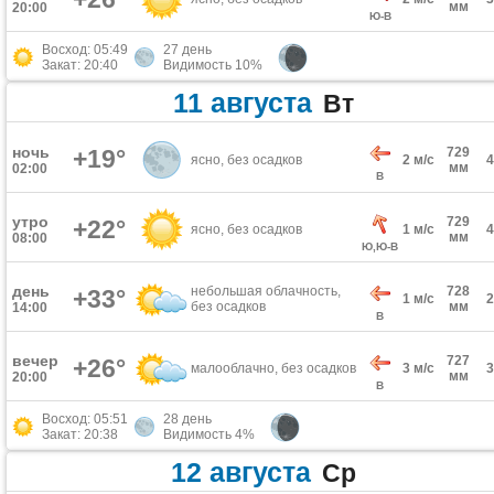
мм
20:00
Ю-В
Восход: 05:49
27 день
Закат: 20:40
Видимость 10%
11 августа
Вт
ночь
+19°
729
ясно, без осадков
2 м/с
мм
02:00
В
утро
729
+22°
ясно, без осадков
1 м/с
мм
08:00
Ю,Ю-В
день
небольшая облачность,
728
+33°
1 м/с
без осадков
мм
14:00
В
вечер
727
+26°
малооблачно, без осадков
3 м/с
мм
20:00
В
Восход: 05:51
28 день
Закат: 20:38
Видимость 4%
12 августа
Ср