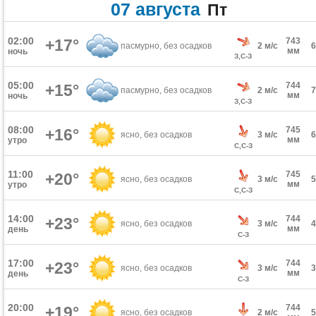
07 августа
Пт
02:00
+17°
743
пасмурно, без осадков
2 м/с
мм
ночь
З,С-З
05:00
744
+15°
пасмурно, без осадков
2 м/с
мм
ночь
З,С-З
08:00
745
+16°
ясно, без осадков
3 м/с
мм
утро
С,С-З
11:00
745
+20°
ясно, без осадков
3 м/с
мм
утро
С,С-З
14:00
744
+23°
ясно, без осадков
3 м/с
мм
день
С-З
17:00
744
+23°
ясно, без осадков
3 м/с
мм
день
С-З
20:00
744
+19°
ясно, без осадков
2 м/с