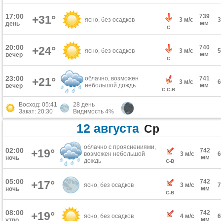
17:00
739
+31°
ясно, без осадков
3 м/с
мм
день
С
20:00
740
+24°
ясно, без осадков
3 м/с
мм
вечер
С
23:00
облачно, возможен
741
+21°
3 м/с
небольшой дождь
мм
вечер
С,С-В
Восход: 05:41
28 день
Закат: 20:30
Видимость 4%
12 августа
Ср
облачно с прояснениями,
02:00
+19°
742
возможен небольшой
3 м/с
мм
ночь
дождь
С-В
05:00
742
+17°
ясно, без осадков
3 м/с
мм
ночь
С-В
08:00
742
+19°
ясно, без осадков
4 м/с
мм
утро