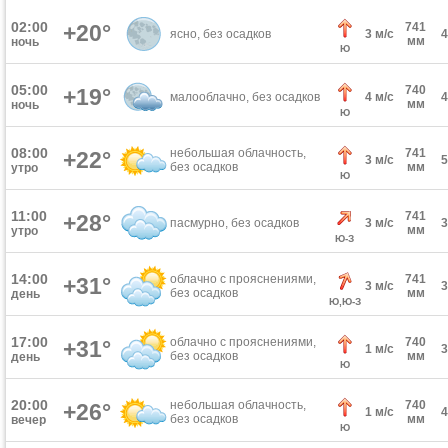
02:00
+20°
741
ясно, без осадков
3 м/с
мм
ночь
Ю
05:00
740
+19°
малооблачно, без осадков
4 м/с
мм
ночь
Ю
08:00
небольшая облачность,
741
+22°
3 м/с
без осадков
мм
утро
Ю
11:00
741
+28°
пасмурно, без осадков
3 м/с
мм
утро
Ю-З
14:00
облачно с прояснениями,
741
+31°
3 м/с
без осадков
мм
день
Ю,Ю-З
17:00
облачно с прояснениями,
740
+31°
1 м/с
без осадков
мм
день
Ю
20:00
небольшая облачность,
740
+26°
1 м/с
без осадков
мм
вечер
Ю