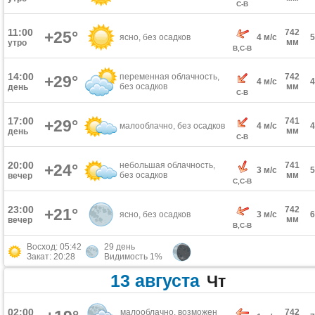
С-В
11:00
742
+25°
ясно, без осадков
4 м/с
мм
утро
В,С-В
14:00
переменная облачность,
742
+29°
4 м/с
без осадков
мм
день
С-В
17:00
741
+29°
малооблачно, без осадков
4 м/с
мм
день
С-В
20:00
небольшая облачность,
741
+24°
3 м/с
без осадков
мм
вечер
С,С-В
23:00
742
+21°
ясно, без осадков
3 м/с
мм
вечер
В,С-В
Восход: 05:42
29 день
Закат: 20:28
Видимость 1%
13 августа
Чт
02:00
малооблачно, возможен
742