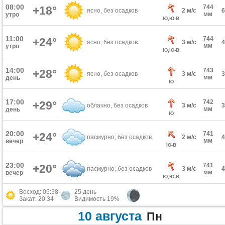
08:00
744
+18°
ясно, без осадков
2 м/с
мм
утро
Ю,Ю-В
11:00
744
+24°
ясно, без осадков
3 м/с
мм
утро
Ю,Ю-В
14:00
743
+28°
ясно, без осадков
3 м/с
мм
день
Ю
17:00
742
+29°
облачно, без осадков
3 м/с
мм
день
Ю
20:00
741
+24°
пасмурно, без осадков
2 м/с
мм
вечер
Ю-В
23:00
741
+20°
пасмурно, без осадков
3 м/с
мм
вечер
Ю,Ю-В
Восход: 05:38
25 день
Закат: 20:34
Видимость 19%
10 августа
Пн