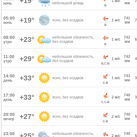
+19°
1 м/с
небольшой дождь
мм
ночь
В
05:00
741
+19°
ясно, без осадков
1 м/с
мм
ночь
В
08:00
небольшая облачность,
742
+23°
1 м/с
без осадков
мм
утро
В
11:00
небольшая облачность,
742
+29°
1 м/с
без осадков
мм
утро
В,С-В
14:00
741
+33°
ясно, без осадков
1 м/с
мм
день
С-В
17:00
740
+33°
ясно, без осадков
2 м/с
мм
день
С,С-В
20:00
740
+27°
ясно, без осадков
2 м/с
мм
вечер
С-В
23:00
небольшая облачность,
740
+25°
2 м/с