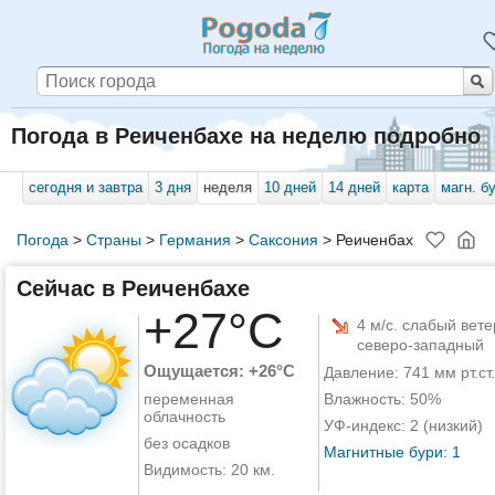
Погода в Реиченбахе на неделю подробно
сегодня и завтра
3 дня
неделя
10 дней
14 дней
карта
магн. б
Погода
>
Страны
>
Германия
>
Саксония
>
Реиченбах
Сейчас в Реиченбахе
+27°C
4 м/с. слабый вете
северо-западный
Ощущается: +26°C
Давление: 741 мм рт.ст.
переменная
Влажность: 50%
облачность
УФ-индекс: 2 (низкий)
без осадков
Магнитные бури: 1
Видимость: 20 км.