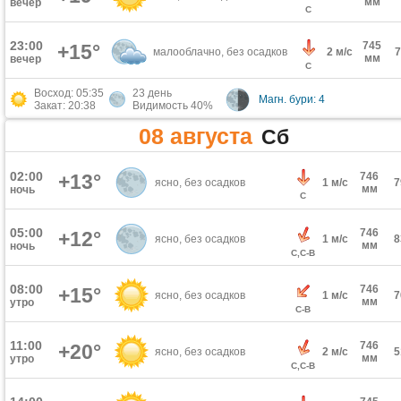
мм
вечер
С
23:00
745
+15°
малооблачно, без осадков
2 м/с
мм
вечер
С
Восход: 05:35
23 день
Магн. бури: 4
Закат: 20:38
Видимость 40%
08 августа
Сб
02:00
+13°
746
ясно, без осадков
1 м/с
мм
ночь
С
05:00
746
+12°
ясно, без осадков
1 м/с
мм
ночь
С,С-В
08:00
746
+15°
ясно, без осадков
1 м/с
мм
утро
С-В
11:00
746
+20°
ясно, без осадков
2 м/с
мм
утро
С,С-В