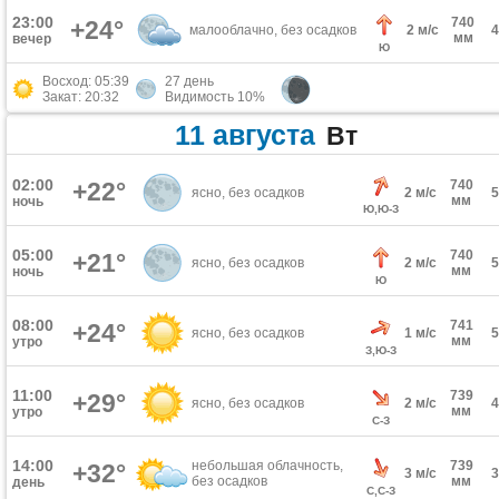
23:00
740
+24°
малооблачно, без осадков
2 м/с
мм
вечер
Ю
Восход: 05:39
27 день
Закат: 20:32
Видимость 10%
11 августа
Вт
02:00
+22°
740
ясно, без осадков
2 м/с
мм
ночь
Ю,Ю-З
05:00
740
+21°
ясно, без осадков
2 м/с
мм
ночь
Ю
08:00
741
+24°
ясно, без осадков
1 м/с
мм
утро
З,Ю-З
11:00
739
+29°
ясно, без осадков
2 м/с
мм
утро
С-З
14:00
небольшая облачность,
739
+32°
3 м/с
без осадков
мм
день
С,С-З