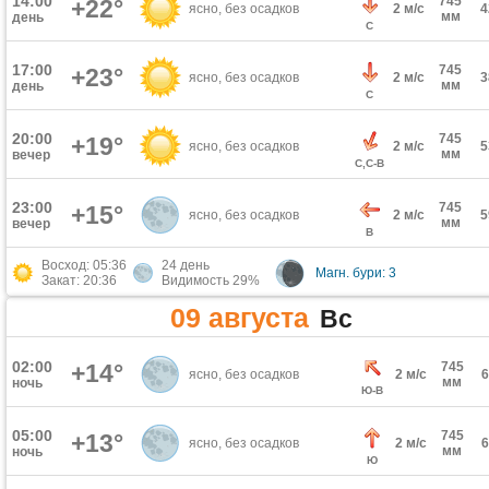
14:00
745
+22°
ясно, без осадков
2 м/с
мм
день
С
17:00
745
+23°
ясно, без осадков
2 м/с
мм
день
С
20:00
745
+19°
ясно, без осадков
2 м/с
мм
вечер
С,С-В
23:00
745
+15°
ясно, без осадков
2 м/с
мм
вечер
В
Восход: 05:36
24 день
Магн. бури: 3
Закат: 20:36
Видимость 29%
09 августа
Вс
02:00
+14°
745
ясно, без осадков
2 м/с
мм
ночь
Ю-В
05:00
745
+13°
ясно, без осадков
2 м/с
мм
ночь
Ю