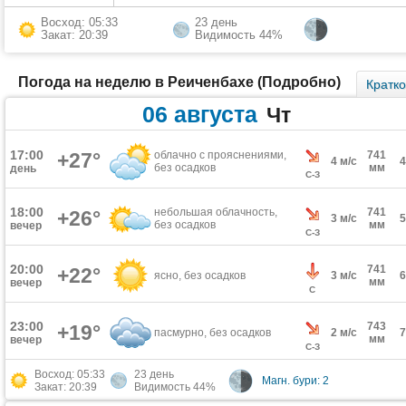
Восход: 05:33
23 день
Закат: 20:39
Видимость 44%
Погода на неделю в Реиченбахе (Подробно)
Кратк
06 августа
Чт
17:00
+27°
облачно с прояснениями,
741
4 м/с
без осадков
мм
день
С-З
18:00
небольшая облачность,
741
+26°
3 м/с
без осадков
мм
вечер
С-З
20:00
741
+22°
ясно, без осадков
3 м/с
мм
вечер
С
23:00
743
+19°
пасмурно, без осадков
2 м/с
мм
вечер
С-З
Восход: 05:33
23 день
Магн. бури: 2
Закат: 20:39
Видимость 44%