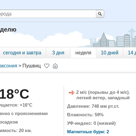
еделю
сегодня и завтра
3 дня
неделя
10 дней
14 
аксония
>
Пушвиц
18°C
2 м/с (порывы до 4 м/с).
легкий ветер, западный
щается: +16°C
Давление: 748 мм рт.ст.
ачно с прояснениями
Влажность: 59%
 осадков
УФ-индекс: 0 (низкий)
имость: 20 км.
Магнитные бури: 2