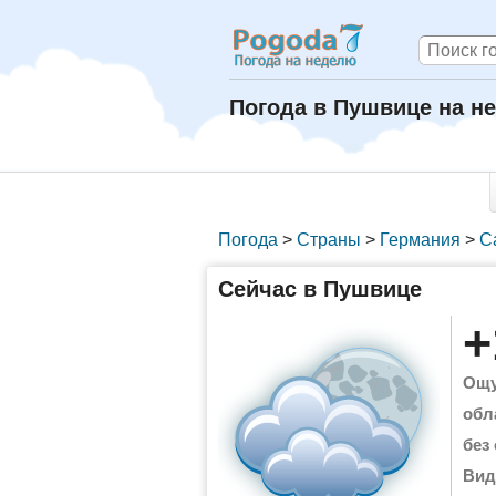
Погода в Пушвице на н
Погода
>
Страны
>
Германия
>
С
Сейчас в Пушвице
+
Ощу
обл
без
Вид