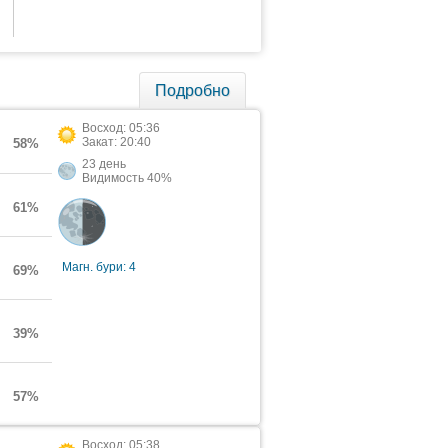
Подробно
Восход: 05:36
Закат: 20:40
58%
23 день
Видимость 40%
61%
Магн. бури: 4
69%
39%
57%
Восход: 05:38