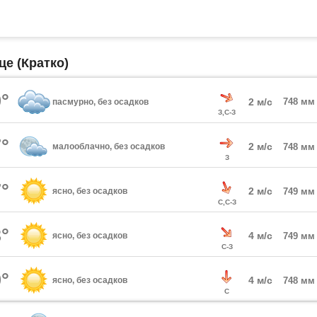
е (Кратко)
°
2 м/с
748 мм
пасмурно, без осадков
З,С-З
°
2 м/с
малооблачно, без осадков
748 мм
З
°
2 м/с
ясно, без осадков
749 мм
С,С-З
°
4 м/с
ясно, без осадков
749 мм
С-З
°
4 м/с
ясно, без осадков
748 мм
С