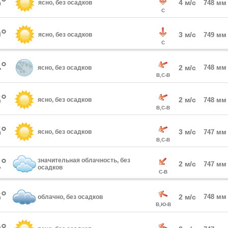
°
4 м/с
ясно, без осадков
748 мм
С
°
3 м/с
ясно, без осадков
749 мм
С
°
2 м/с
748 мм
ясно, без осадков
В,С-В
°
2 м/с
ясно, без осадков
748 мм
В,С-В
°
3 м/с
ясно, без осадков
747 мм
В,С-В
°
значительная облачность, без
2 м/с
747 мм
осадков
С-В
°
2 м/с
748 мм
облачно, без осадков
В,Ю-В