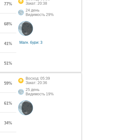
Закат: 20:38
77%
24 день
Видимость 29%
68%
Магн. бури: 3
41%
51%
Восход: 05:39
Закат: 20:36
59%
25 день
Видимость 19%
61%
34%