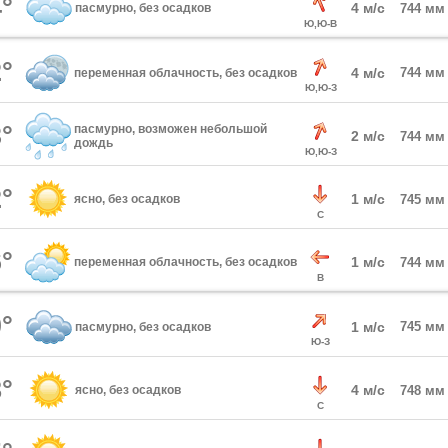
°
4 м/с
пасмурно, без осадков
744 мм
Ю,Ю-В
°
4 м/с
744 мм
переменная облачность, без осадков
Ю,Ю-З
°
пасмурно, возможен небольшой
2 м/с
744 мм
дождь
Ю,Ю-З
°
1 м/с
ясно, без осадков
745 мм
С
°
1 м/с
переменная облачность, без осадков
744 мм
В
°
1 м/с
745 мм
пасмурно, без осадков
Ю-З
°
4 м/с
ясно, без осадков
748 мм
С