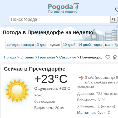
Погода в Пречендорфе на неделю
сегодня и завтра
3 дня
неделя
10 дней
14 дней
карта
магн. б
Погода
>
Страны
>
Германия
>
Саксония
>
Пречендорф
Сейчас в Пречендорфе
+23°C
3 м/с (порывы до 6
м/с). слабый ветер
западный
Ощущается: +23°C
Давление: 722 мм рт.ст.
ясно
Влажность: 61%
без осадков
УФ-индекс: 1 (низкий)
Видимость: 20 км.
Магнитные бури: 2