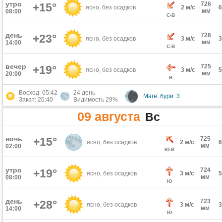
утро
726
+15°
ясно, без осадков
2 м/с
мм
08:00
С-В
день
726
+23°
ясно, без осадков
3 м/с
мм
14:00
С-В
вечер
725
+19°
ясно, без осадков
3 м/с
мм
20:00
В
Восход: 05:42
24 день
Магн. бури: 3
Закат: 20:40
Видимость 29%
09 августа
Вс
ночь
+15°
725
ясно, без осадков
2 м/с
мм
02:00
Ю-В
утро
724
+19°
ясно, без осадков
3 м/с
мм
08:00
Ю
день
723
+28°
ясно, без осадков
3 м/с
мм
14:00
Ю