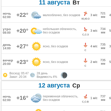
11 августа
Вт
ночь
+22°
721
малооблачно, без осадков
3 м/с
мм
02:00
Ю,Ю-З
утро
небольшая облачность,
734
+20°
3 м/с
без осадков
мм
08:00
С,С-З
день
735
+27°
ясно, без осадков
4 м/с
мм
14:00
С
вечер
735
+23°
ясно, без осадков
2 м/с
мм
20:00
С
Восход: 05:47
28 день
Закат: 20:34
Видимость 4%
12 августа
Ср
ночь
+16°
переменная облачность,
737
1 м/с
без осадков
мм
02:00
С,С-В