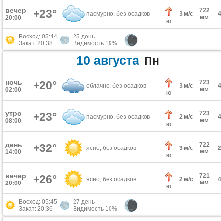
вечер
722
+23°
пасмурно, без осадков
3 м/с
мм
20:00
Ю
Восход: 05:44
25 день
Закат: 20:38
Видимость 19%
10 августа
Пн
ночь
+20°
723
облачно, без осадков
3 м/с
мм
02:00
Ю
утро
723
+23°
пасмурно, без осадков
2 м/с
мм
08:00
Ю
день
722
+32°
ясно, без осадков
3 м/с
мм
14:00
Ю
вечер
721
+26°
ясно, без осадков
2 м/с
мм
20:00
Ю
Восход: 05:45
27 день
Закат: 20:36
Видимость 10%