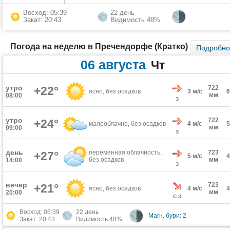
Восход: 05:39
22 день
Закат: 20:43
Видимость 48%
Погода на неделю в Пречендорфе (Кратко)
Подробн
06 августа
Чт
утро
+22°
722
ясно, без осадков
3 м/с
мм
08:00
З
утро
722
+24°
малооблачно, без осадков
4 м/с
мм
09:00
З
день
переменная облачность,
723
+27°
5 м/с
без осадков
мм
14:00
З
вечер
723
+21°
ясно, без осадков
4 м/с
мм
20:00
С-З
Восход: 05:39
22 день
Магн. бури: 2
Закат: 20:43
Видимость 48%