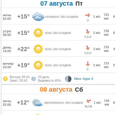
07 августа
Пт
ночь
+15°
725
пасмурно, без осадков
1 м/с
мм
02:00
З
утро
726
+15°
ясно, без осадков
2 м/с
мм
08:00
С,С-З
день
725
+22°
ясно, без осадков
3 м/с
мм
14:00
С,С-З
вечер
725
+19°
ясно, без осадков
2 м/с
мм
20:00
С
Восход: 05:41
23 день
Магн. бури: 4
Закат: 20:42
Видимость 40%
08 августа
Сб
ночь
+12°
726
малооблачно, без осадков
1 м/с
мм
02:00
В,С-В