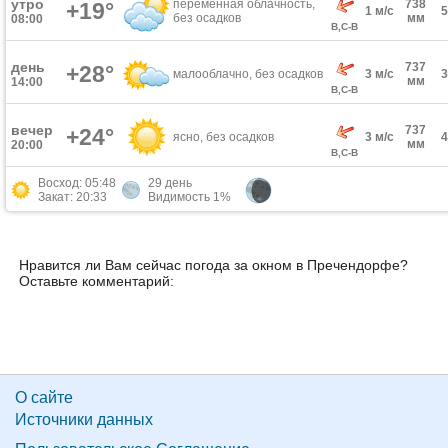
утро
переменная облачность,
738
+19°
1 м/с
без осадков
мм
08:00
В,С-В
день
737
+28°
малооблачно, без осадков
3 м/с
мм
14:00
В,С-В
вечер
737
+24°
ясно, без осадков
3 м/с
мм
20:00
В,С-В
Восход: 05:48
29 день
Закат: 20:33
Видимость 1%
Нравится ли Вам сейчас погода за окном в Пречендорфе?
Оставьте комментарий:
О сайте
Источники данных