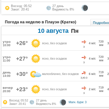
Восход: 05:52
27 день
Закат: 20:41
Видимость 8%
Погода на неделю в Плауэн (Кратко)
Подробн
10 августа
Пн
утро
+26°
720
ясно, без осадков
4 м/с
мм
10:00
З
утро
720
+27°
ясно, без осадков
4 м/с
мм
11:00
З
день
719
+30°
малооблачно, без осадков
6 м/с
мм
14:00
З,Ю-З
вечер
719
+23°
ясно, без осадков
2 м/с
мм
20:00
З
Восход: 05:52
27 день
Магн. бури: 3
Закат: 20:41
Видимость 8%