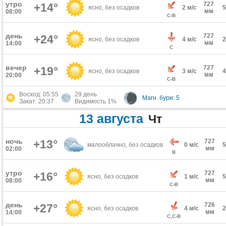
утро
727
+14°
ясно, без осадков
2 м/с
мм
08:00
С-В
день
727
+24°
ясно, без осадков
4 м/с
мм
14:00
С
вечер
727
+19°
ясно, без осадков
3 м/с
мм
20:00
С-В
Восход: 05:55
29 день
Магн. бури: 5
Закат: 20:37
Видимость 1%
13 августа
Чт
ночь
+13°
727
малооблачно, без осадков
0 м/с
мм
02:00
В
утро
727
+16°
ясно, без осадков
1 м/с
мм
08:00
С-В
день
726
+27°
ясно, без осадков
4 м/с
мм
14:00
С,С-В