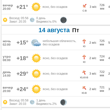
вечер
726
+21°
ясно, без осадков
3 м/с
мм
20:00
С-В
Восход: 05:56
0 день
Закат: 20:35
Видимость 0%
14 августа
Пт
ночь
+15°
небольшая облачность,
725
2 м/с
без осадков
мм
02:00
Ю
утро
724
+18°
ясно, без осадков
2 м/с
мм
08:00
Ю
день
722
+29°
ясно, без осадков
3 м/с
мм
14:00
Ю,Ю-В
вечер
721
+24°
ясно, без осадков
2 м/с
мм
20:00
Ю-В
Восход: 05:58
1 день
Закат: 20:33
Видимость 2%