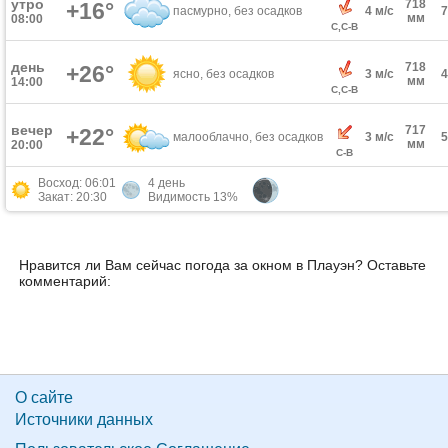
утро
718
+16°
пасмурно, без осадков
4 м/с
мм
08:00
С,С-В
день
718
+26°
ясно, без осадков
3 м/с
мм
14:00
С,С-В
вечер
717
+22°
малооблачно, без осадков
3 м/с
мм
20:00
С-В
Восход: 06:01
4 день
Закат: 20:30
Видимость 13%
Нравится ли Вам сейчас погода за окном в Плауэн? Оставьте
комментарий:
О сайте
Источники данных