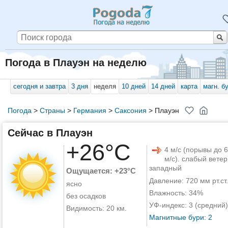
Погода в Плауэн на неделю
сегодня и завтра
3 дня
неделя
10 дней
14 дней
карта
магн. б
Погода
>
Страны
>
Германия
>
Саксония
>
Плауэн
Сейчас в Плауэн
+26°C
4 м/с (порывы до 6
м/с). слабый ветер
западный
Ощущается: +23°C
Давление: 720 мм рт.ст.
ясно
Влажность: 34%
без осадков
УФ-индекс: 3 (средний)
Видимость: 20 км.
Магнитные бури: 2