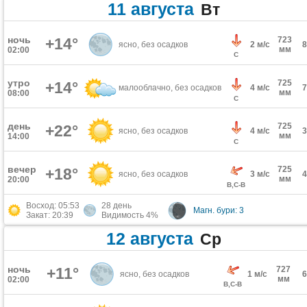
11 августа
Вт
ночь
+14°
723
ясно, без осадков
2 м/с
мм
02:00
С
утро
725
+14°
малооблачно, без осадков
4 м/с
мм
08:00
С
день
725
+22°
ясно, без осадков
4 м/с
мм
14:00
С
вечер
725
+18°
ясно, без осадков
3 м/с
мм
20:00
В,С-В
Восход: 05:53
28 день
Магн. бури: 3
Закат: 20:39
Видимость 4%
12 августа
Ср
ночь
+11°
727
ясно, без осадков
1 м/с
мм
02:00
В,С-В