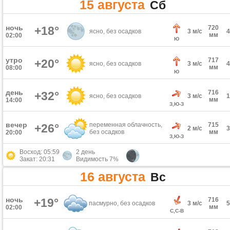
15 августа
Сб
ночь
+18°
720
ясно, без осадков
3 м/с
мм
02:00
Ю
утро
717
+20°
ясно, без осадков
3 м/с
мм
08:00
Ю
день
716
+32°
ясно, без осадков
3 м/с
мм
14:00
З,Ю-З
вечер
переменная облачность,
715
+26°
2 м/с
без осадков
мм
20:00
З,Ю-З
Восход: 05:59
2 день
Закат: 20:31
Видимость 7%
16 августа
Вс
ночь
+19°
716
пасмурно, без осадков
3 м/с
мм
02:00
С,С-В