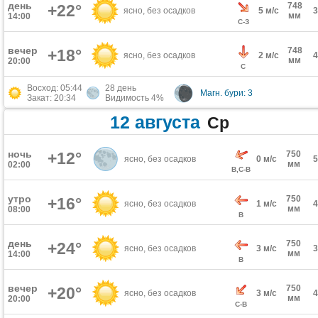
день
748
+22°
ясно, без осадков
5 м/с
мм
14:00
С-З
вечер
748
+18°
ясно, без осадков
2 м/с
мм
20:00
С
Восход: 05:44
28 день
Магн. бури: 3
Закат: 20:34
Видимость 4%
12 августа
Ср
ночь
+12°
750
ясно, без осадков
0 м/с
мм
02:00
В,С-В
утро
750
+16°
ясно, без осадков
1 м/с
мм
08:00
В
день
750
+24°
ясно, без осадков
3 м/с
мм
14:00
В
вечер
750
+20°
ясно, без осадков
3 м/с
мм
20:00
С-В