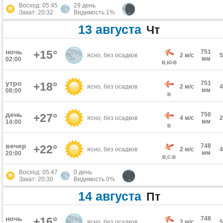
Восход: 05:45
29 день
Закат: 20:32
Видимость 1%
13 августа
Чт
ночь
+15°
751
ясно, без осадков
2 м/с
мм
02:00
В,Ю-В
утро
751
+18°
ясно, без осадков
2 м/с
мм
08:00
В
день
750
+27°
ясно, без осадков
4 м/с
мм
14:00
В
вечер
748
+22°
ясно, без осадков
2 м/с
мм
20:00
В,С-В
Восход: 05:47
0 день
Закат: 20:30
Видимость 0%
14 августа
Пт
ночь
+16°
748
ясно, без осадков
2 м/с