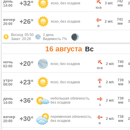
день
742
+32°
ясно, без осадков
3 м/с
мм
14:00
Ю-В
вечер
741
+26°
ясно, без осадков
2 м/с
мм
20:00
В
Восход: 05:50
2 день
Закат: 20:26
Видимость 7%
16 августа
Вс
ночь
+20°
740
ясно, без осадков
2 м/с
мм
02:00
Ю-В
утро
739
+23°
ясно, без осадков
2 м/с
мм
08:00
Ю
день
небольшая облачность,
739
+36°
2 м/с
без осадков
мм
14:00
З
вечер
переменная облачность,
738
+30°
2 м/с
без осадков
мм
20:00
В