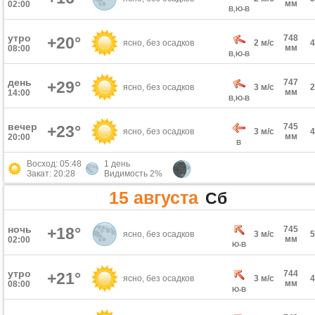
мм
02:00
В,Ю-В
утро
748
+20°
ясно, без осадков
2 м/с
мм
08:00
В,Ю-В
день
747
+29°
ясно, без осадков
3 м/с
мм
14:00
В,Ю-В
вечер
745
+23°
ясно, без осадков
3 м/с
мм
20:00
В
Восход: 05:48
1 день
Закат: 20:28
Видимость 2%
15 августа
Сб
ночь
+18°
745
ясно, без осадков
3 м/с
мм
02:00
Ю-В
утро
744
+21°
ясно, без осадков
3 м/с
мм
08:00
Ю-В