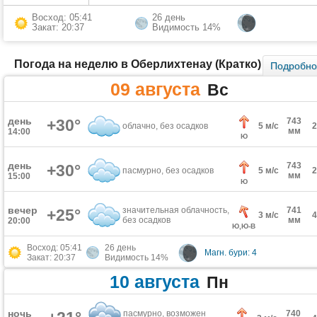
Восход: 05:41
26 день
Закат: 20:37
Видимость 14%
Погода на неделю в Оберлихтенау (Кратко)
Подробн
09 августа
Вс
день
+30°
743
облачно, без осадков
5 м/с
мм
14:00
Ю
день
743
+30°
пасмурно, без осадков
5 м/с
мм
15:00
Ю
вечер
значительная облачность,
741
+25°
3 м/с
без осадков
мм
20:00
Ю,Ю-В
Восход: 05:41
26 день
Магн. бури: 4
Закат: 20:37
Видимость 14%
10 августа
Пн
ночь
пасмурно, возможен
740