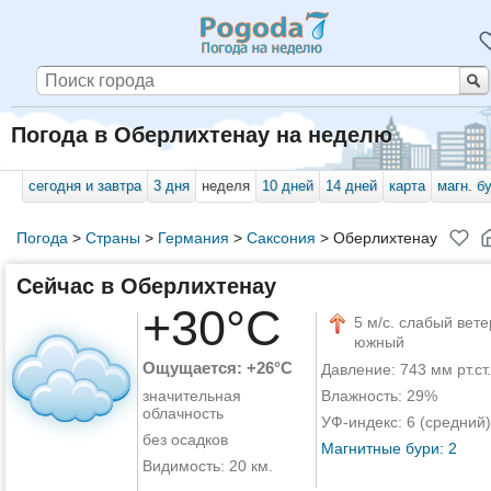
Погода в Оберлихтенау на неделю
сегодня и завтра
3 дня
неделя
10 дней
14 дней
карта
магн. б
Погода
>
Страны
>
Германия
>
Саксония
>
Оберлихтенау
Сейчас в Оберлихтенау
+30°C
5 м/с. слабый вете
южный
Ощущается: +26°C
Давление: 743 мм рт.ст.
значительная
Влажность: 29%
облачность
УФ-индекс: 6 (средний)
без осадков
Магнитные бури: 2
Видимость: 20 км.