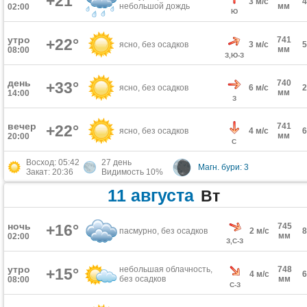
+21°
3 м/с
небольшой дождь
мм
02:00
Ю
утро
741
+22°
ясно, без осадков
3 м/с
мм
08:00
З,Ю-З
день
740
+33°
ясно, без осадков
6 м/с
мм
14:00
З
вечер
741
+22°
ясно, без осадков
4 м/с
мм
20:00
С
Восход: 05:42
27 день
Магн. бури: 3
Закат: 20:36
Видимость 10%
11 августа
Вт
ночь
+16°
745
пасмурно, без осадков
2 м/с
мм
02:00
З,С-З
утро
небольшая облачность,
748
+15°
4 м/с
без осадков
мм
08:00
С-З