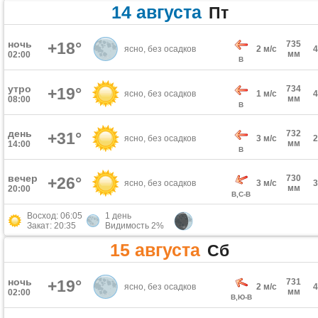
14 августа
Пт
ночь
+18°
735
ясно, без осадков
2 м/с
мм
02:00
В
утро
734
+19°
ясно, без осадков
1 м/с
мм
08:00
В
день
732
+31°
ясно, без осадков
3 м/с
мм
14:00
В
вечер
730
+26°
ясно, без осадков
3 м/с
мм
20:00
В,С-В
Восход: 06:05
1 день
Закат: 20:35
Видимость 2%
15 августа
Сб
ночь
+19°
731
ясно, без осадков
2 м/с
мм
02:00
В,Ю-В