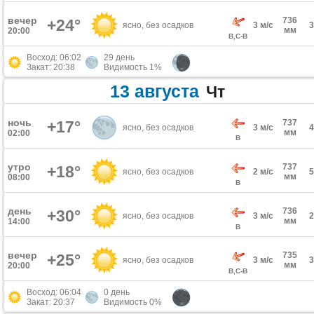
вечер
736
+24°
ясно, без осадков
3 м/с
мм
20:00
В,С-В
Восход: 06:02
29 день
Закат: 20:38
Видимость 1%
13 августа
Чт
ночь
+17°
737
ясно, без осадков
3 м/с
мм
02:00
В
утро
737
+18°
ясно, без осадков
2 м/с
мм
08:00
В
день
736
+30°
ясно, без осадков
3 м/с
мм
14:00
В
вечер
735
+25°
ясно, без осадков
3 м/с
мм
20:00
В,С-В
Восход: 06:04
0 день
Закат: 20:37
Видимость 0%