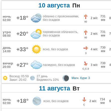
10 августа
Пн
ночь
+18°
облачно с прояснениями,
731
2 м/с
без осадков
мм
02:00
Ю
утро
переменная облачность,
731
+20°
2 м/с
без осадков
мм
08:00
Ю
день
730
+33°
ясно, без осадков
4 м/с
мм
14:00
З
вечер
730
+27°
пасмурно, без осадков
3 м/с
мм
20:00
С,С-З
Восход: 05:59
27 день
Магн. бури: 3
Закат: 20:42
Видимость 10%
11 августа
Вт
ночь
+18°
734
ясно, без осадков
2 м/с
мм
02:00
С