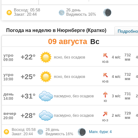
Восход: 05:58
26 день
Закат: 20:44
Видимость 16%
Погода на неделю в Нюрнберге (Кратко)
Подробн
09 августа
Вс
утро
+22°
732
ясно, без осадков
4 м/с
мм
09:00
Ю-В
утро
732
+25°
ясно, без осадков
4 м/с
мм
10:00
Ю-В
день
731
+31°
пасмурно, без осадков
3 м/с
мм
14:00
Ю
вечер
729
+28°
пасмурно, без осадков
2 м/с
мм
20:00
Ю-З
Восход: 05:58
26 день
Магн. бури: 4
Закат: 20:44
Видимость 16%