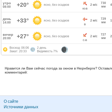
утро
730
+20°
ясно, без осадков
2 м/с
мм
08:00
Ю-В
день
729
+33°
ясно, без осадков
2 м/с
мм
14:00
В
вечер
727
+27°
ясно, без осадков
2 м/с
мм
20:00
С-В
Восход: 06:06
2 день
Закат: 20:33
Видимость 7%
Нравится ли Вам сейчас погода за окном в Нюрнберге? Оставьт
комментарий:
О сайте
Источники данных