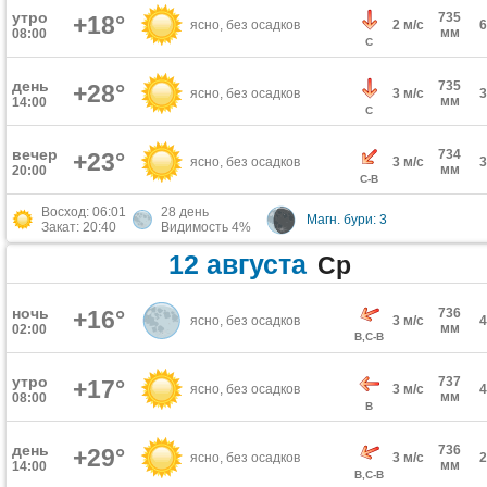
утро
735
+18°
ясно, без осадков
2 м/с
мм
08:00
С
день
735
+28°
ясно, без осадков
3 м/с
мм
14:00
С
вечер
734
+23°
ясно, без осадков
3 м/с
мм
20:00
С-В
Восход: 06:01
28 день
Магн. бури: 3
Закат: 20:40
Видимость 4%
12 августа
Ср
ночь
+16°
736
ясно, без осадков
3 м/с
мм
02:00
В,С-В
утро
737
+17°
ясно, без осадков
3 м/с
мм
08:00
В
день
736
+29°
ясно, без осадков
3 м/с
мм
14:00
В,С-В