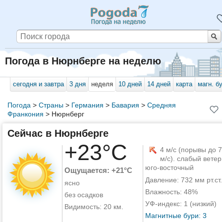
Погода в Нюрнберге на неделю
сегодня и завтра
3 дня
неделя
10 дней
14 дней
карта
магн. б
Погода
>
Страны
>
Германия
>
Бавария
>
Средняя
Франкония
>
Нюрнберг
Сейчас в Нюрнберге
+23°C
4 м/с (порывы до 7
м/с). слабый ветер
юго-восточный
Ощущается: +21°C
Давление: 732 мм рт.ст.
ясно
Влажность: 48%
без осадков
УФ-индекс: 1 (низкий)
Видимость: 20 км.
Магнитные бури: 3